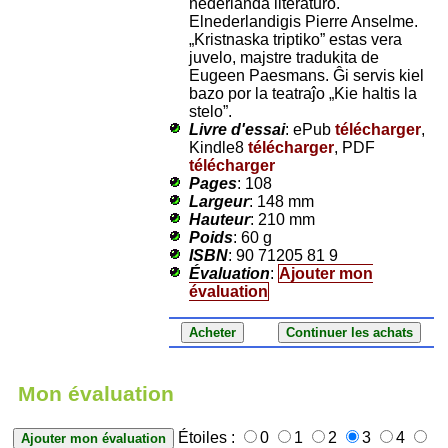
nederlanda literaturo.
Elnederlandigis Pierre Anselme.
„Kristnaska triptiko” estas vera
juvelo, majstre tradukita de
Eugeen Paesmans. Ĝi servis kiel
bazo por la teatraĵo „Kie haltis la
stelo”.
Livre d'essai
: ePub
télécharger
,
Kindle8
télécharger
, PDF
télécharger
Pages
: 108
Largeur
: 148 mm
Hauteur
: 210 mm
Poids
: 60 g
ISBN
: 90 71205 81 9
Évaluation
:
Ajouter mon
évaluation
Mon évaluation
Étoiles :
0
1
2
3
4