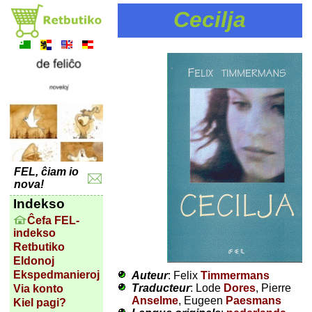
Cecilja
FEL, ĉiam io
nova!
Indekso
Ĉefa FEL-
indekso
Retbutiko
Eldonoj
Ekspedmanieroj
Auteur
: Felix
Timmermans
Traducteur
: Lode
Dores
, Pierre
Via konto
Anselme
, Eugeen
Paesmans
Kiel pagi?