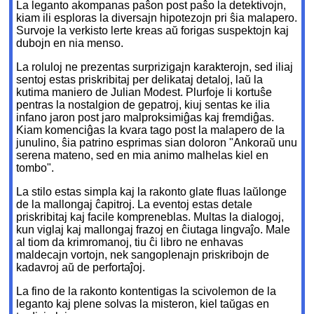
La leganto akompanas paŝon post paŝo la detektivojn,
kiam ili esploras la diversajn hipotezojn pri ŝia malapero.
Survoje la verkisto lerte kreas aŭ forigas suspektojn kaj
dubojn en nia menso.
La roluloj ne prezentas surprizigajn karakterojn, sed iliaj
sentoj estas priskribitaj per delikataj detaloj, laŭ la
kutima maniero de Julian Modest. Plurfoje li kortuŝe
pentras la nostalgion de gepatroj, kiuj sentas ke ilia
infano jaron post jaro malproksimiĝas kaj fremdiĝas.
Kiam komenciĝas la kvara tago post la malapero de la
junulino, ŝia patrino esprimas sian doloron "Ankoraŭ unu
serena mateno, sed en mia animo malhelas kiel en
tombo".
La stilo estas simpla kaj la rakonto glate fluas laŭlonge
de la mallongaj ĉapitroj. La eventoj estas detale
priskribitaj kaj facile kompreneblas. Multas la dialogoj,
kun viglaj kaj mallongaj frazoj en ĉiutaga lingvaĵo. Male
al tiom da krimromanoj, tiu ĉi libro ne enhavas
maldecajn vortojn, nek sangoplenajn priskribojn de
kadavroj aŭ de perfortaĵoj.
La fino de la rakonto kontentigas la scivolemon de la
leganto kaj plene solvas la misteron, kiel taŭgas en