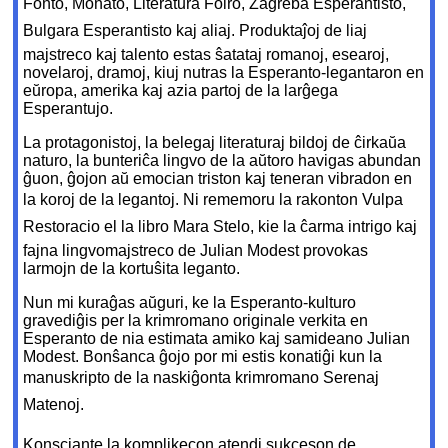
Fonto, Monato, Literatura Foiro, Zagreba Esperantisto,
Bulgara Esperantisto kaj aliaj. Produktaĵoj de liaj
majstreco kaj talento estas ŝatataj romanoj, esearoj,
novelaroj, dramoj, kiuj nutras la Esperanto-legantaron en
eŭropa, amerika kaj azia partoj de la larĝega
Esperantujo.
La protagonistoj, la belegaj literaturaj bildoj de ĉirkaŭa
naturo, la bunteriĉa lingvo de la aŭtoro havigas abundan
ĝuon, ĝojon aŭ emocian triston kaj teneran vibradon en
la koroj de la legantoj. Ni rememoru la rakonton Vulpa
Restoracio el la libro Mara Stelo, kie la ĉarma intrigo kaj
fajna lingvomajstreco de Julian Modest provokas
larmojn de la kortuŝita leganto.
Nun mi kuraĝas aŭguri, ke la Esperanto-kulturo
gravediĝis per la krimromano originale verkita en
Esperanto de nia estimata amiko kaj samideano Julian
Modest. Bonŝanca ĝojo por mi estis konatiĝi kun la
manuskripto de la naskiĝonta krimromano Serenaj
Matenoj.
Konsciante la komplikecon atendi sukceson de