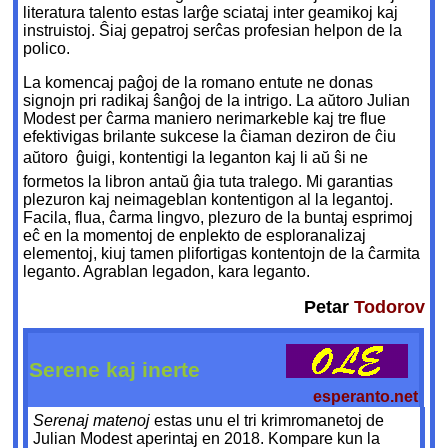
literatura talento estas larĝe sciataj inter geamikoj kaj
instruistoj. Ŝiaj gepatroj serĉas profesian helpon de la
polico.
La komencaj paĝoj de la romano entute ne donas
signojn pri radikaj ŝanĝoj de la intrigo. La aŭtoro Julian
Modest per ĉarma maniero nerimarkeble kaj tre flue
efektivigas brilante sukcese la ĉiaman deziron de ĉiu
aŭtoro  ĝuigi, kontentigi la leganton kaj li aŭ ŝi ne
formetos la libron antaŭ ĝia tuta tralego. Mi garantias
plezuron kaj neimageblan kontentigon al la legantoj.
Facila, flua, ĉarma lingvo, plezuro de la buntaj esprimoj
eĉ en la momentoj de enplekto de esploranalizaj
elementoj, kiuj tamen plifortigas kontentojn de la ĉarmita
leganto. Agrablan legadon, kara leganto.
Petar
Todorov
Serene kaj inerte
esperanto.net
Serenaj matenoj
estas unu el tri krimromanetoj de
Julian Modest aperintaj en 2018. Kompare kun la