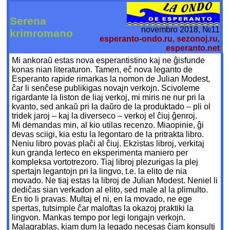
Serena
novembro 2018, №11
krimromano
esperanto-ondo.ru
,
sezonoj.ru
,
esperanto.net
Mi ankoraŭ estas nova esperantistino kaj ne ĝisfunde
konas nian literaturon. Tamen, eĉ nova leganto de
Esperanto rapide rimarkas la nomon de Julian Modest,
ĉar li senĉese publikigas novajn verkojn. Scivoleme
rigardante la liston de liaj verkoj, mi miris ne nur pri la
kvanto, sed ankaŭ pri la daŭro de la produktado – pli ol
tridek jaroj – kaj la diverseco – verkoj el ĉiuj ĝenroj.
Mi demandas min, al kio utilas recenzo. Miaopinie, ĝi
devas sciigi, kia estu la legontaro de la pritrakta libro.
Neniu libro povas plaĉi al ĉiuj. Ekzistas libroj, verkitaj
kun granda lerteco en eksperimenta maniero per
kompleksa vortotrezoro. Tiaj libroj plezurigas la plej
spertajn legantojn pri la lingvo, t.e. la elito de nia
movado. Ne tiaj estas la libroj de Julian Modest. Neniel li
dediĉas sian verkadon al elito, sed male al la plimulto.
En tio li pravas. Multaj el ni, en la movado, ne ege
spertas, tutsimple ĉar maloftas la okazoj praktiki la
lingvon. Mankas tempo por legi longajn verkojn.
Malagrablas, kiam dum la legado necesas ĉiam konsulti