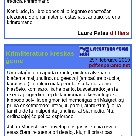
tradicia krimromano.
Konklude, la libro donos al la leganto senstreĉan
plezuron. Serenaj matenoj estas ia strangaĵo, serena
krimromano.
Laure Patas
d’Illiers
Krimliteraturo kreskas
ĝenre
297, februaro 2019
pdf:esperanto.net
Unu vilaĝo, unu apuda urbeto, mistera alvenanto,
klaĉema maljunulino, du geedzoj (ambaŭ tre okupitaj
kuracistoj), junulino malaperinta, ŝia kamaradino,
klasĉefo, komisaro, lia helpanto, busveturado: jen la
esencaj ingrediencoj de krimromano, kies intrigo kaj
klopodo solvi la enigmon iel memorigas pri Maigret kaj
pri lia enketmetodo: intervjui, paroli, alproksimiĝi al la
familio de la malperinta junulino, al ŝia medio. Nu,
ordinaraĵoj ĉe polica esplorado.
Julian Modest, kies noveloj ofte gastis en nia revuo,
estas ĉiam tre atenta pri detaloj, kiujn li priskribas