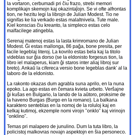
la vortaron, cerbumadi pri ĉiu frazo, strebi memori
komplikajn skemojn kaj okazintaĵojn. Se vi ofte alfrontas
tion, ne hezitu legi la librojn de Julian Modest. Tio ne
signifas ke lia verkado estas malaltnivela. Tute male.
Kiel konscias ĉiu kreanto, la simpleco estas celo
malfacilege atingebla.
Serenaj matenoj estas la lasta krimromano de Julian
Modest. Ĝi estas mallonga, 86 paĝa, bone presita, per
facile legeblaj literoj. La kovrilo estas bela kaj la titolo
videblas sur ĝia dorso (se la eldonisto forgesus tion, la
libro iel malaperus, kiam ĝi staros inter aliaj libroj sur
breto). Ankaŭ la cifereca versio bone legeblas dank' al la
laboro de la eldonisto.
La rakonto okazas dum agrabla suna aprilo, en la nuna
epoko. La ago estas en ĉemara kvieta urbeto. Verŝajne
ĝi kuŝas en Bulgario, la lando de la aŭtoro, proksime de
la haveno Burgas (Burgo en la romano). La balkana
karaktero senteblas en la nomoj de la roluloj kaj en
kelkaj kutimoj, ekzemple nomi virojn "onklo" kaj virinojn
"onklino".
Temas pri malapero de junulino. Dum la tuta libro, la
policistoj malkovras novajn aspektojn en ŝia personeco.