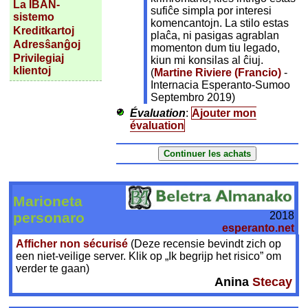
La IBAN-
sufiĉe simpla por interesi
sistemo
komencantojn. La stilo estas
Kreditkartoj
plaĉa, ni pasigas agrablan
Adresŝanĝoj
momenton dum tiu legado,
Privilegiaj
kiun mi konsilas al ĉiuj.
klientoj
(
Martine Riviere (Francio)
-
Internacia Esperanto-Sumoo
Septembro 2019)
Évaluation
:
Ajouter mon
évaluation
Marioneta
2018
personaro
esperanto.net
Afficher non sécurisé
(Deze recensie bevindt zich op
een niet-veilige server. Klik op „Ik begrijp het risico” om
verder te gaan)
Anina
Stecay