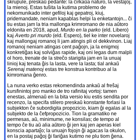
skrupule, preskaŭ pedante: la ĉirkaŭa naturo, la vestaĵoj,
la mienoj. Estas tuŝita la kutima problemo de
nekomunikado inter gefiloj kaj gepatroj, kiuj,
pridemandate, neniam kapablas helpi la enketantojn... ĉi
tiu estas jam la tria mallonga krimromano de nia aŭtoro
eldonita en 2018, apud,
Murdo en la parko
(eld. Libero)
kaj
Averto pri murdo
(eld. Espero), tiel ke inter novelaroj
kaj mallongaj romanoj li jam atingis pli ol dekkvinon. Liaj
romanoj neniam atingas cent paĝojn, ja la enigmoj
konkretiĝas kaj solviĝas rapide, kaj oni legas dum malpli
ol horo, trenate de la streĉo starigita jam en la unuaj
linioj kaj tenata ĝis la lasta, vere la lasta; tial ankaŭ
Serenaj matenoj
estas tre konstrua kontribuo al la
kimromana ĝenro.
La nuna verko estas rekomendinda ankaŭ al freŝaj
kursfinintoj pro manko de tro rafinitaj vortoj: tamen
enestas, almenaŭ en la bita versio kiu estis sendita por
recenzo, la specifa stilero preskaŭ konstante forlasi la
subjekton ĉe subordigita propozicio, kiam ĝi egalas al la
subjekto de la ĉefpropozicio. Tion la gramatiko ne
permesas, aŭ, minimume, ne konsilas; de tempo al
tempo ĉe tiu aŭ alia aŭtoro ĝi jen kaj jen aperas kiel
konscia apartaĵo; la unuajn fojojn ĝi agacas la okulon,
en la postaj paĝoj ĝi fariĝas kutimo ne plu tiom ĝena.