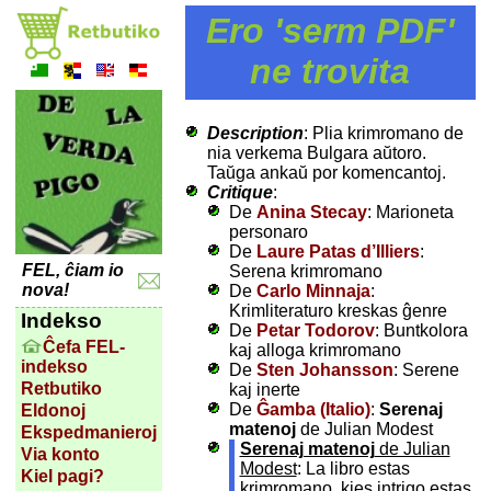
Ero 'serm PDF'
ne trovita
Description
: Plia krimromano de
nia verkema Bulgara aŭtoro.
Taŭga ankaŭ por komencantoj.
Critique
:
De
Anina Stecay
: Marioneta
personaro
De
Laure Patas d’Illiers
:
FEL, ĉiam io
Serena krimromano
nova!
De
Carlo Minnaja
:
Krimliteraturo kreskas ĝenre
Indekso
De
Petar Todorov
: Buntkolora
Ĉefa FEL-
kaj alloga krimromano
indekso
De
Sten Johansson
: Serene
Retbutiko
kaj inerte
De
Ĝamba (Italio)
:
Serenaj
Eldonoj
matenoj
de Julian Modest
Ekspedmanieroj
Serenaj matenoj
de Julian
Via konto
Modest
: La libro estas
Kiel pagi?
krimromano, kies intrigo estas