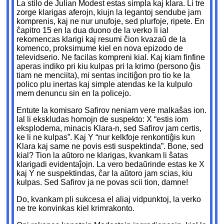
La stilo de Julian Modest estas simpla kaj klara. Li tre
zorge klarigas aferojn, kiujn la legantoj sendube jam
komprenis, kaj ne nur unufoje, sed plurfoje, ripete. En
ĉapitro 15 en la dua duono de la verko li ial
rekomencas klarigi kaj resumi ĉion kvazaŭ de la
komenco, proksimume kiel en nova epizodo de
televidserio. Ne facilas kompreni kial. Kaj kiam finfine
aperas indiko pri kiu kulpas pri la krimo (persono ĝis
tiam ne menciita), mi sentas incitiĝon pro tio ke la
polico plu inertas kaj simple atendas ke la kulpulo
mem denuncu sin en la policejo.
Entute la komisaro Safirov neniam vere malkaŝas ion.
Ial li ekskludas homojn de suspekto: X “estis iom
eksplodema, minacis Klara-n, sed Safirov jam certis,
ke li ne kulpas”. Kaj Y “nur kelkfoje renkontiĝis kun
Klara kaj same ne povis esti suspektinda”. Bone, sed
kial? Tion la aŭtoro ne klarigas, kvankam li ŝatas
klarigadi evidentaĵojn. La vero bedaŭrinde estas ke X
kaj Y ne suspektindas, ĉar la aŭtoro jam scias, kiu
kulpas. Sed Safirov ja ne povas scii tion, damne!
Do, kvankam pli sukcesa el aliaj vidpunktoj, la verko
ne tre konvinkas kiel krimrakonto.