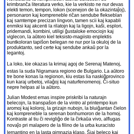
krimbranĉa literatura verko, kie la verkisto ne nur devas
elekti
temon, tempon, lokon (scenejon de la okazintaĵoj),
personaron kaj kompreneble riĉan sendube flekseblan
kaj samtempe precizan lingvon, tamen scii kaj kapabli
enmiksi kaj akcenti la rilatojn kaj la ligojn, kaŝi, esplori,
pridemandi, kombini, utiligi ĝustaloke emociojn kaj
viglecon, la aŭtoro kiel teksisto-magiisto enplektis
buntkoloran tapiŝon belegan ne nur por la okuloj de la
produktanto, sed certe kaj sendube ankaŭ por la
legantoj.
La loko, kie okazas la krimaj agoj de Serenaj Matenoj,
estas la suda Nigramara regiono de Bulgario. La aŭtoro
tre bone konas la regionon, kiu estas lia naskiĝprovinco
kun karaj urbetoj, vilaĝoj kaj naturfenomenoj. Ĉi-situo
nepre helpas al la aŭtoro.
Julian Modest emas inspire priskribi la naturajn
belecojn, la transpaŝon de la vintro al printempo kun
aromoj kaj koloroj, la grizajn nubojn, la bluiĝantan ĉielon
kaj kompreneble la serenan bonhumoron de la homoj.
Kontraste al tiu ĉi revigliĝo de la ĉirkaŭa vivo, alflugas
novaĵo pri malapero de la filino de la urba kuracisto 
lernantino en la lasta gimnazia klaso. Ŝiaj beleco kaj