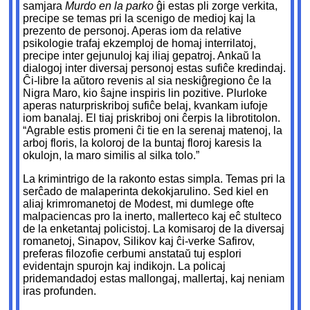
samjara
Murdo en la parko
ĝi estas pli zorge verkita,
precipe se temas pri la scenigo de medioj kaj la
prezento de personoj. Aperas iom da relative
psikologie trafaj ekzemploj de homaj interrilatoj,
precipe inter gejunuloj kaj iliaj gepatroj. Ankaŭ la
dialogoj inter diversaj personoj estas sufiĉe kredindaj.
Ĉi-libre la aŭtoro revenis al sia neskiĝregiono ĉe la
Nigra Maro, kio ŝajne inspiris lin pozitive. Plurloke
aperas naturpriskriboj sufiĉe belaj, kvankam iufoje
iom banalaj. El tiaj priskriboj oni ĉerpis la librotitolon.
“Agrable estis promeni ĉi tie en la serenaj matenoj, la
arboj floris, la koloroj de la buntaj floroj karesis la
okulojn, la maro similis al silka tolo.”
La krimintrigo de la rakonto estas simpla. Temas pri la
serĉado de malaperinta dekokjarulino. Sed kiel en
aliaj krimromanetoj de Modest, mi dumlege ofte
malpaciencas pro la inerto, mallerteco kaj eĉ stulteco
de la enketantaj policistoj. La komisaroj de la diversaj
romanetoj, Sinapov, Silikov kaj ĉi-verke Safirov,
preferas filozofie cerbumi anstataŭ tuj esplori
evidentajn spurojn kaj indikojn. La policaj
pridemandadoj estas mallongaj, mallertaj, kaj neniam
iras profunden.