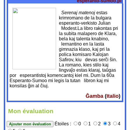
esperanto-sumoo.pl
Serenaj matenoj
estas
krimromano de la bulgara
esperanto-verkisto Julian
Modest.La libro rakontas pri
la subita malapero de Klara,
bela kaj talenta knabino,
lernantino en la lasta
gimnazia klaso, kaj pri la
polica komisaro Kalojan
Safirov, kiu devas serĉi ŝin.
La romano, kies stilo kaj
lingvaĵo estas klaraj, taŭgas
por esperantistoj komencantoj kiel mi. Dum la 60a
Esperanto-Sumoo mi legis la tutan libron kaj mi
konsilas ĝin al ĉiuj.
Ĝamba
(
Italio
)
Mon évaluation
Étoiles :
0
1
2
3
4