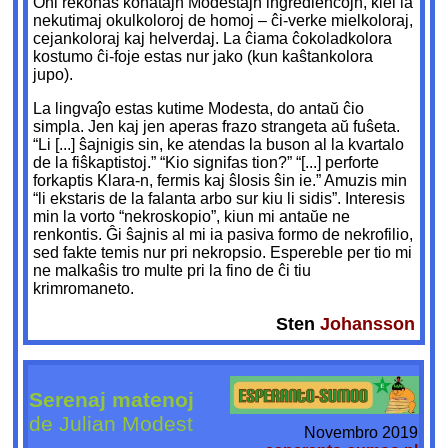
Oni rekonas konatajn Modestajn ingrediencojn, kiel la
nekutimaj okulkoloroj de homoj – ĉi-verke mielkoloraj,
cejankoloraj kaj helverdaj. La ĉiama ĉokoladkolora
kostumo ĉi-foje estas nur jako (kun kaŝtankolora
jupo).
La lingvaĵo estas kutime Modesta, do antaŭ ĉio
simpla. Jen kaj jen aperas frazo strangeta aŭ fuŝeta.
“Li [...] ŝajnigis sin, ke atendas la buson al la kvartalo
de la fiŝkaptistoj.” “Kio signifas tion?” “[...] perforte
forkaptis Klara-n, fermis kaj ŝlosis ŝin ie.” Amuzis min
“li ekstaris de la falanta arbo sur kiu li sidis”. Interesis
min la vorto “nekroskopio”, kiun mi antaŭe ne
renkontis. Ĝi ŝajnis al mi ia pasiva formo de nekrofilio,
sed fakte temis nur pri nekropsio. Espereble per tio mi
ne malkaŝis tro multe pri la fino de ĉi tiu
krimromaneto.
Sten
Johansson
Serenaj matenoj
de Julian Modest
Novembro 2019