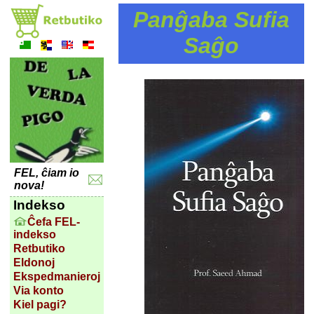
Panĝaba Sufia
Saĝo
FEL, ĉiam io
nova!
Indekso
Ĉefa FEL-
indekso
Retbutiko
Eldonoj
Ekspedmanieroj
Via konto
Kiel pagi?