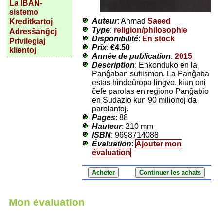
La IBAN-
sistemo
Auteur
: Ahmad
Saeed
Kreditkartoj
Type
:
religion/philosophie
Adresŝanĝoj
Disponibilité
:
En stock
Privilegiaj
Prix
:
€4.50
klientoj
Année de publication
:
2015
Description
: Enkonduko en la
Panĝaban sufiismon. La Panĝaba
estas hindeŭropa lingvo, kiun oni
ĉefe parolas en regiono Panĝabio
en Sudazio kun 90 milionoj da
parolantoj.
Pages
: 88
Hauteur
: 210 mm
ISBN
: 9698714088
Évaluation
:
Ajouter mon
évaluation
Mon évaluation