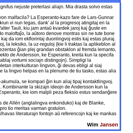
nifus nejuste preterlasi aliajn. Mia drasta solvo estas
ngvon malfacila? La Esperanto-kazo fare de Lars-Gunnar
iun vi nun legas, dank’ al la progresoj atingitaj en la
ter Tauli, kiu jam antaŭ kvardek jaroj kaj ĝuste en
o maloftaĵo, la aŭtoro denove montras sin ne tute bone
kaj da iom ekflorintaj duonlingvoj estis kaj estas pluraj.
 la leksiko, la uz-reguloj (kie li traktas la aplikeblon al
prezentas ĝian plej grandan obstaklon al fremda lernanto,
ekto de Andersson, ke Esperanto, kreita kun la specifa
pablaj vortumi sociajn distingojn). Simpligi la
etan interkulturan lingvon, ĝi devas ebligi al siaj
e la lingvo helpas en la plenumo de tiu tasko, estas alia
akumula, se kompari ĝin kun aliaj tipaj kontaktlingvoj.
 lin. Kombinante la skizajn ideojn de Andersson kun la
de Esperanto, kie iom malpli peza fleksio estus sendanĝere
tas de Allén (anglalingva enkonduko) kaj de Blanke,
 pro tio meritas varman gratulon.
 malhavas literaturajn fontojn aŭ referencojn kaj ke mankas
Wim
Jansen