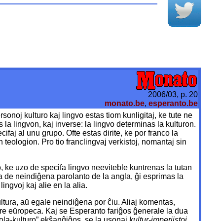
2006/03, p. 20
monato.be
,
esperanto.be
rsonoj kulturo kaj lingvo estas tiom kunligitaj, ke tute ne
as la lingvon, kaj inverse: la lingvo determinas la kulturon.
cifaj al unu grupo. Ofte estas dirite, ke por franco la
 teologion. Pro tio franclingvaj verkistoj, nomantaj sin
, ke uzo de specifa lingvo neeviteble kuntrenas la tutan
ata de neindiĝena parolanto de la angla, ĝi esprimas la
ngvoj kaj alie en la alia.
ltura, aŭ egale neindiĝena por ĉiu. Aliaj komentas,
 tre eŭropeca. Kaj se Esperanto fariĝos ĝenerale la dua
kola-kulturo” ekŝanĝiĝos, se la usonaj
kultur-imperiistoj