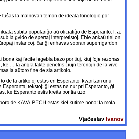
 tuŝas la malnovan temon de ideala fonologio por
ala subita populariĝo aŭ oficialiĝo de Esperanto. I. a.
ub la gvido de spertaj interpretistoj. Eble ankaŭ tiel oni
 eŭropaj instancoj, ĉar ĝi enhavas sobran superrigardon
 bona kaj facile legebla bazo por tiuj, kiuj foje rezonas
, ke … la angla fakte penetris ĉiujn terenojn de la vivo
as la aŭtoro fine de sia artikolo.
rto de la artikoloj estas en Esperanto, kvankam unu
 Esperantaj tekstoj: ĝi estas ne nur pri Esperanto, ĝi
, ke Esperanto estis kreita por tia uzo.
 laboro de KAVA-PECH estas kiel kutime bona: la mola
Vjaĉeslav
Ivanov