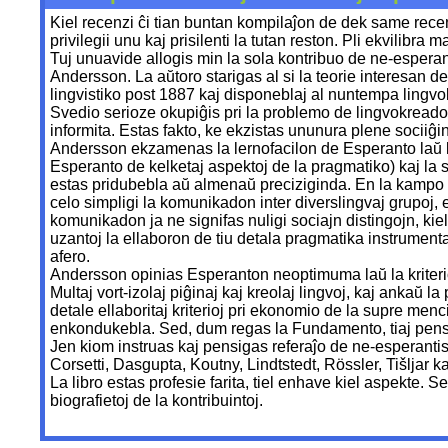
Kiel recenzi ĉi tian buntan kompilaĵon de dek same recenz
privilegii unu kaj prisilenti la tutan reston. Pli ekvilibra 
Tuj unuavide allogis min la sola kontribuo de ne-espera
Andersson. La aŭtoro starigas al si la teorie interesan de
lingvistiko post 1887 kaj disponeblaj al nuntempa lingvo
Svedio serioze okupiĝis pri la problemo de lingvokreado
informita. Estas fakto, ke ekzistas ununura plene sociiĝin
Andersson ekzamenas la lernofacilon de Esperanto laŭ la kri
Esperanto de kelketaj aspektoj de la pragmatiko) kaj la s
estas pridubebla aŭ almenaŭ preciziginda. En la kampo d
celo simpligi la komunikadon inter diverslingvaj grupoj, est
komunikadon ja ne signifas nuligi sociajn distingojn, kiel
uzantoj la ellaboron de tiu detala pragmatika instrumenta
afero.
Andersson opinias Esperanton neoptimuma laŭ la kriterio 
Multaj vort-izolaj piĝinaj kaj kreolaj lingvoj, kaj ankaŭ 
detale ellaboritaj kriterioj pri ekonomio de la supre menc
enkondukebla. Sed, dum regas la Fundamento, tiaj penso
Jen kiom instruas kaj pensigas referaĵo de ne-esperantis
Corsetti, Dasgupta, Koutny, Lindtstedt, Rössler, Tišljar k
La libro estas profesie farita, tiel enhave kiel aspekte. S
biografietoj de la kontribuintoj.