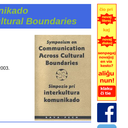
unikado
tural Boundaries
2003.