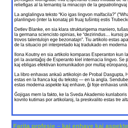
reliefigas al la lernantoj la minacojn de la gepatrolingvaj 
La anglalingva teksto “Kio igas lingvon malfacila?” (“
planlingvo (inter la konataj pli fruaj tuŝintoj estis Trube
Detlev Blanke, en sia klara strukturigema maniero, tuŝa
la germana sciencisto opinias, ke “dezirindus… kursoj por 
trovos talentulojn ege bezonatajn”. Tiu artikolo estas ap
de la situacio pri interpretado kaj tradukado en moderna
Ilona Koutny en sia artikolo komparas Esperanton kun la a
pri la avantaĝoj de Esperanto kiel internacia lingvo. Se p
kaj ebligas efektivan komunikadon por multaj eŭropanoj, s
La libro enhavas ankaŭ artikolojn de Probal Dasgupta, H
estas en la franca kaj du tekstoj — en la angla. Sendube 
estas moderna aspekte kaj enhave, ĝi foje enhavas unika
Ĝojigas mem la fakto, ke la Sveda Akademio kunlaboris p
kovrilo kutimas por artikolaroj, la preskvalito estas tre alt
Farita profesie – kaj enhave kaj aspekt