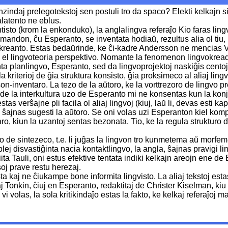
indaj prelegotekstoj sen postuli tro da spaco? Elekti kelkajn sig
malatento ne eblus.
ntisto (krom la enkonduko), la anglalingva referaĵo Kio faras li
mandon, ĉu Esperanto, se inventata hodiaŭ, rezultus alia ol tiu, k
kreanto. Estas bedaŭrinde, ke ĉi-kadre Andersson ne mencias Val
 el lingvoteoria perspektivo. Nomante la fenomenon lingvokread
ta planlingvo, Esperanto, sed da lingvoprojektoj naskiĝis centoj 
terioj de ĝia struktura konsisto, ĝia proksimeco al aliaj lingvoj,
on-inventaro. La tezo de la aŭtoro, ke la vorttrezoro de lingvo 
e la interkultura uzo de Esperanto mi ne konsentas kun la konj
as verŝajne pli facila ol aliaj lingvoj (kiuj, laŭ li, devas esti ka
 ŝajnas sugesti la aŭtoro. Se oni volas uzi Esperanton kiel kompl
ro, kiun la uzantoj sentas bezonata. Tio, ke la regula strukturo d
de sintezeco, t.e. li juĝas la lingvon tro kunmetema aŭ morfem-
la plej disvastiĝinta nacia kontaktlingvo, la angla, ŝajnas pravigi
iita Tauli, oni estus efektive tentata indiki kelkajn areojn ene 
j prave restu herezaj.
ta kaj ne ĉiukampe bone informita lingvisto. La aliaj tekstoj es
aj Tonkin, ĉiuj en Esperanto, redaktitaj de Christer Kiselman, kiu
e vi volas, la sola kritikindaĵo estas la fakto, ke kelkaj referaĵoj