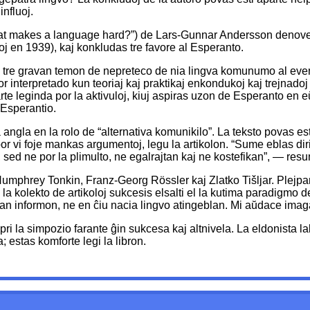
influoj.
What makes a language hard?”) de Lars-Gunnar Andersson denove
ckoj en 1939), kaj konkludas tre favore al Esperanto.
s tre gravan temon de nepreteco de nia lingva komunumo al eventu
interpretado kun teoriaj kaj praktikaj enkondukoj kaj trejnadoj s
arte leginda por la aktivuloj, kiuj aspiras uzon de Esperanto en
 Esperantio.
ngla en la rolo de “alternativa komunikilo”. La teksto povas esti
or vi foje mankas argumentoj, legu la artikolon. “Sume eblas diri
ed ne por la plimulto, ne egalrajtan kaj ne kostefikan”, — resum
umphrey Tonkin, Franz-Georg Rössler kaj Zlatko Tišljar. Plejpa
la kolekto de artikoloj sukcesis elsalti el la kutima paradigmo de
n informon, ne en ĉiu nacia lingvo atingeblan. Mi aŭdace imagas
ri la simpozio farante ĝin sukcesa kaj altnivela. La eldonista
a; estas komforte legi la libron.
e