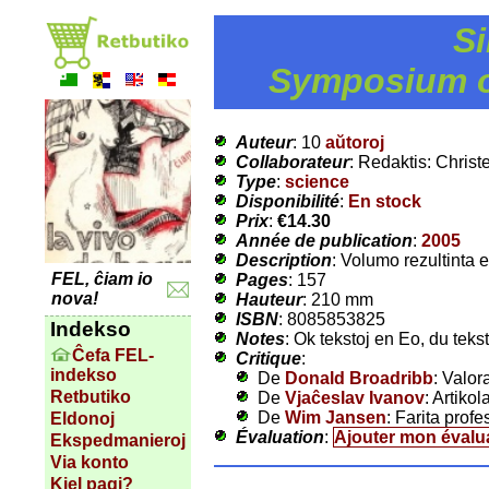
Si
Symposium o
Auteur
: 10
aŭtoroj
Collaborateur
: Redaktis: Christ
Type
:
science
Disponibilité
:
En stock
Prix
:
€14.30
Année de publication
:
2005
Description
: Volumo rezultinta 
FEL, ĉiam io
Pages
: 157
nova!
Hauteur
: 210 mm
ISBN
: 8085853825
Indekso
Notes
: Ok tekstoj en Eo, du teks
Ĉefa FEL-
Critique
:
indekso
De
Donald Broadribb
: Valor
Retbutiko
De
Vjaĉeslav Ivanov
: Artikol
De
Wim Jansen
: Farita prof
Eldonoj
Évaluation
:
Ajouter mon évalu
Ekspedmanieroj
Via konto
Kiel pagi?