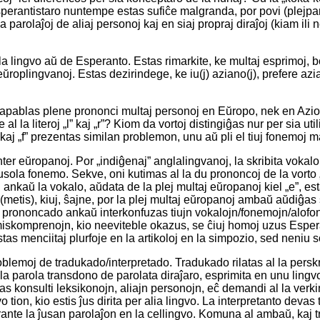
erantistaro nuntempe estas sufiĉe malgranda, por povi (plejpart
 parolaĵoj de aliaj personoj kaj en siaj propraj diraĵoj (kiam ili 
gla lingvo aŭ de Esperanto. Estas rimarkite, ke multaj esprimoj,
eŭroplingvanoj. Estas dezirindege, ke iu(j) aziano(j), prefere az
kapablas plene prononci multaj personoj en Eŭropo, nek en Azio
l la literoj „l” kaj „r”? Kiom da vortoj distingiĝas nur per sia uti
 „p” kaj „f” prezentas similan problemon, unu aŭ pli el tiuj fonemo
r eŭropanoj. Por „indiĝenaj” anglalingvanoj, la skribita vokalo 
nusola fonemo. Sekve, oni kutimas al la du prononcoj de la vorto 
j ankaŭ la vokalo, aŭdata de la plej multaj eŭropanoj kiel „e”, es
 (metis), kiuj, ŝajne, por la plej multaj eŭropanoj ambaŭ aŭdiĝa
 prononcado ankaŭ interkonfuzas tiujn vokalojn/fonemojn/alofono
miskomprenojn, kio neeviteble okazus, se ĉiuj homoj uzus Esper
 menciitaj plurfoje en la artikoloj en la simpozio, sed neniu so
roblemoj de tradukado/interpretado. Tradukado rilatas al la pers
 la parola transdono de parolata diraĵaro, esprimita en unu lingvo,
 konsulti leksikonojn, aliajn personojn, eĉ demandi al la verkint
vo tion, kio estis ĵus dirita per alia lingvo. La interpretanto deva
ante la ĵusan parolaĵon en la cellingvo. Komuna al ambaŭ, kaj t