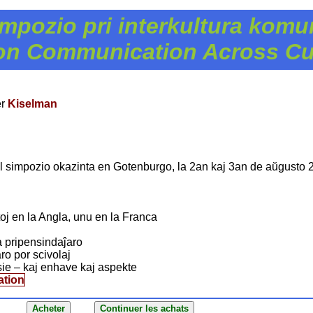
mpozio pri interkultura kom
n Communication Across Cul
er
Kiselman
el simpozio okazinta en Gotenburgo, la 2an kaj 3an de aŭgusto 
toj en la Angla, unu en la Franca
a pripensindaĵaro
aro por scivolaj
esie – kaj enhave kaj aspekte
ation