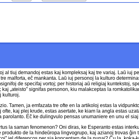
doj al tiuj demandoj estas kaj kompleksaj kaj tre variaj. Laŭ iuj pe
tas tre malforta, eĉ mankanta. Laŭ iuj personoj la kulturo determin
gnifoj de specifaj vortoj; per historiaj aŭ religiaj kuntekstoj, spe
o; kaj „ateisto” signifas personon, kiu malakceptas la romkatolikan
j kulturoj.
o. Tamen, ja emfazata tre ofte en la artikoloj estas la vidpunkto
j ofte, kaj plej krude, estas asertate, ke kiam la angla estas uz
a parolanto. Eĉ ke dulingvulo pensas unumaniere en unu el siaj li
pertus la saman fenomenon? Oni diras, ke Esperanto estas interku
e produkto de la hindeŭropa lingvogrupo, kaj azianoj trovas ĝin
coj” iel diferencos per sia konceptaro de la nunaj? Ĉu la „koka-