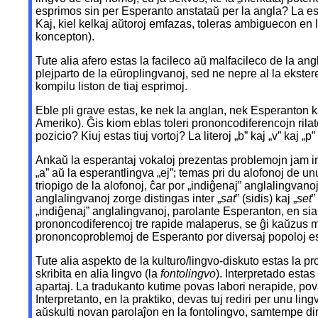
esprimos sin per Esperanto anstataŭ per la angla? La esp
Kaj, kiel kelkaj aŭtoroj emfazas, toleras ambiguecon en la
koncepton).
Tute alia afero estas la facileco aŭ malfacileco de la an
plejparto de la eŭroplingvanoj, sed ne nepre al la ekster
kompilu liston de tiaj esprimoj.
Eble pli grave estas, ke nek la anglan, nek Esperanton 
Ameriko). Ĝis kiom eblas toleri prononcodiferencojn rilate a
pozicio? Kiuj estas tiuj vortoj? La literoj „b” kaj „v” kaj
Ankaŭ la esperantaj vokaloj prezentas problemojn jam inte
„a” aŭ la esperantlingva „ej”; temas pri du alofonoj de u
triopigo de la alofonoj, ĉar por „indiĝenaj” anglalingvano
anglalingvanoj zorge distingas inter „
sat
” (sidis) kaj „
set
”
„indiĝenaj” anglalingvanoj, parolante Esperanton, en sia
prononcodiferencoj tre rapide malaperus, se ĝi kaŭzus 
prononcoproblemoj de Esperanto por diversaj popoloj estas
Tute alia aspekto de la kulturo/lingvo-diskuto estas la p
skribita en alia lingvo (la
fontolingvo
). Interpretado estas
apartaj. La tradukanto kutime povas labori nerapide, povas
Interpretanto, en la praktiko, devas tuj rediri per unu ling
aŭskulti novan parolaĵon en la fontolingvo, samtempe dir