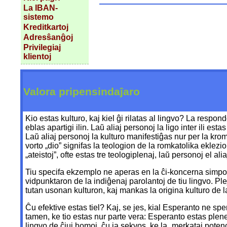
La IBAN-
sistemo
Kreditkartoj
Adresŝanĝoj
Privilegiaj
klientoj
Valora pripensindaĵaro
Kio estas kulturo, kaj kiel ĝi rilatas al lingvo? La respon
eblas apartigi ilin. Laŭ aliaj personoj la ligo inter ili es
Laŭ aliaj personoj la kulturo manifestiĝas nur per la kromsi
vorto „dio” signifas la teologion de la romkatolika eklezi
„ateistoj”, ofte estas tre teologiplenaj, laŭ personoj el alia
Tiu specifa ekzemplo ne aperas en la ĉi-koncerna simpozi
vidpunktaron de la indiĝenaj parolantoj de tiu lingvo. Ple
tutan usonan kulturon, kaj mankas la origina kulturo de l
Ĉu efektive estas tiel? Kaj, se jes, kial Esperanto ne s
tamen, ke tio estas nur parte vera: Esperanto estas plen
lingvo de ĉiuj homoj, ĉu ja sekvos, ke la „merkataj poten