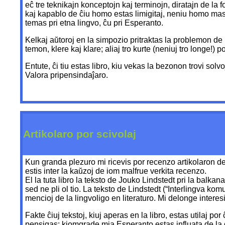
eĉ tre teknikajn konceptojn kaj terminojn, diratajn de la f
kaj kapablo de ĉiu homo estas limigitaj, neniu homo mastr
temas pri etna lingvo, ĉu pri Esperanto.
Kelkaj aŭtoroj en la simpozio pritraktas la problemon de la
temon, klere kaj klare; aliaj tro kurte (neniuj tro longe!) p
Entute, ĉi tiu estas libro, kiu vekas la bezonon trovi so
Valora pripensindaĵaro.
Artikolaro por scivolaj
Kun granda plezuro mi ricevis por recenzo artikolaron d
estis inter la kaŭzoj de iom malfrue verkita recenzo.
El la tuta libro la teksto de Jouko Lindstedt pri la balkan
sed ne pli ol tio. La teksto de Lindstedt (“Interlingva ko
mencioj de la lingvoligo en literaturo. Mi delonge interesiĝ
Fakte ĉiuj tekstoj, kiuj aperas en la libro, estas utilaj 
pensigas: kiomgrade mia Esperanto estas influata de la ge