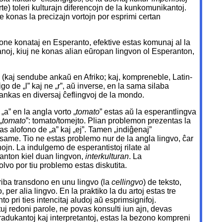
e) toleri kulturajn diferencojn de la kunkomunikantoj.
ne konas la precizajn vortojn por esprimi certan
 bone konataj en Esperanto, efektive estas komunaj al la
ianoj, kiuj ne konas alian eŭropan lingvon ol Esperanton,
 (kaj sendube ankaŭ en Afriko; kaj, kompreneble, Latin-
ligo de „l” kaj ne „r”, aŭ inverse, en la sama silaba
j mankas en diversaj ĉeflingvoj de la mondo.
„a” en la angla vorto „
tomato
” estas aŭ la esperantlingva
„
tomato
”: tomato/tomejto. Plian problemon prezentas la
tas alofono de „a” kaj „ej”. Tamen „indiĝenaj”
s same. Tio ne estas problemo nur de la angla lingvo, ĉar
jn. La indulgemo de esperantistoj rilate al
anton kiel duan lingvon,
interkulturan
. La
lvo por tiu problemo estas diskutita.
kriba transdono en unu lingvo (la
cellingvo
) de teksto,
 per alia lingvo. En la praktiko la du artoj estas tre
o pri ties intencitaj aludoj aŭ esprimsignifoj.
s tuj redoni parole, ne povas konsulti iun ajn, devas
radukantoj kaj interpretantoj, estas la bezono kompreni