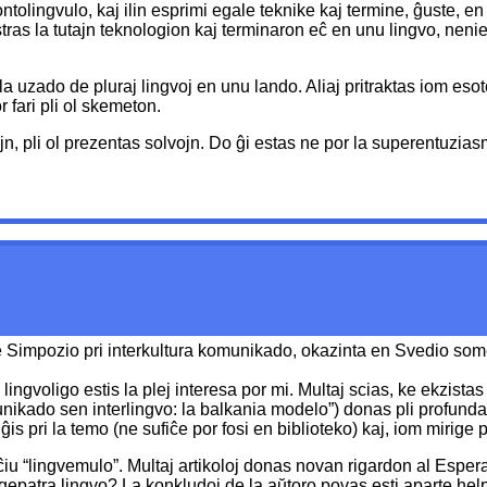
ontolingvulo, kaj ilin esprimi egale teknike kaj termine, ĝuste, en 
as la tutajn teknologion kaj terminaron eĉ en unu lingvo, neniel
 uzado de pluraj lingvoj en unu lando. Aliaj pritraktas iom esoter
or fari pli ol skemeton.
lvojn, pli ol prezentas solvojn. Do ĝi estas ne por la superentu
e Simpozio pri interkultura komunikado, okazinta en Svedio som
a lingvoligo estis la plej interesa por mi. Multaj scias, ke ekzis
munikado sen interlingvo: la balkania modelo”) donas pli profunda
is pri la temo (ne sufiĉe por fosi en biblioteko) kaj, iom mirige p
por ĉiu “lingvemulo”. Multaj artikoloj donas novan rigardon al Es
patra lingvo? La konkludoj de la aŭtoro povas esti aparte helpaj