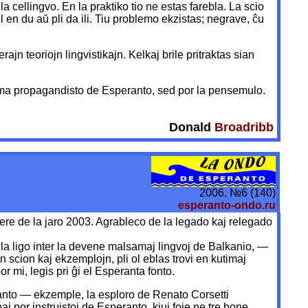
la cellingvo. En la praktiko tio ne estas farebla. La scio
 en du aŭ pli da ili. Tiu problemo ekzistas; negrave, ĉu
ajn teoriojn lingvistikajn. Kelkaj brile pritraktas sian
ziasma propagandisto de Esperanto, sed por la pensemulo.
Donald
Broadribb
2006. №6 (140)
esperanto-ondo.ru
ere de la jaro 2003. Agrableco de la legado kaj relegado
tas la ligo inter la devene malsamaj lingvoj de Balkanio, —
n scion kaj ekzemplojn, pli ol eblas trovi en kutimaj
or mi, legis pri ĝi el Esperanta fonto.
peranto — ekzemple, la esploro de Renato Corsetti
 por instruistoj de Esperanto, kiuj foje ne tre bone