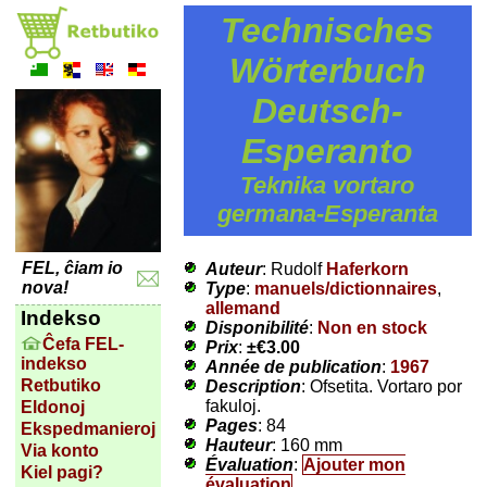
Technisches
Wörterbuch
Deutsch-
Esperanto
Teknika vortaro
germana-Esperanta
FEL, ĉiam io
Auteur
: Rudolf
Haferkorn
nova!
Type
:
manuels/dictionnaires
,
allemand
Indekso
Disponibilité
:
Non en stock
Ĉefa FEL-
Prix
:
±
€3.00
indekso
Année de publication
:
1967
Retbutiko
Description
: Ofsetita. Vortaro por
fakuloj.
Eldonoj
Pages
: 84
Ekspedmanieroj
Hauteur
: 160 mm
Via konto
Évaluation
:
Ajouter mon
Kiel pagi?
évaluation