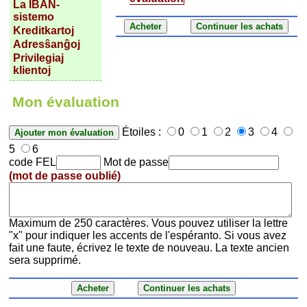
La IBAN-
sistemo
Kreditkartoj
Adresŝanĝoj
Privilegiaj
klientoj
Mon évaluation
Étoiles :
0
1
2
3
4
5
6
code FEL
Mot de passe
(mot de passe oublié)
Maximum de 250 caractères. Vous pouvez utiliser la lettre
"x" pour indiquer les accents de l'espéranto. Si vous avez
fait une faute, écrivez le texte de nouveau. La texte ancien
sera supprimé.