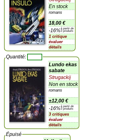
En stock
romans
18,00 €
à partir de
-16%
3 produits
1 critique
évaluer
détails
Quantité:
Lundo ekas
sabate
Strugackij
Non en stock
romans
±
12,00 €
à partir de
-16%
3 produits
3 critiques
évaluer
détails
Épuisé