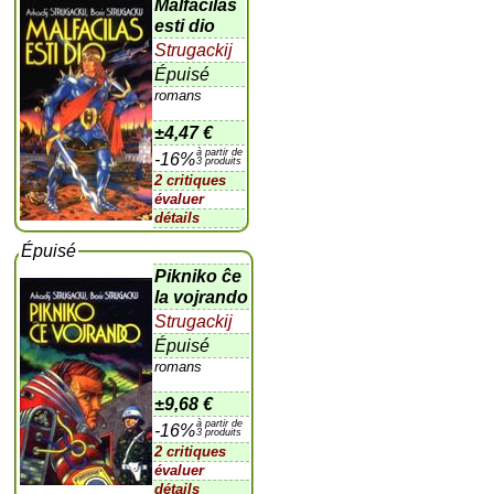
Malfacilas
esti dio
Strugackij
Épuisé
romans
±
4,47 €
à partir de
-16%
3 produits
2 critiques
évaluer
détails
Épuisé
Pikniko ĉe
la vojrando
Strugackij
Épuisé
romans
±
9,68 €
à partir de
-16%
3 produits
2 critiques
évaluer
détails