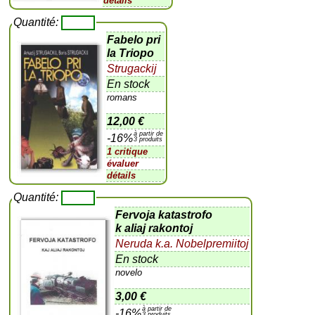
détails
Quantité:
Fabelo pri
la Triopo
Strugackij
En stock
romans
12,00 €
à partir de
-16%
3 produits
1 critique
évaluer
détails
Quantité:
Fervoja katastrofo
k aliaj rakontoj
Neruda k.a. Nobelpremiitoj
En stock
novelo
3,00 €
à partir de
-16%
3 produits