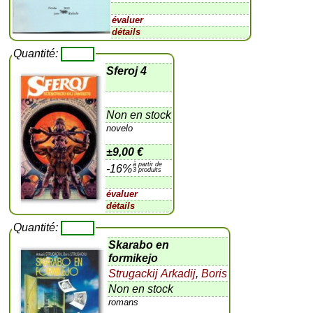
évaluer
détails
Quantité:
Sferoj 4
Non en stock
novelo
±
9,00 €
à partir de
-16%
3 produits
évaluer
détails
Quantité:
Skarabo en
formikejo
Strugackij Arkadij
,
Boris
Non en stock
romans