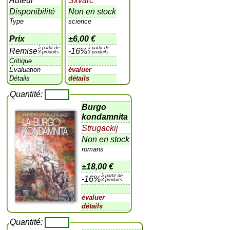
Auteur
Sxvarc
Disponibilité
Non en stock
Type
science
Prix
±
6,00 €
à partir de
à partir de
Remise
-16%
3 produits
3 produits
Critique
Évaluation
évaluer
Détails
détails
Quantité:
Burgo
kondamnita
Strugackij
Non en stock
romans
±
18,00 €
à partir de
-16%
3 produits
évaluer
détails
Quantité: