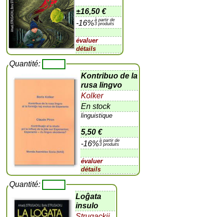
±
16,50 €
à partir de
-16%
3 produits
évaluer
détails
Quantité:
Kontribuo de la
rusa lingvo
Kolker
En stock
linguistique
5,50 €
à partir de
-16%
3 produits
évaluer
détails
Quantité:
Loĝata
insulo
Strugackij