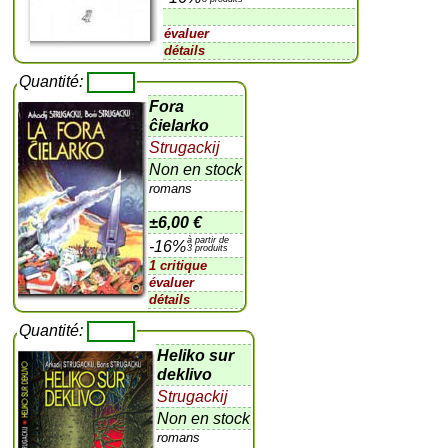
évaluer
détails
Quantité:
Fora
ĉielarko
Strugackij
Non en stock
romans
±
6,00 €
à partir de
-16%
3 produits
1 critique
évaluer
détails
Quantité:
Heliko sur
deklivo
Strugackij
Non en stock
romans