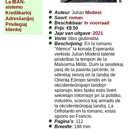
La IBAN-
sistemo
Auteur
: Julian
Modest
Kreditkartoj
Soort
:
roman
Adresŝanĝoj
Beschikbaar
:
In voorraad
Privilegiaj
Prijs
:
€8.50
klientoj
Jaar van uitgave
:
2021
Vorm
: libro glubindita
Beschrijving
: En la romano
“Atenco” la konata Esperanta
verkisto Julian Modest talente
priskribas la tempon de la
Malvarma Milito. Dum la sesdekaj
jaroj de la pasinta jarcento, la
sekretaj servoj en la landoj de
Orienta Eŭropo sendis en la
okcidenteŭropajn landojn
spionojn, kies tasko estis liveri
sekretajn informojn pri la politiko,
industrio, scienco kaj armado de
la okcidenteŭropaj landoj. La
ĉefrolanto en la romano, estas
spiono en Francio.
Pagina's
: 112
Breedte
: 148 mm