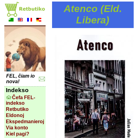
Atenco (Eld.
Libera)
FEL, ĉiam io
nova!
Indekso
Ĉefa FEL-
indekso
Retbutiko
Eldonoj
Ekspedmanieroj
Via konto
Kiel pagi?