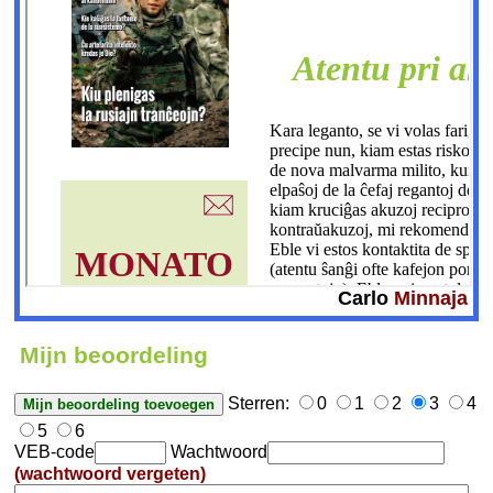
Carlo
Minnaja
Mijn beoordeling
Sterren:
0
1
2
3
4
5
6
VEB-code
Wachtwoord
(wachtwoord vergeten)