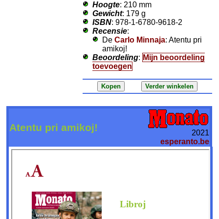
Hoogte
: 210 mm
Gewicht
: 179 g
ISBN
: 978-1-6780-9618-2
Recensie
:
De
Carlo Minnaja
: Atentu pri
amikoj!
Beoordeling
:
Mijn beoordeling
toevoegen
Atentu pri amikoj!
2021
esperanto.be