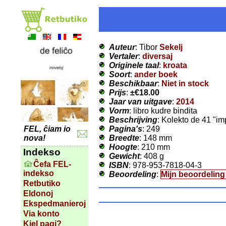
Auteur
: Tibor
Sekelj
Vertaler
:
diversaj
Originele taal
:
kroata
Soort
:
ander boek
Beschikbaar
:
Niet in stock
Prijs
:
±
€18.00
Jaar van uitgave
:
2014
Vorm
: libro kudre bindita
Beschrijving
: Kolekto de 41 "im
Pagina's
: 249
FEL, ĉiam io
Breedte
: 148 mm
nova!
Hoogte
: 210 mm
Indekso
Gewicht
: 408 g
Ĉefa FEL-
ISBN
: 978-953-7818-04-3
indekso
Beoordeling
:
Mijn beoordelin
Retbutiko
Eldonoj
Ekspedmanieroj
Via konto
Kiel pagi?