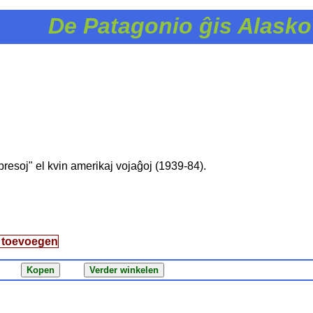
De Patagonio ĝis Alasko
presoj" el kvin amerikaj vojaĝoj (1939-84).
g toevoegen