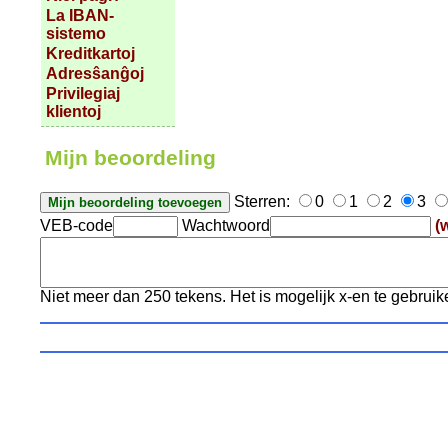
La IBAN-
sistemo
Kreditkartoj
Adresŝanĝoj
Privilegiaj
klientoj
Mijn beoordeling
Sterren:
0
1
2
3
VEB-code
Wachtwoord
(
Niet meer dan 250 tekens. Het is mogelijk x-en te gebruik