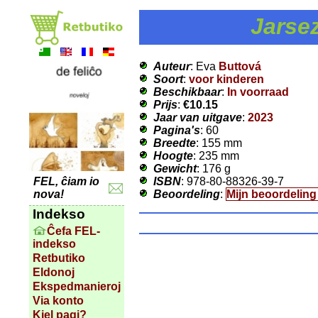
Jarsez
Auteur
: Eva
Buttová
Soort
:
voor kinderen
Beschikbaar
:
In voorraad
Prijs
:
€10.15
Jaar van uitgave
:
2023
Pagina's
: 60
Breedte
: 155 mm
Hoogte
: 235 mm
Gewicht
: 176 g
ISBN
: 978-80-88326-39-7
FEL, ĉiam io
Beoordeling
:
Mijn beoordelin
nova!
Indekso
Ĉefa FEL-
indekso
Retbutiko
Eldonoj
Ekspedmanieroj
Via konto
Kiel pagi?