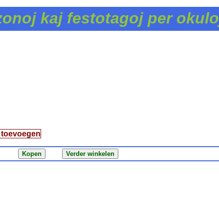
onoj kaj festotagoj per okulo
g toevoegen