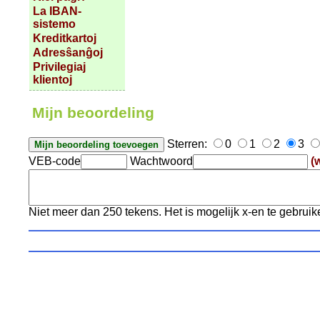
La IBAN-
sistemo
Kreditkartoj
Adresŝanĝoj
Privilegiaj
klientoj
Mijn beoordeling
Sterren:
0
1
2
3
VEB-code
Wachtwoord
(
Niet meer dan 250 tekens. Het is mogelijk x-en te gebruik