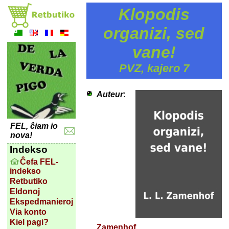
Klopodis
organizi, sed
vane!
PVZ, kajero 7
Auteur
:
FEL, ĉiam io
nova!
Indekso
Ĉefa FEL-
indekso
Retbutiko
Eldonoj
Ekspedmanieroj
Via konto
Kiel pagi?
Zamenhof