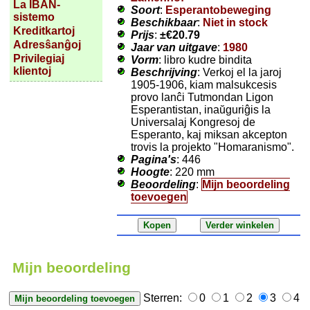
La IBAN-
Soort
:
Esperantobeweging
sistemo
Beschikbaar
:
Niet in stock
Kreditkartoj
Prijs
:
±
€20.79
Adresŝanĝoj
Jaar van uitgave
:
1980
Privilegiaj
Vorm
: libro kudre bindita
klientoj
Beschrijving
: Verkoj el la jaroj
1905-1906, kiam malsukcesis
provo lanĉi Tutmondan Ligon
Esperantistan, inaŭguriĝis la
Universalaj Kongresoj de
Esperanto, kaj miksan akcepton
trovis la projekto "Homaranismo".
Pagina's
: 446
Hoogte
: 220 mm
Beoordeling
:
Mijn beoordeling
toevoegen
Mijn beoordeling
Sterren:
0
1
2
3
4