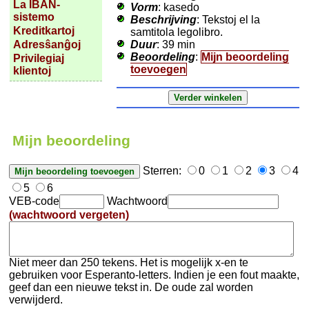
La IBAN-
Vorm
: kasedo
sistemo
Beschrijving
: Tekstoj el la
Kreditkartoj
samtitola legolibro.
Duur
: 39 min
Adresŝanĝoj
Beoordeling
:
Mijn beoordeling
Privilegiaj
toevoegen
klientoj
Mijn beoordeling
Sterren:
0
1
2
3
4
5
6
VEB-code
Wachtwoord
(wachtwoord vergeten)
Niet meer dan 250 tekens. Het is mogelijk x-en te
gebruiken voor Esperanto-letters. Indien je een fout maakte,
geef dan een nieuwe tekst in. De oude zal worden
verwijderd.