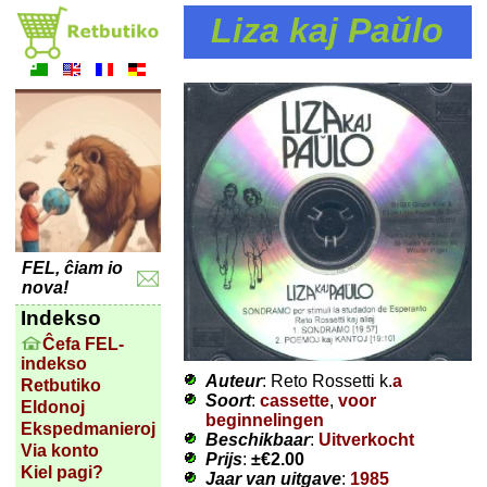
Liza kaj Paŭlo
FEL, ĉiam io
nova!
Indekso
Ĉefa FEL-
indekso
Auteur
: Reto Rossetti k.
a
Retbutiko
Soort
:
cassette
,
voor
Eldonoj
beginnelingen
Ekspedmanieroj
Beschikbaar
:
Uitverkocht
Via konto
Prijs
:
±
€2.00
Kiel pagi?
Jaar van uitgave
:
1985