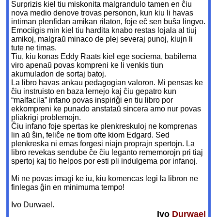
Surprizis kiel tiu miskonita malgrandulo tamen en ĉiu
nova medio denove trovas personon, kun kiu li havas
intiman plenfidan amikan rilaton, foje eĉ sen buŝa lingvo.
Emociigis min kiel tiu hardita knabo restas lojala al tiuj
amikoj, malgraŭ minaco de plej severaj punoj, kiujn li
tute ne timas.
Tiu, kiu konas Eddy Raats kiel ege sociema, babilema
viro apenaŭ povas kompreni ke li venkis tiun
akumuladon de sortaj batoj.
La libro havas ankau pedagogian valoron. Mi pensas ke
ĉiu instruisto en baza lernejo kaj ĉiu gepatro kun
“malfacila” infano povas inspiriĝi en tiu libro por
ekkompreni ke punado anstataŭ sincera amo nur povas
pliakrigi problemojn.
Ĉiu infano foje spertas ke plenkreskuloj ne komprenas
lin aŭ ŝin, feliĉe ne tiom ofte kiom Edgard. Sed
plenkreska ni emas forgesi niajn proprajn spertojn. La
libro revekas sendube ĉe ĉiu leganto rememorojn pri tiaj
spertoj kaj tio helpos por esti pli indulgema por infanoj.
Mi ne povas imagi ke iu, kiu komencas legi la libron ne
finlegas ĝin en minimuma tempo!
Ivo Durwael.
Ivo
Durwael