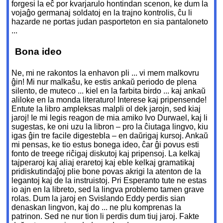
forgesi la eĉ por kvarjarulo hontindan scenon, ke dum la
vojaĝo germanaj soldatoj en la trajno kontrolis, ĉu li
hazarde ne portas judan pasporteton en sia pantaloneto
...
Bona ideo
Ne, mi ne rakontos la enhavon pli ... vi mem malkovru
ĝin! Mi nur malkaŝu, ke estis ankaŭ periodo de plena
silento, de muteco ... kiel en la farbita birdo ... kaj ankaŭ
aliloke en la monda literaturo! Interese kaj pripensende!
Entute la libro ampleksas malpli ol dek jarojn, sed kiaj
jaroj! Ie mi legis reagon de mia amiko Ivo Durwael, kaj li
sugestas, ke oni uzu la libron – pro la ĉiutaga lingvo, kiu
igas ĝin tre facile digestebla – en daŭrigaj kursoj. Ankaŭ
mi pensas, ke tio estus bonega ideo, ĉar ĝi povus esti
fonto de treege riĉigaj diskutoj kaj pripensoj. La kelkaj
tajperaroj kaj aliaj eraretoj kaj eble kelkaj gramatikaj
pridiskutindaĵoj plie bone povas akrigi la atenton de la
legantoj kaj de la instruistoj. Pri Esperanto tute ne estas
io ajn en la libreto, sed la lingva problemo tamen grave
rolas. Dum la jaroj en Svislando Eddy perdis sian
denaskan lingvon, kaj do ... ne plu komprenas la
patrinon. Sed ne nur tion li perdis dum tiuj jaroj. Fakte