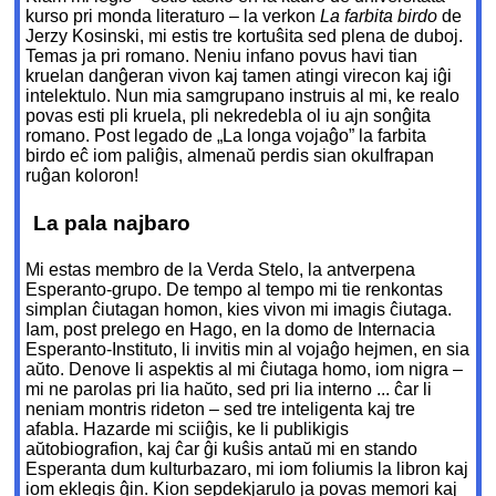
kurso pri monda literaturo – la verkon
La farbita birdo
de
Jerzy Kosinski, mi estis tre kortuŝita sed plena de duboj.
Temas ja pri romano. Neniu infano povus havi tian
kruelan danĝeran vivon kaj tamen atingi virecon kaj iĝi
intelektulo. Nun mia samgrupano instruis al mi, ke realo
povas esti pli kruela, pli nekredebla ol iu ajn sonĝita
romano. Post legado de „La longa vojaĝo” la farbita
birdo eĉ iom paliĝis, almenaŭ perdis sian okulfrapan
ruĝan koloron!
La pala najbaro
Mi estas membro de la Verda Stelo, la antverpena
Esperanto-grupo. De tempo al tempo mi tie renkontas
simplan ĉiutagan homon, kies vivon mi imagis ĉiutaga.
Iam, post prelego en Hago, en la domo de Internacia
Esperanto-Instituto, li invitis min al vojaĝo hejmen, en sia
aŭto. Denove li aspektis al mi ĉiutaga homo, iom nigra –
mi ne parolas pri lia haŭto, sed pri lia interno ... ĉar li
neniam montris rideton – sed tre inteligenta kaj tre
afabla. Hazarde mi sciiĝis, ke li publikigis
aŭtobiografion, kaj ĉar ĝi kuŝis antaŭ mi en stando
Esperanta dum kulturbazaro, mi iom foliumis la libron kaj
iom eklegis ĝin. Kion sepdekjarulo ja povas memori kaj