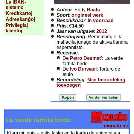
La IBAN-
sistemo
Auteur
: Eddy
Raats
Kreditkartoj
Soort
:
origineel werk
Adresŝanĝoj
Beschikbaar
:
In voorraad
Privilegiaj
Prijs
:
€14.50
klientoj
Jaar van uitgave
:
2012
Beschrijving
: Rememoroj el la
malfacila junaĝo de aktiva flandra
esperantisto.
Recensie
:
De
Petro Desmet'
: La verde
farbita birdo
De
Ivo Durwael
: Torturo de
etulo
Beoordeling
:
Mijn beoordeling
toevoegen
La verde farbita birdo
monato.be
Kiam mi legis – estis tasko en la kadro de universitata