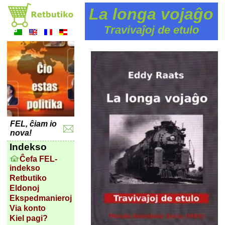
La longa vojaĝo
Travivaĵoj de etulo
FEL, ĉiam io
nova!
Indekso
Ĉefa FEL-
indekso
Retbutiko
Eldonoj
Ekspedmanieroj
Via konto
Kiel pagi?