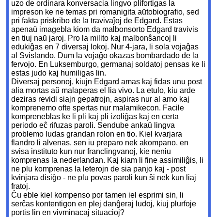
uzo de ordinara konversacia lingvo plifortigas la
impreson ke ne temas pri romanigita aŭtobiografio, sed
pri fakta priskribo de la travivaĵoj de Edgard. Estas
apenaŭ imagebla kiom da malbonsorto Edgard travivis
en tiuj naŭ jaroj. Pro la milito kaj malbonŝancoj li
edukiĝas en 7 diversaj lokoj. Nur 4-jara, li sola vojaĝas
al Svislando. Dum la vojaĝo okazas bombardado de la
fervojo. En Luksemburgo, germanaj soldatoj pensas ke li
estas judo kaj humiligas lin.
Diversaj personoj, kiujn Edgard amas kaj fidas unu post
alia mortas aŭ malaperas el lia vivo. La etulo, kiu arde
deziras revidi siajn gepatrojn, aspiras nur al amo kaj
komprenemo ofte spertas nur malamikecon. Facile
kompreneblas ke li pli kaj pli izoliĝas kaj en certa
periodo eĉ rifuzas paroli. Sendube ankaŭ lingva
problemo ludas grandan rolon en tio. Kiel kvarjara
flandro li alvenas, sen iu preparo nek akompano, en
svisa instituto kun nur franclingvanoj, kie neniu
komprenas la nederlandan. Kaj kiam li fine assimiliĝis, li
ne plu komprenas la leterojn de sia panjo kaj - post
kvinjara disiĝo - ne plu povas paroli kun ŝi nek kun liaj
fratoj.
Ĉu eble kiel kompenso por tamen iel esprimi sin, li
serĉas kontentigon en plej danĝeraj ludoj, kiuj plurfoje
portis lin en vivminacaj situacioj?