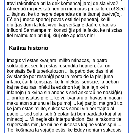
trovi rakontinda pri la dek komencaj jaroj de sia vivo?
Almenaŭ mi preskaŭ nenion memoras pri tia foreco! Sed
... ŝajnas, ke tio nepre dependas de la tiamaj travivaĵoj.
Eĉ en juneco spertoj povas esti tiel penetraj, ke ili
gluiĝas dum la tuta vivo, kaj verŝajne daŭre elradias
influon! Samtempe mi konsciiĝis pri la fakto, ke ni scias
tiel malmulton pri tiuj, kiuj ofte apudas nin!
Kaŝita historio
Imagu: vi estas kvarjara, milito minacas, la patro
soldatiĝas, sed tuj estas resendita hejmen, ĉar oni
konstatis ĉe li tuberkulozon ... la patro decidas iri al
Svislando por resaniĝi post la morto de la plej juna
infano, ĉar li konscias, ke li infektis, senscie, la bebon
kaj ne deziras infekti la edzinon kaj la aliajn kvin
infanojn (la kvina sin anoncis sed ankoraŭ ne naskiĝis)
... oni konstatas plie ... ke vi, kvarjarulo, havas minacan
makuleton sur unu el la pulmoj ... kaj panjo, malgraŭ tio,
ke jam estas milito, sukcesas sendi vin per trajno al
paĉjo ... sed sola, sub (neplanita) bombardado kaj aliaj
minacoj ... Mi neglektis interpunkcion, ĉar la rakonto tiel
supersaltis min, ke mi ne sukcesas kaj ne volas spiri ...
Tiel koŝmara la vojaĝo estis, ke Eddy neniam sukcesis