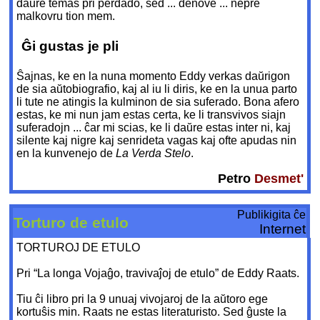
daŭre temas pri perdado, sed ... denove ... nepre
malkovru tion mem.
Ĝi gustas je pli
Ŝajnas, ke en la nuna momento Eddy verkas daŭrigon
de sia aŭtobiografio, kaj al iu li diris, ke en la unua parto
li tute ne atingis la kulminon de sia suferado. Bona afero
estas, ke mi nun jam estas certa, ke li transvivos siajn
suferadojn ... ĉar mi scias, ke li daŭre estas inter ni, kaj
silente kaj nigre kaj senrideta vagas kaj ofte apudas nin
en la kunvenejo de
La Verda Stelo
.
Petro
Desmet'
Publikigita ĉe
Torturo de etulo
Internet
TORTUROJ DE ETULO
Pri “La longa Vojaĝo, travivaĵoj de etulo” de Eddy Raats.
Tiu ĉi libro pri la 9 unuaj vivojaroj de la aŭtoro ege
kortuŝis min. Raats ne estas literaturisto. Sed ĝuste la