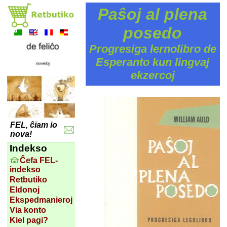
Paŝoj al plena
posedo
Progresiga lernolibro de
Esperanto kun lingvaj
ekzercoj
FEL, ĉiam io
nova!
Indekso
Ĉefa FEL-
indekso
Retbutiko
Eldonoj
Ekspedmanieroj
Via konto
Kiel pagi?