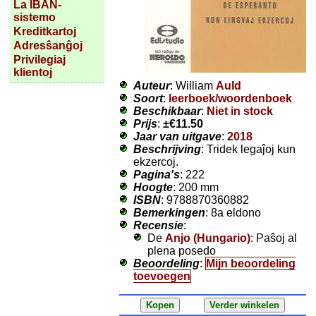
La IBAN-
sistemo
Kreditkartoj
Adresŝanĝoj
Privilegiaj
klientoj
Auteur
: William
Auld
Soort
:
leerboek/woordenboek
Beschikbaar
:
Niet in stock
Prijs
:
±
€11.50
Jaar van uitgave
:
2018
Beschrijving
: Tridek legaĵoj kun
ekzercoj.
Pagina's
: 222
Hoogte
: 200 mm
ISBN
: 9788870360882
Bemerkingen
: 8a eldono
Recensie
:
De
Anjo (Hungario)
: Paŝoj al
plena posedo
Beoordeling
:
Mijn beoordeling
toevoegen