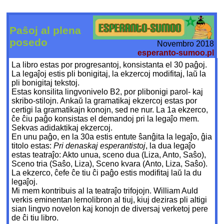
Paŝoj al plena
posedo
Novembro 2018
esperanto-sumoo.pl
La libro estas por progresantoj, konsistanta el 30 paĝoj.
La legaĵoj estis pli bonigitaj, la ekzercoj modifitaj, laŭ la
pli bonigitaj tekstoj.
Estas konsilita lingvonivelo B2, por plibonigi parol- kaj
skribo-stilojn. Ankaŭ la gramatikaj ekzercoj estas por
certigi la gramatikajn konojn, sed ne nur. La 1a ekzerco,
ĉe ĉiu paĝo konsistas el demandoj pri la legaĵo mem.
Sekvas adidaktikaj ekzercoj.
En unu paĝo, en la 30a estis entute ŝanĝita la legaĵo, ĝia
titolo estas:
Pri denaskaj esperantistoj
, la dua legaĵo
estas teatraĵo: Akto unua, sceno dua (Liza, Anto, Saŝo),
Sceno tria (Saŝo, Liza), Sceno kvara (Anto, Liza, Saŝo).
La ekzerco, ĉefe ĉe tiu ĉi paĝo estis modifitaj laŭ la du
legaĵoj.
Mi mem kontribuis al la teatraĵo trifojojn. William Auld
verkis eminentan lernolibron al tiuj, kiuj deziras pli altigi
sian lingvo novelon kaj konojn de diversaj verketoj pere
de ĉi tiu libro.