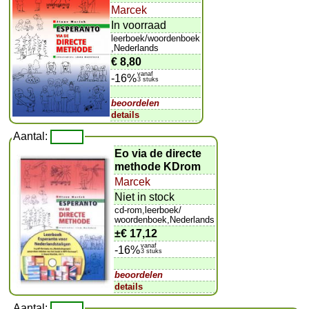
Marcek
In voorraad
leerboek/woordenboek
,Nederlands
€ 8,80
vanaf
-16%
3 stuks
beoordelen
details
Aantal:
Eo via de directe
methode KDrom
Marcek
Niet in stock
cd-rom,leerboek/
woordenboek,Nederlands
±
€ 17,12
vanaf
-16%
3 stuks
beoordelen
details
Aantal: