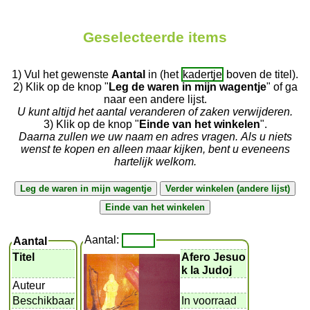
Geselecteerde items
1) Vul het gewenste
Aantal
in (het
kadertje
boven de titel).
2) Klik op de knop "
Leg de waren in mijn wagentje
" of ga
naar een andere lijst.
U kunt altijd het aantal veranderen of zaken verwijderen.
3) Klik op de knop "
Einde van het winkelen
".
Daarna zullen we uw naam en adres vragen. Als u niets
wenst te kopen en alleen maar kijken, bent u eveneens
hartelijk welkom.
Aantal:
Aantal
Titel
Afero Jesuo
k la Judoj
Auteur
Beschikbaar
In voorraad