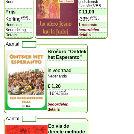
Soort
godsdienst/
filosofie,VEB
Prijs
€ 11,00
vanaf
vanaf
Korting
-33%
3 stuks
3 stuks
Recensie
1 recensie
Beoordeling
beoordelen
Details
details
Aantal:
Broŝuro "Ontdek
het Esperanto"
In voorraad
Nederlands
€ 1,20
vanaf
-16%
3 stuks
beoordelen
details
Aantal:
Eo via de
directe methode