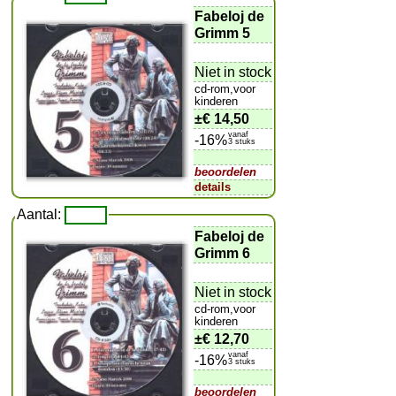
Fabeloj de
Grimm 5
Niet in stock
cd-rom,voor
kinderen
±
€ 14,50
vanaf
-16%
3 stuks
beoordelen
details
Aantal:
Fabeloj de
Grimm 6
Niet in stock
cd-rom,voor
kinderen
±
€ 12,70
vanaf
-16%
3 stuks
beoordelen