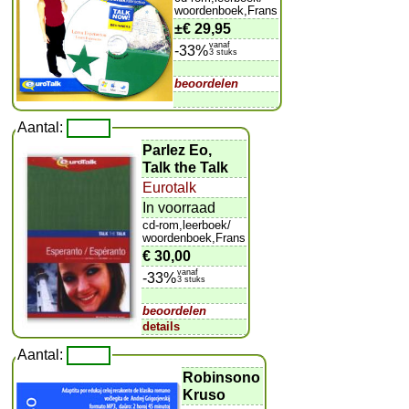
woordenboek,Frans
±
€ 29,95
vanaf
-33%
3 stuks
beoordelen
Aantal:
Parlez Eo,
Talk the Talk
Eurotalk
In voorraad
cd-rom,leerboek/
woordenboek,Frans
€ 30,00
vanaf
-33%
3 stuks
beoordelen
details
Aantal:
Robinsono
Kruso