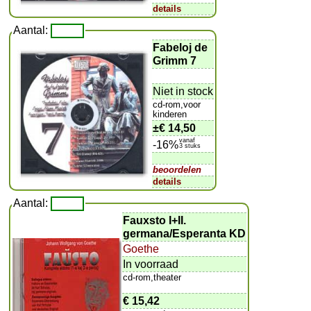
details
Aantal:
Fabeloj de
Grimm 7
Niet in stock
cd-rom,voor
kinderen
±
€ 14,50
vanaf
-16%
3 stuks
beoordelen
details
Aantal:
Fauxsto I+II.
germana/Esperanta KD
Goethe
In voorraad
cd-rom,theater
€ 15,42