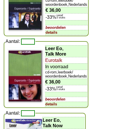
cd-rom,leerboek/
woordenboek,Nederlands
€ 36,00
vanaf
-33%
3 stuks
beoordelen
details
Aantal:
Leer Eo,
Talk More
Eurotalk
In voorraad
cd-rom,leerboek/
woordenboek,Nederlands
€ 36,00
vanaf
-33%
3 stuks
beoordelen
details
Aantal:
Leer Eo,
Talk Now