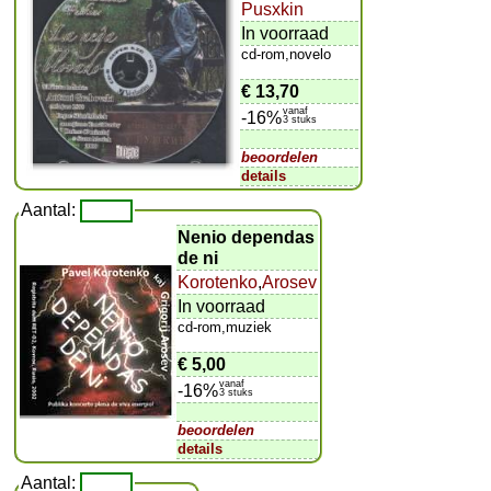
Pusxkin
In voorraad
cd-rom,novelo
€ 13,70
vanaf
-16%
3 stuks
beoordelen
details
Aantal:
Nenio dependas
de ni
Korotenko
,
Arosev
In voorraad
cd-rom,muziek
€ 5,00
vanaf
-16%
3 stuks
beoordelen
details
Aantal: