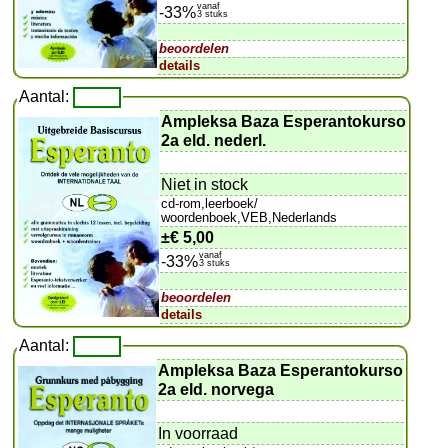
vanaf
-33%
3 stuks
beoordelen
details
Aantal:
Ampleksa Baza Esperantokurso
2a eld. nederl.
Niet in stock
cd-rom,leerboek/
woordenboek,VEB,Nederlands
±
€ 5,00
vanaf
-33%
3 stuks
beoordelen
details
Aantal:
Ampleksa Baza Esperantokurso
2a eld. norvega
In voorraad