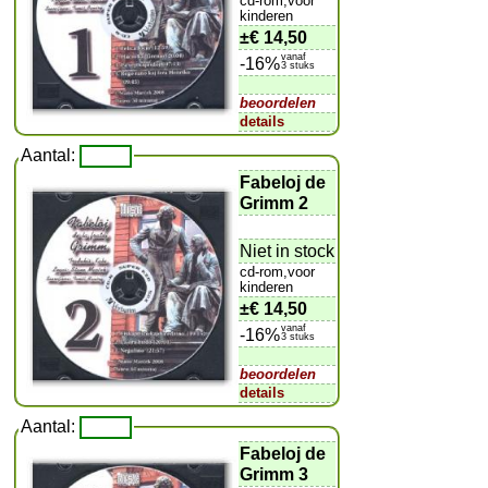
cd-rom,voor
kinderen
±
€ 14,50
vanaf
-16%
3 stuks
beoordelen
details
Aantal:
Fabeloj de
Grimm 2
Niet in stock
cd-rom,voor
kinderen
±
€ 14,50
vanaf
-16%
3 stuks
beoordelen
details
Aantal:
Fabeloj de
Grimm 3