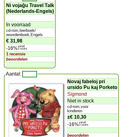
Ni vojaĝu Travel Talk
(Nederlands-Engels)
In voorraad
cd-rom,leerboek/
woordenboek,Engels
€ 31,98
vanaf
-16%
3 stuks
1 recensie
beoordelen
Aantal:
Novaj fabeloj pri
ursido Pu kaj Porketo
Sigmond
Niet in stock
cd-rom,voor
kinderen
±
€ 10,30
vanaf
-16%
3 stuks
beoordelen