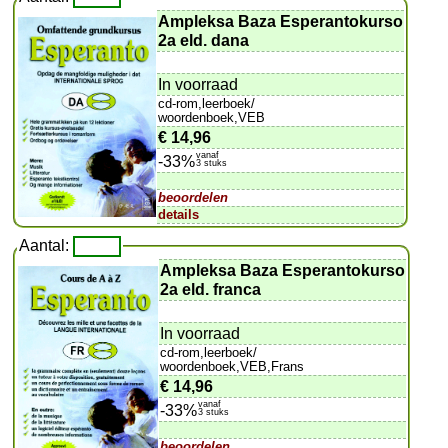
Ampleksa Baza Esperantokurso
2a eld. dana
In voorraad
cd-rom,leerboek/
woordenboek,VEB
€ 14,96
vanaf
-33%
3 stuks
beoordelen
details
Aantal:
Ampleksa Baza Esperantokurso
2a eld. franca
In voorraad
cd-rom,leerboek/
woordenboek,VEB,Frans
€ 14,96
vanaf
-33%
3 stuks
beoordelen