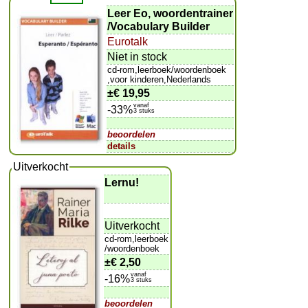
Leer Eo, woordentrainer
/Vocabulary Builder
Eurotalk
Niet in stock
cd-rom,leerboek/woordenboek
,voor kinderen,Nederlands
±
€ 19,95
vanaf
-33%
3 stuks
beoordelen
details
Uitverkocht
Lernu!
Uitverkocht
cd-rom,leerboek
/woordenboek
±
€ 2,50
vanaf
-16%
3 stuks
beoordelen