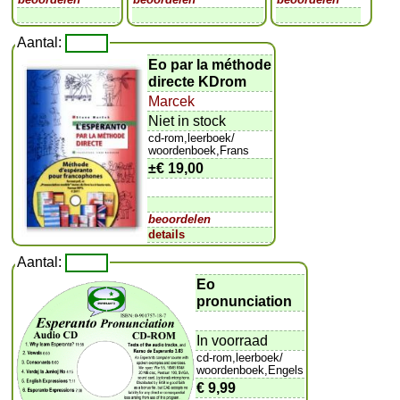
Aantal:
Eo par la méthode
directe KDrom
Marcek
Niet in stock
cd-rom,leerboek/
woordenboek,Frans
±
€ 19,00
beoordelen
details
Aantal:
Eo
pronunciation
In voorraad
cd-rom,leerboek/
woordenboek,Engels
€ 9,99