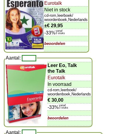
Eurotalk
Niet in stock
cd-rom,leerboek/
woordenboek,Nederlands
±
€ 29,95
vanaf
-33%
3 stuks
beoordelen
Aantal:
Leer Eo, Talk
the Talk
Eurotalk
In voorraad
cd-rom,leerboek/
woordenboek,Nederlands
€ 30,00
vanaf
-33%
3 stuks
beoordelen
Aantal: