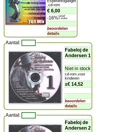
Esperantogadget
,cd-rom
€ 6,00
vanaf
-16%
3 stuks
beoordelen
details
Aantal:
Fabeloj de
Andersen 1
Niet in stock
cd-rom,voor
kinderen
±
€ 14,52
beoordelen
details
Aantal:
Fabeloj de
Andersen 2