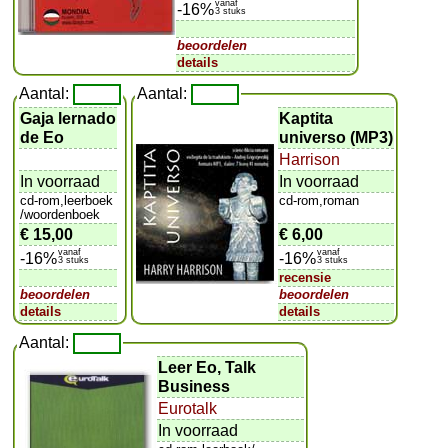
vanaf
-16%
3 stuks
beoordelen
details
Aantal:
Aantal:
Gaja lernado
Kaptita
de Eo
universo (MP3)
Harrison
In voorraad
In voorraad
cd-rom,leerboek
cd-rom,roman
/woordenboek
€ 15,00
€ 6,00
vanaf
vanaf
-16%
-16%
3 stuks
3 stuks
recensie
beoordelen
beoordelen
details
details
Aantal:
Leer Eo, Talk
Business
Eurotalk
In voorraad