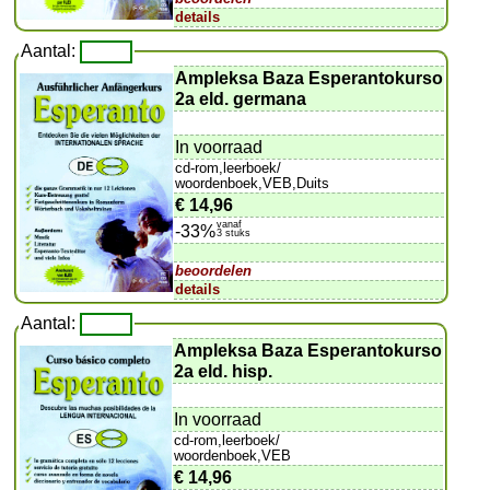
details
Aantal:
Ampleksa Baza Esperantokurso
2a eld. germana
In voorraad
cd-rom,leerboek/
woordenboek,VEB,Duits
€ 14,96
vanaf
-33%
3 stuks
beoordelen
details
Aantal:
Ampleksa Baza Esperantokurso
2a eld. hisp.
In voorraad
cd-rom,leerboek/
woordenboek,VEB
€ 14,96