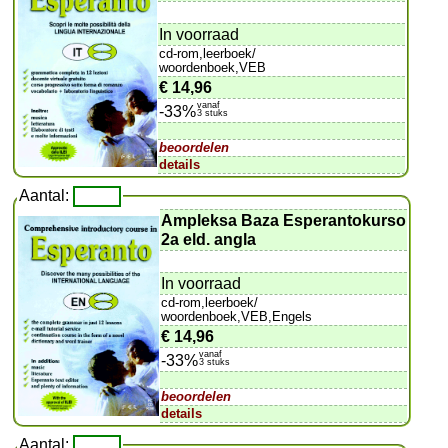
In voorraad
cd-rom,leerboek/
woordenboek,VEB
€ 14,96
vanaf
-33%
3 stuks
beoordelen
details
Aantal:
Ampleksa Baza Esperantokurso
2a eld. angla
In voorraad
cd-rom,leerboek/
woordenboek,VEB,Engels
€ 14,96
vanaf
-33%
3 stuks
beoordelen
details
Aantal: