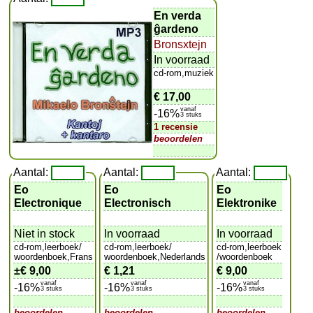
En verda
ĝardeno
Bronsxtejn
In voorraad
cd-rom,muziek
€ 17,00
vanaf
-16%
3 stuks
1 recensie
beoordelen
Aantal:
Aantal:
Aantal:
Eo
Eo
Eo
Electronique
Electronisch
Elektronike
Niet in stock
In voorraad
In voorraad
cd-rom,leerboek/
cd-rom,leerboek/
cd-rom,leerboek
woordenboek,Frans
woordenboek,Nederlands
/woordenboek
±
€ 9,00
€ 1,21
€ 9,00
vanaf
vanaf
vanaf
-16%
-16%
-16%
3 stuks
3 stuks
3 stuks
beoordelen
beoordelen
beoordelen