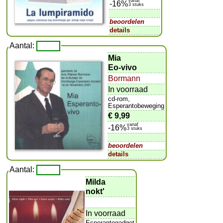
vanaf
-16%
3 stuks
beoordelen
details
Aantal:
Mia
Eo-vivo
Bormann
In voorraad
cd-rom,
Esperantobeweging
€ 9,99
vanaf
-16%
3 stuks
beoordelen
details
Aantal:
Milda
nokt'
In voorraad
Esperantogadget