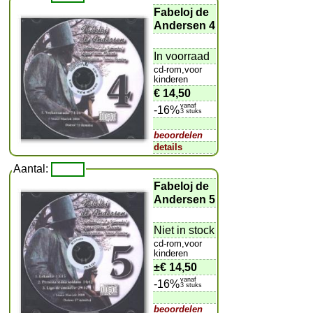
Fabeloj de
Andersen 4
In voorraad
cd-rom,voor
kinderen
€ 14,50
vanaf
-16%
3 stuks
beoordelen
details
Aantal:
Fabeloj de
Andersen 5
Niet in stock
cd-rom,voor
kinderen
±
€ 14,50
vanaf
-16%
3 stuks
beoordelen