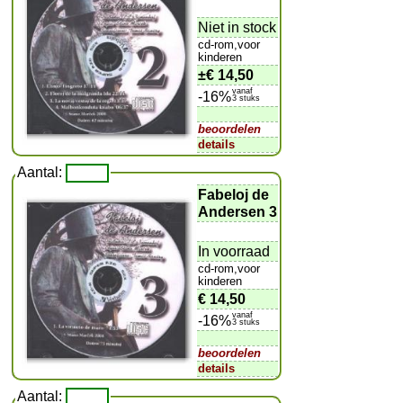
Niet in stock
cd-rom,voor
kinderen
±
€ 14,50
vanaf
-16%
3 stuks
beoordelen
details
Aantal:
Fabeloj de
Andersen 3
In voorraad
cd-rom,voor
kinderen
€ 14,50
vanaf
-16%
3 stuks
beoordelen
details
Aantal: