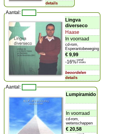
details
Aantal:
Lingva
diverseco
Haase
In voorraad
cd-rom,
Esperantobeweging
€ 9,99
vanaf
-16%
3 stuks
beoordelen
details
Aantal:
Lumpiramido
In voorraad
cd-rom,
wetenschappen
€ 20,58