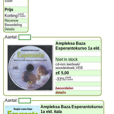
Soort
Prijs
vanaf
Korting
3 stuks
Recensie
Beoordeling
Details
Aantal:
Ampleksa Baza
Esperantokurso 1a eld.
Niet in stock
cd-rom,leerboek/
woordenboek,VEB
±
€ 5,00
vanaf
-33%
3 stuks
beoordelen
details
Aantal:
Ampleksa Baza Esperantokurso
1a eld. itala