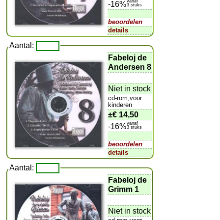
vanaf
-16%
3 stuks
beoordelen
details
Aantal:
Fabeloj de
Andersen 8
Niet in stock
cd-rom,voor
kinderen
±
€ 14,50
vanaf
-16%
3 stuks
beoordelen
details
Aantal:
Fabeloj de
Grimm 1
Niet in stock