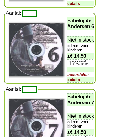
details
Aantal:
Fabeloj de
Andersen 6
Niet in stock
cd-rom,voor
kinderen
±
€ 14,50
vanaf
-16%
3 stuks
beoordelen
details
Aantal:
Fabeloj de
Andersen 7
Niet in stock
cd-rom,voor
kinderen
±
€ 14,50