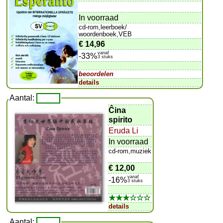
In voorraad
cd-rom,leerboek/
woordenboek,VEB
€ 14,96
vanaf
-33%
3 stuks
beoordelen
details
Aantal:
Ĉina
spirito
Eruda Li
In voorraad
cd-rom,muziek
€ 12,00
vanaf
-16%
3 stuks
★★★☆☆☆
details
Aantal: