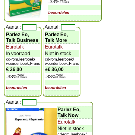
-33%
3 stuks
beoordelen
Aantal:
Aantal:
Parlez Eo,
Parlez Eo,
Talk Business
Talk More
Eurotalk
Eurotalk
In voorraad
Niet in stock
cd-rom,leerboek/
cd-rom,leerboek/
woordenboek,Frans
woordenboek,Frans
€ 36,00
±
€ 36,00
vanaf
vanaf
-33%
-33%
3 stuks
3 stuks
beoordelen
beoordelen
Aantal:
Parlez Eo,
Talk Now
Eurotalk
Niet in stock
cd-rom,leerboek/