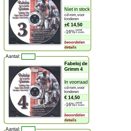
Niet in stock
cd-rom,voor
kinderen
±
€ 14,50
vanaf
-16%
3 stuks
beoordelen
details
Aantal:
Fabeloj de
Grimm 4
In voorraad
cd-rom,voor
kinderen
€ 14,50
vanaf
-16%
3 stuks
beoordelen
details
Aantal: