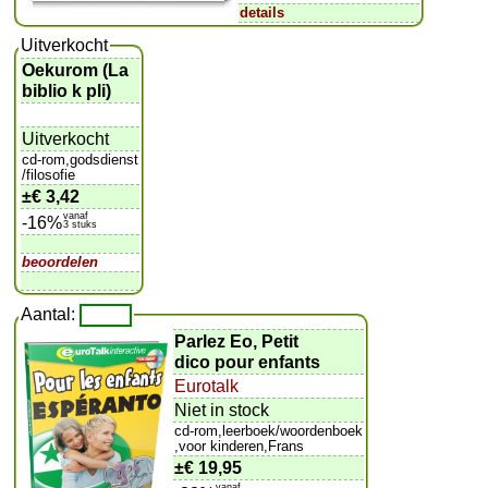
details
Uitverkocht
Oekurom (La
biblio k pli)
Uitverkocht
cd-rom,godsdienst
/filosofie
±
€ 3,42
vanaf
-16%
3 stuks
beoordelen
Aantal:
Parlez Eo, Petit
dico pour enfants
Eurotalk
Niet in stock
cd-rom,leerboek/woordenboek
,voor kinderen,Frans
±
€ 19,95
vanaf