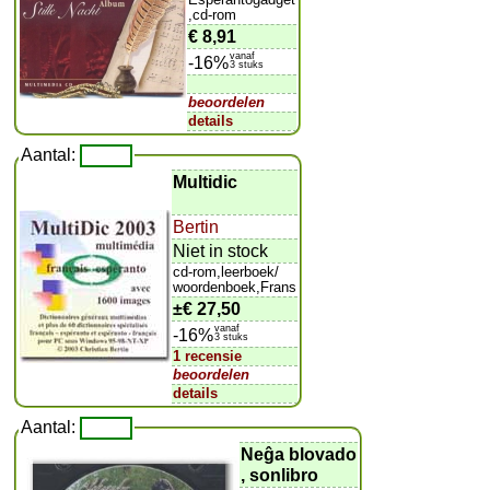
,cd-rom
€ 8,91
vanaf
-16%
3 stuks
beoordelen
details
Aantal:
Multidic
Bertin
Niet in stock
cd-rom,leerboek/
woordenboek,Frans
±
€ 27,50
vanaf
-16%
3 stuks
1 recensie
beoordelen
details
Aantal:
Neĝa blovado
, sonlibro