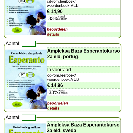
cd-rom,leerboek/
woordenboek,VEB
€ 14,96
vanaf
-33%
3 stuks
beoordelen
details
Aantal:
Ampleksa Baza Esperantokurso
2a eld. portug.
In voorraad
cd-rom,leerboek/
woordenboek,VEB
€ 14,96
vanaf
-33%
3 stuks
beoordelen
details
Aantal:
Ampleksa Baza Esperantokurso
2a eld. sveda