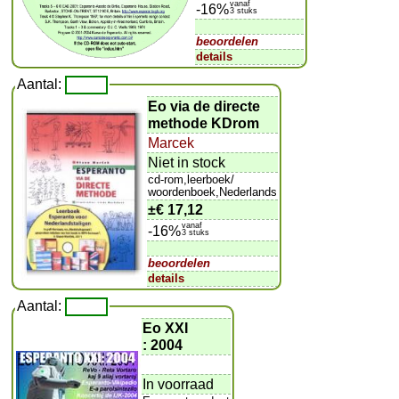
vanaf
-16%
3 stuks
beoordelen
details
Aantal:
Eo via de directe
methode KDrom
Marcek
Niet in stock
cd-rom,leerboek/
woordenboek,Nederlands
±
€ 17,12
vanaf
-16%
3 stuks
beoordelen
details
Aantal:
Eo XXI
: 2004
In voorraad