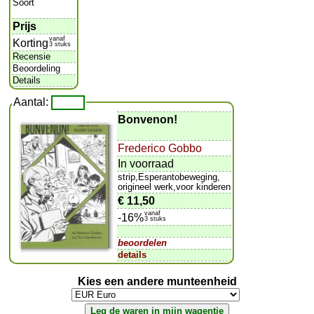
Soort
Prijs
vanaf
Korting
3 stuks
Recensie
Beoordeling
Details
Aantal:
Bonvenon!
Frederico Gobbo
In voorraad
strip,Esperantobeweging,
origineel werk,voor kinderen
€ 11,50
vanaf
-16%
3 stuks
beoordelen
details
Kies een andere munteenheid