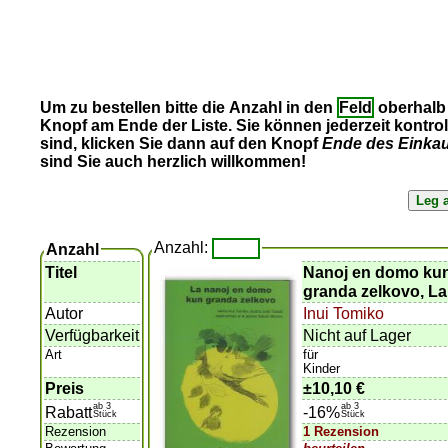
Um zu bestellen bitte die Anzahl in den
Feld
oberhalb 
Knopf am Ende der Liste. Sie können jederzeit kontro
sind, klicken Sie dann auf den Knopf
Ende des Einka
sind Sie auch herzlich willkommen!
Anzahl:
Anzahl
Titel
Nanoj en domo ku
granda zelkovo, La
Autor
Inui Tomiko
Verfügbarkeit
Nicht auf Lager
Art
für
Kinder
Preis
±
10,10 €
ab 3
ab 3
Rabatt
-16%
Stück
Stück
Rezension
1 Rezension