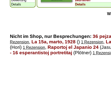
Bewertung
beurteilen
Details
Details
W
Nicht im Shop, nur Besprechungen:
36 pejz
,
La 15a, marto, 1928
()
,
L
Rezension
1 Rezension
(Hori)
,
Raportoj el Japanio 24
(Jas
1 Rezension
- 16 esperantistoj portretitaj
(Plötner)
1 Rezensi