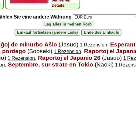
beurteilen
Details
ählen Sie eine andere Währung
aĝoj de minurbo Aŝio
(Jasuo)
,
Esperanto
1 Rezension
a pordego
(Sooseki)
,
Raportoj el Japani
1 Rezension
uo)
,
Raportoj el Japanio 26
(Jasuo)
1 Rezension
1 Rez
,
Septembre, sur strate en Tokio
(Naoki)
on
1 Rezens