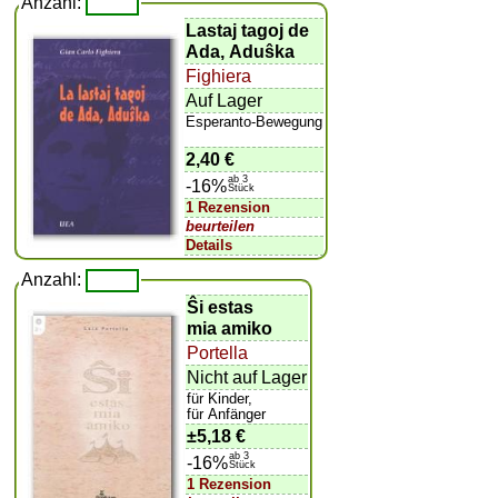
Anzahl:
Lastaj tagoj de
Ada, Aduŝka
Fighiera
Auf Lager
Esperanto-Bewegung
2,40 €
ab 3
-16%
Stück
1 Rezension
beurteilen
Details
Anzahl:
Ŝi estas
mia amiko
Portella
Nicht auf Lager
für Kinder,
für Anfänger
±
5,18 €
ab 3
-16%
Stück
1 Rezension