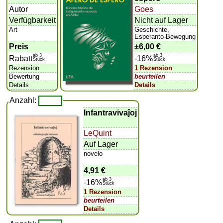
Autor
Goes
Verfügbarkeit
Nicht auf Lager
Art
Geschichte,
Esperanto-Bewegung
Preis
±
6,00 €
ab 3
ab 3
Rabatt
-16%
Stück
Stück
Rezension
1 Rezension
Bewertung
beurteilen
Details
Details
Anzahl:
Infantravivaĵoj
LeQuint
Auf Lager
novelo
4,91 €
ab 3
-16%
Stück
1 Rezension
beurteilen
Details