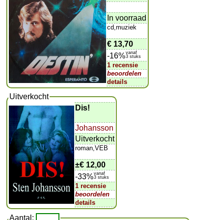
In voorraad
cd,muziek
€ 13,70
vanaf
-16%
3 stuks
1 recensie
beoordelen
details
Uitverkocht
Dis!
Johansson
Uitverkocht
roman,VEB
±
€ 12,00
vanaf
-33%
3 stuks
1 recensie
beoordelen
details
Aantal: