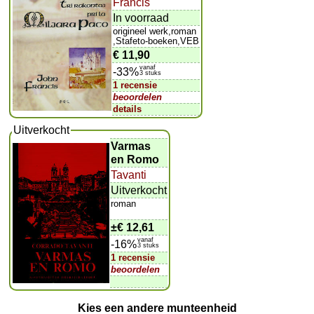
Francis
In voorraad
origineel werk,roman
,Stafeto-boeken,VEB
€ 11,90
vanaf
-33%
3 stuks
1 recensie
beoordelen
details
Uitverkocht
Varmas
en Romo
Tavanti
Uitverkocht
roman
±
€ 12,61
vanaf
-16%
3 stuks
1 recensie
beoordelen
Kies een andere munteenheid