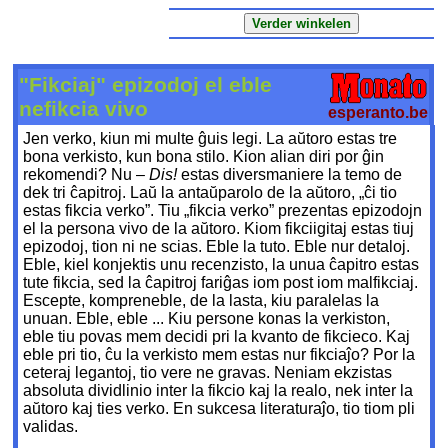
"Fikciaj" epizodoj el eble
nefikcia vivo
esperanto.be
Jen verko, kiun mi multe ĝuis legi. La aŭtoro estas tre
bona verkisto, kun bona stilo. Kion alian diri por ĝin
rekomendi? Nu –
Dis!
estas diversmaniere la temo de
dek tri ĉapitroj. Laŭ la antaŭparolo de la aŭtoro, „ĉi tio
estas fikcia verko”. Tiu „fikcia verko” prezentas epizodojn
el la persona vivo de la aŭtoro. Kiom fikciigitaj estas tiuj
epizodoj, tion ni ne scias. Eble la tuto. Eble nur detaloj.
Eble, kiel konjektis unu recenzisto, la unua ĉapitro estas
tute fikcia, sed la ĉapitroj fariĝas iom post iom malfikciaj.
Escepte, kompreneble, de la lasta, kiu paralelas la
unuan. Eble, eble ... Kiu persone konas la verkiston,
eble tiu povas mem decidi pri la kvanto de fikcieco. Kaj
eble pri tio, ĉu la verkisto mem estas nur fikciaĵo? Por la
ceteraj legantoj, tio vere ne gravas. Neniam ekzistas
absoluta dividlinio inter la fikcio kaj la realo, nek inter la
aŭtoro kaj ties verko. En sukcesa literaturaĵo, tio tiom pli
validas.