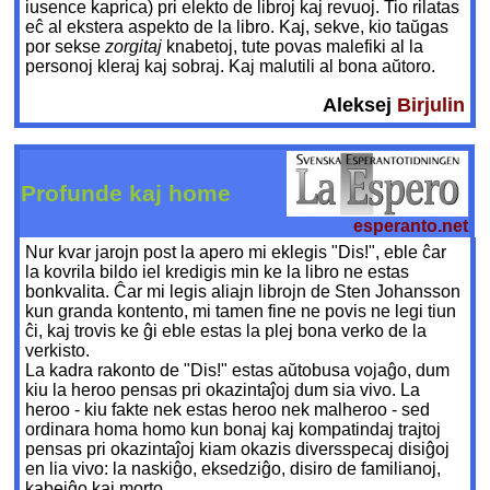
iusence kaprica) pri elekto de libroj kaj revuoj. Tio rilatas
eĉ al ekstera aspekto de la libro. Kaj, sekve, kio taŭgas
por sekse
zorgitaj
knabetoj, tute povas malefiki al la
personoj kleraj kaj sobraj. Kaj malutili al bona aŭtoro.
Aleksej
Birjulin
Profunde kaj home
esperanto.net
Nur kvar jarojn post la apero mi eklegis "Dis!", eble ĉar
la kovrila bildo iel kredigis min ke la libro ne estas
bonkvalita. Ĉar mi legis aliajn librojn de Sten Johansson
kun granda kontento, mi tamen fine ne povis ne legi tiun
ĉi, kaj trovis ke ĝi eble estas la plej bona verko de la
verkisto.
La kadra rakonto de "Dis!" estas aŭtobusa vojaĝo, dum
kiu la heroo pensas pri okazintaĵoj dum sia vivo. La
heroo - kiu fakte nek estas heroo nek malheroo - sed
ordinara homa homo kun bonaj kaj kompatindaj trajtoj
pensas pri okazintaĵoj kiam okazis diversspecaj disiĝoj
en lia vivo: la naskiĝo, eksedziĝo, disiro de familianoj,
kabeiĝo kaj morto.