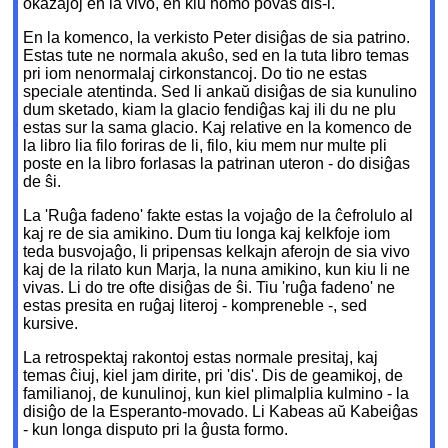
okazaĵoj en la vivo, en kiu homo povas dis-i.
En la komenco, la verkisto Peter disiĝas de sia patrino.
Estas tute ne normala akuŝo, sed en la tuta libro temas
pri iom nenormalaj cirkonstancoj. Do tio ne estas
speciale atentinda. Sed li ankaŭ disiĝas de sia kunulino
dum sketado, kiam la glacio fendiĝas kaj ili du ne plu
estas sur la sama glacio. Kaj relative en la komenco de
la libro lia filo foriras de li, filo, kiu mem nur multe pli
poste en la libro forlasas la patrinan uteron - do disiĝas
de ŝi.
La 'Ruĝa fadeno' fakte estas la vojaĝo de la ĉefrolulo al
kaj re de sia amikino. Dum tiu longa kaj kelkfoje iom
teda busvojaĝo, li pripensas kelkajn aferojn de sia vivo
kaj de la rilato kun Marja, la nuna amikino, kun kiu li ne
vivas. Li do tre ofte disiĝas de ŝi. Tiu 'ruĝa fadeno' ne
estas presita en ruĝaj literoj - kompreneble -, sed
kursive.
La retrospektaj rakontoj estas normale presitaj, kaj
temas ĉiuj, kiel jam dirite, pri 'dis'. Dis de geamikoj, de
familianoj, de kunulinoj, kun kiel plimalplia kulmino - la
disiĝo de la Esperanto-movado. Li Kabeas aŭ Kabeiĝas
- kun longa disputo pri la ĝusta formo.