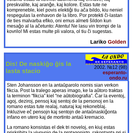
preskvalite, kaj aranĝe, kaj kolore. Estas tute ne
kompreneble, kiel povis elektiĝi tiu aĉa bildo, kiu neniel
respegulas la enhavon de la libro. Por protekti ĉi-lastan
de ties malvarba efiko, oni emus almeti ŝildon kun
mesaĝo al la aĉetunto: Atentu! Ne lasu vin trompi de la
kovrilo! Mi estas multe pli valora, ol tiu ĉi sugestas.
Lariko
Golden
Dis! De naskiĝo ĝis la
2002. №12 (98)
lasta stacio
esperanto-
ondo.ru
Sten Johansson en la antaŭparolo nomis sian verkon
fikcia. Post la tralego aperas imago, ke la aŭtoro traktas
la terminon “fikcia” kiel “ne aŭtobiografia”. Ĉar la eventoj,
agoj, deziroj, pensoj kaj sentoj de la personoj en la
romano estas tute realaj, naturaj kaj rekoneblaj.
Inkluzive eĉ pensojn kaj sentojn de antaŭnaskiĝonta
infano en utero kaj de mortinto antaŭ kremacio.
La romano konsistas el dek tri noveloj, en kiuj estas
priskribita la vivovojo de la protagonisto, rakontanta pri si