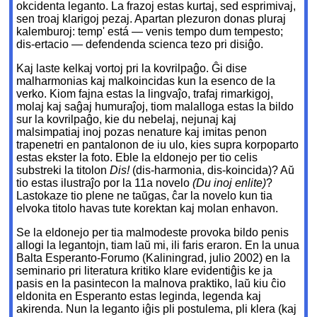
okcidenta leganto. La frazoj estas kurtaj, sed esprimivaj,
sen troaj klarigoj pezaj. Apartan plezuron donas pluraj
kalemburoj: temp' está — venis tempo dum tempesto;
dis-ertacio — defendenda scienca tezo pri disiĝo.
Kaj laste kelkaj vortoj pri la kovrilpaĝo. Ĝi dise
malharmonias kaj malkoincidas kun la esenco de la
verko. Kiom fajna estas la lingvaĵo, trafaj rimarkigoj,
molaj kaj saĝaj humuraĵoj, tiom malalloga estas la bildo
sur la kovrilpaĝo, kie du nebelaj, nejunaj kaj
malsimpatiaj inoj pozas nenature kaj imitas penon
trapenetri en pantalonon de iu ulo, kies supra korpoparto
estas ekster la foto. Eble la eldonejo per tio celis
substreki la titolon
Dis!
(dis-harmonia, dis-koincida)? Aŭ
tio estas ilustraĵo por la 11a novelo
(Du inoj enlite)
?
Lastokaze tio plene ne taŭgas, ĉar la novelo kun tia
elvoka titolo havas tute korektan kaj molan enhavon.
Se la eldonejo per tia malmodeste provoka bildo penis
allogi la legantojn, tiam laŭ mi, ili faris eraron. En la unua
Balta Esperanto-Forumo (Kaliningrad, julio 2002) en la
seminario pri literatura kritiko klare evidentiĝis ke ja
pasis en la pasintecon la malnova praktiko, laŭ kiu ĉio
eldonita en Esperanto estas leginda, legenda kaj
akirenda. Nun la leganto iĝis pli postulema, pli klera (kaj