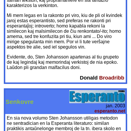
saman tekston, kaj propramaniere en sia fantazio
karakterizos la verkinton.
Mi mem legas en la rakonto pri viro, kiu de pli ol kvindek
jaroj estas esperantisto, sed preferas ne rakonti pri
esperantaĵoj; introverto; homo kapabla rekoni la
similecon kaj malsimilecon de ĉiu renkontato/-ito; homo
amema, sed tre konfuzita pri tiu, kiun ami ... Do viro
mirige spegulanta min mem. Por vi li tute verŝajne
aspektos tre alie, sed iel spegulos vin.
Evidente, do, Sten Johansson apartenas al tiu grupeto
de kaj legindaj kaj memorindaj verkistoj de nia epoko.
Laŭdon pli grandan malfacilus doni.
Donald
Broadribb
Senkovre
jan. 2003
esperanto.net
En sia nova volumo Sten Johansson utiligas metodon
ne sentradician en la Esperanta literaturo: similan
praktikis antaŭnelonge membroj de la tn. ibera skolo en