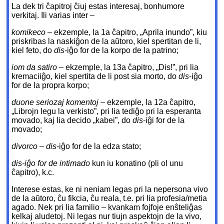
La dek tri ĉapitroj ĉiuj estas interesaj, bonhumore
verkitaj. Ili varias inter –
komikeco
– ekzemple, la 1a ĉapitro, „Aprila inundo”, kiu
priskribas la naskiĝon de la aŭtoro, kiel spertitan de li,
kiel feto, do
dis
-iĝo for de la korpo de la patrino;
iom da satiro
– ekzemple, la 13a ĉapitro, „Dis!”, pri lia
kremaciiĝo, kiel spertita de li post sia morto, do
dis
-iĝo
for de la propra korpo;
duone seriozaj komentoj
– ekzemple, la 12a ĉapitro,
„Librojn legu la verkisto”, pri lia tediĝo pri la esperanta
movado, kaj lia decido „kabei”, do
dis
-iĝi for de la
movado;
divorco
–
dis
-iĝo for de la edza stato;
dis-iĝo for de intimado
kun iu konatino (pli ol unu
ĉapitro), k.c.
Interese estas, ke ni neniam legas pri la nepersona vivo
de la aŭtoro, ĉu fikcia, ĉu reala, t.e. pri lia profesia/metia
agado. Nek pri lia familio – kvankam fojfoje enŝteliĝas
kelkaj aludetoj. Ni legas nur tiujn aspektojn de la vivo,