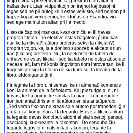
kiujn li volas prezenti al ni, kaj preskaŭ ĉion alian li
kaŝas de ni. Liajn vidpunktojn pri trajnoj kaj busoj ni
legas sed ne pri aŭtoj; ke li estas verkisto, sed nenion pri
liaj verkoj aŭ verkotemoj; ke li loĝas en Skandinavio –
sed ege malmulton alian pri lia medio.
Listo de ĉapitroj mankas, kvankam ĉiu el ili havas
propran titolon. Tio efektive estas bagatelo; ĝi indikas
nur, ke la (fikcia?) aŭtoro preferas sekvi la (fikcian?)
propran vojon, kaj la eldonisto supozeble akceptis tiun
lian (fikcian) preferon. Nu, la neekzisto de tabelo de
enhavo ne estas fikcia – sed tia tabelo ne estas absolute
necesa; eĉ, iam mi konis lingviston tiom introvertan, ke li
forgesis presigi la titolon de sia libro sur la kovrilo de la
libro, eldonigante ĝin!
Finleginte la libron, ni sentas, ke ni almenaŭ komencis
koni la animon de la ĉefrolanto. Kaj plezurige al ni, ni
trovas, ke lia animo tre similas la nian – kompreneble,
tion jam antaŭdiris al ni la aŭtoro en sia antaŭparolo:
„Sed veran fikcion ne kreas sole aŭtoro por transdoni ĝin
pretan kaj kompletan al la leganto. En vera fikcio ankaŭ
la leganto devas kontribui, aldoni el siaj spertoj, pensoj,
asociadoj, kunkreante la rakonton”. Do sendube ĉiu
leganto legos iom malsimilan rakonton, legante la