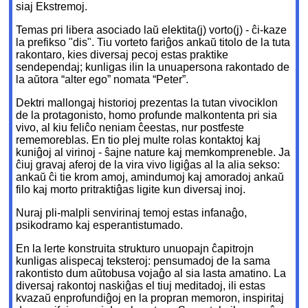
siaj Ekstremoj.
Temas pri libera asociado laŭ elektita(j) vorto(j) - ĉi-kaze
la prefikso "dis". Tiu vorteto fariĝos ankaŭ titolo de la tuta
rakontaro, kies diversaj pecoj estas praktike
sendependaj; kunligas ilin la unuapersona rakontado de
la aŭtora “alter ego” nomata “Peter”.
Dektri mallongaj historioj prezentas la tutan vivociklon
de la protagonisto, homo profunde malkontenta pri sia
vivo, al kiu feliĉo neniam ĉeestas, nur postfeste
rememoreblas. En tio plej multe rolas kontaktoj kaj
kuniĝoj al virinoj - ŝajne nature kaj memkompreneble. Ja
ĉiuj gravaj aferoj de la vira vivo ligiĝas al la alia sekso:
ankaŭ ĉi tie krom amoj, amindumoj kaj amoradoj ankaŭ
filo kaj morto pritraktiĝas ligite kun diversaj inoj.
Nuraj pli-malpli senvirinaj temoj estas infanaĝo,
psikodramo kaj esperantistumado.
En la lerte konstruita strukturo unuopajn ĉapitrojn
kunligas alispecaj teksteroj: pensumadoj de la sama
rakontisto dum aŭtobusa vojaĝo al sia lasta amatino. La
diversaj rakontoj naskiĝas el tiuj meditadoj, ili estas
kvazaŭ enprofundiĝoj en la propran memoron, inspiritaj