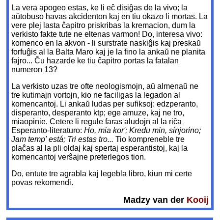
La vera apogeo estas, ke li eĉ disiĝas de la vivo; la
aŭtobuso havas akcidenton kaj en tiu okazo li mortas. La
vere plej lasta ĉapitro priskribas la kremacion, dum la
verkisto fakte tute ne eltenas varmon! Do, interesa vivo:
komenco en la akvon - li surstrate naskiĝis kaj preskaŭ
forfuĝis al la Balta Maro kaj je la fino la ankaŭ ne planita
fajro... Ĉu hazarde ke tiu ĉapitro portas la fatalan
numeron 13?
La verkisto uzas tre ofte neologismojn, aŭ almenaŭ ne
tre kutimajn vortojn, kio ne faciligas la legadon al
komencantoj. Li ankaŭ ludas per sufiksoj: edzperanto,
disperanto, desperanto ktp; ege amuze, kaj ne tro,
miaopinie. Cetere li regule faras aludojn al la riĉa
Esperanto-literaturo:
Ho, mia kor'; Kredu min, sinjorino;
Jam temp' está; Tri estas tro...
Tio kompreneble tre
plaĉas al la pli oldaj kaj spertaj esperantistoj, kaj la
komencantoj verŝajne preterlegos tion.
Do, entute tre agrabla kaj legebla libro, kiun mi certe
povas rekomendi.
Madzy van der
Kooij