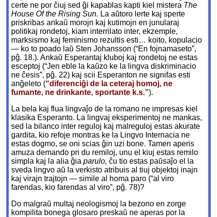
certe ne por ĉiuj sed ĝi kapablas kapti kiel mistera
The
House Of the Rising Sun.
La aŭtoro lerte kaj sperte
priskribas ankaŭ morojn kaj kutimojn en junularaj
politikaj rondetoj, kiam interrilato inter, ekzemple,
marksismo kaj feminismo rezultis esti… koito, kopulacio
— ko to poado laŭ Sten Johansson (“En fojnamaseto”,
pĝ. 18.). Ankaŭ Esperantaj kluboj kaj rondetoj ne estas
esceptoj (“Jen eble la kaŭzo ke la lingva diskriminacio
ne ĉesis”, pĝ. 22) kaj scii Esperanton ne signifas esti
anĝeleto (
“diferenciĝi de la ceteraj homoj, ne
fumante, ne drinkante, sportante k.s.”
).
La bela kaj flua lingvaĵo de la romano ne impresas kiel
klasika Esperanto. La lingvaj eksperimentoj ne mankas,
sed la bilanco inter reguloj kaj malreguloj estas akurate
gardita, kio refoje montras ke la Lingvo Internacia ne
estas dogmo, se oni scias ĝin uzi bone. Tamen aperis
amuza demando pri du remiloj, unu el kiuj estas remilo
simpla kaj la alia ĝia
parulo,
ĉu tio estas paŭsaĵo el la
sveda lingvo aŭ la verkisto atribuis al tiuj objektoj inajn
kaj virajn trajtojn — simile al homa paro (“al viro
farendas, kio farendas al viro”, pĝ. 78)?
Do malgraŭ multaj neologismoj la bezono en zorge
kompilita bonega glosaro preskaŭ ne aperas por la