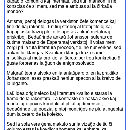
kapablo komuniki kaj interrilati, sed tiun mankon ili ne
konscias ĉe si mem, sed male atribuas al la ĉirkaŭa
mondo?
Artismaj penoj delogas la verkiston ĉefe komence kaj
fine de liaj rakontoj. En tiuj streboj al trafaj titoloj kaj
frapaj lastaj frazoj plej ofte aperas ankaŭ metaforaj
priskriboj. Bedaŭrinde ankaŭ Johansson suferas de
kutima malsano de Esperantaj verkistoj: li volas mem
zorgi pri la tuta literatura procedo, t.e. ne nur verkas, sed
ankaŭ tuj klarigas. Kvankam klariga frazo same
misefikas al metaforo kiel al ŝerco: per troa konkretigo ĝi
ĝuste forprenas la ĝuon de enigmosolvado.
Malgraŭ teoria alvoko en la antaŭparolo, en la praktiko
Johansson lasas preskaŭ neniun spacon al la kreivo de
la leganto.
Laŭ idea originaleco kaj literatura kvalito elstaras la
framo de la rakontaro. La kontrasto de naska akvo kaj
morta fajro povus konduki al pli altaj dimensioj;
bedaŭrinde tiuj poeziaj pintoj montriĝos ne plu atingeblaj
dum la cetero de la kolekto.
Sed la sola vere ĝena makulo sur la vizaĝo de tiu ĉi
volumo estas la kovrilo: abomena kaj enhave, kaj