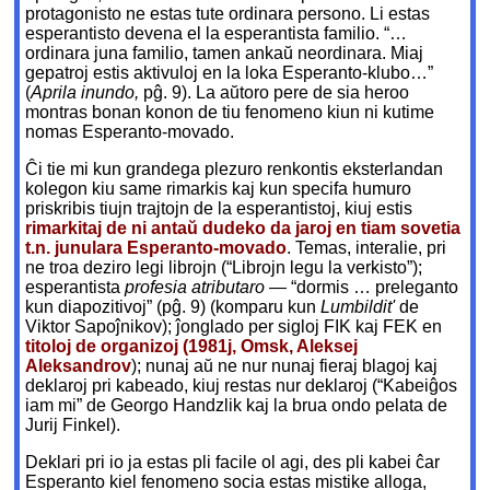
protagonisto ne estas tute ordinara persono. Li estas
esperantisto devena el la esperantista familio. “…
ordinara juna familio, tamen ankaŭ neordinara. Miaj
gepatroj estis aktivuloj en la loka Esperanto-klubo…”
(
Aprila inundo,
pĝ. 9). La aŭtoro pere de sia heroo
montras bonan konon de tiu fenomeno kiun ni kutime
nomas Esperanto-movado.
Ĉi tie mi kun grandega plezuro renkontis eksterlandan
kolegon kiu same rimarkis kaj kun specifa humuro
priskribis tiujn trajtojn de la esperantistoj, kiuj estis
rimarkitaj de ni antaŭ dudeko da jaroj en tiam sovetia
t.n. junulara Esperanto-movado
. Temas, interalie, pri
ne troa deziro legi librojn (“Librojn legu la verkisto”);
esperantista
profesia atributaro
— “dormis … preleganto
kun diapozitivoj” (pĝ. 9) (komparu kun
Lumbildit'
de
Viktor Sapoĵnikov); ĵonglado per sigloj FIK kaj FEK en
titoloj de organizoj (1981j, Omsk, Aleksej
Aleksandrov
); nunaj aŭ ne nur nunaj fieraj blagoj kaj
deklaroj pri kabeado, kiuj restas nur deklaroj (“Kabeiĝos
iam mi” de Georgo Handzlik kaj la brua ondo pelata de
Jurij Finkel).
Deklari pri io ja estas pli facile ol agi, des pli kabei ĉar
Esperanto kiel fenomeno socia estas mistike alloga,