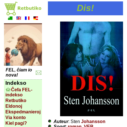
Dis!
FEL, ĉiam io
nova!
Indekso
Ĉefa FEL-
indekso
Retbutiko
Eldonoj
Ekspedmanieroj
Via konto
Auteur
: Sten
Johansson
Kiel pagi?
Soort
:
roman
,
VEB