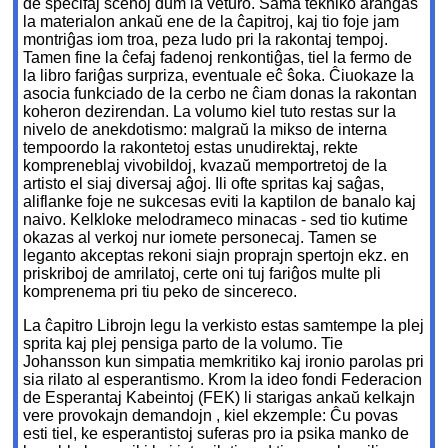
de specifaj scenoj dum la veturo. Sama tekniko aranĝas
la materialon ankaŭ ene de la ĉapitroj, kaj tio foje jam
montriĝas iom troa, peza ludo pri la rakontaj tempoj.
Tamen fine la ĉefaj fadenoj renkontiĝas, tiel la fermo de
la libro fariĝas surpriza, eventuale eĉ ŝoka. Ĉiuokaze la
asocia funkciado de la cerbo ne ĉiam donas la rakontan
koheron dezirendan. La volumo kiel tuto restas sur la
nivelo de anekdotismo: malgraŭ la mikso de interna
tempoordo la rakontetoj estas unudirektaj, rekte
kompreneblaj vivobildoj, kvazaŭ memportretoj de la
artisto el siaj diversaj aĝoj. Ili ofte spritas kaj saĝas,
aliflanke foje ne sukcesas eviti la kaptilon de banalo kaj
naivo. Kelkloke melodrameco minacas - sed tio kutime
okazas al verkoj nur iomete personecaj. Tamen se
leganto akceptas rekoni siajn proprajn spertojn ekz. en
priskriboj de amrilatoj, certe oni tuj fariĝos multe pli
komprenema pri tiu peko de sincereco.
La ĉapitro Librojn legu la verkisto estas samtempe la plej
sprita kaj plej pensiga parto de la volumo. Tie
Johansson kun simpatia memkritiko kaj ironio parolas pri
sia rilato al esperantismo. Krom la ideo fondi Federacion
de Esperantaj Kabeintoj (FEK) li starigas ankaŭ kelkajn
vere provokajn demandojn , kiel ekzemple: Ĉu povas
esti tiel, ke esperantistoj suferas pro ia psika manko de