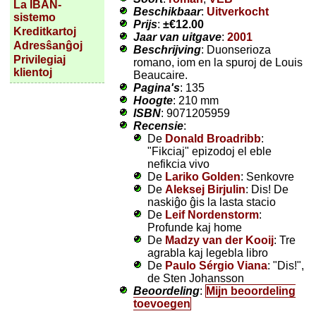
La IBAN-
Beschikbaar
:
Uitverkocht
sistemo
Prijs
:
±
€12.00
Kreditkartoj
Jaar van uitgave
:
2001
Adresŝanĝoj
Beschrijving
: Duonserioza
Privilegiaj
romano, iom en la spuroj de Louis
klientoj
Beaucaire.
Pagina's
: 135
Hoogte
: 210 mm
ISBN
: 9071205959
Recensie
:
De
Donald Broadribb
:
"Fikciaj" epizodoj el eble
nefikcia vivo
De
Lariko Golden
: Senkovre
De
Aleksej Birjulin
: Dis! De
naskiĝo ĝis la lasta stacio
De
Leif Nordenstorm
:
Profunde kaj home
De
Madzy van der Kooij
: Tre
agrabla kaj legebla libro
De
Paulo Sérgio Viana
: "Dis!",
de Sten Johansson
Beoordeling
:
Mijn beoordeling
toevoegen