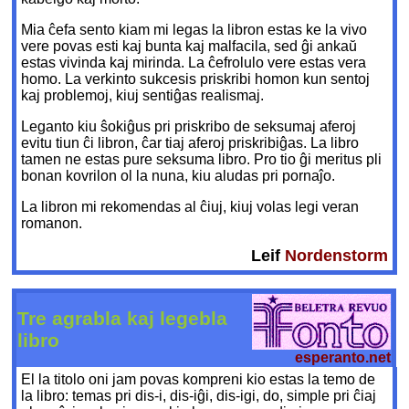
Mia ĉefa sento kiam mi legas la libron estas ke la vivo
vere povas esti kaj bunta kaj malfacila, sed ĝi ankaŭ
estas vivinda kaj mirinda. La ĉefrolulo vere estas vera
homo. La verkinto sukcesis priskribi homon kun sentoj
kaj problemoj, kiuj sentiĝas realismaj.
Leganto kiu ŝokiĝus pri priskribo de seksumaj aferoj
evitu tiun ĉi libron, ĉar tiaj aferoj priskribiĝas. La libro
tamen ne estas pure seksuma libro. Pro tio ĝi meritus pli
bonan kovrilon ol la nuna, kiu aludas pri pornaĵo.
La libron mi rekomendas al ĉiuj, kiuj volas legi veran
romanon.
Leif
Nordenstorm
Tre agrabla kaj legebla
libro
esperanto.net
El la titolo oni jam povas kompreni kio estas la temo de
la libro: temas pri dis-i, dis-iĝi, dis-igi, do, simple pri ĉiaj