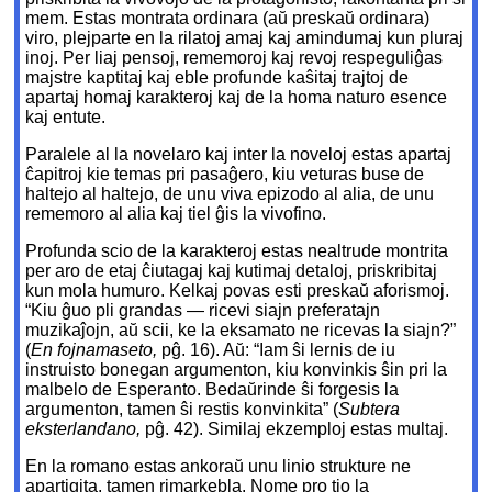
mem. Estas montrata ordinara (aŭ preskaŭ ordinara)
viro, plejparte en la rilatoj amaj kaj amindumaj kun pluraj
inoj. Per liaj pensoj, rememoroj kaj revoj respeguliĝas
majstre kaptitaj kaj eble profunde kaŝitaj trajtoj de
apartaj homaj karakteroj kaj de la homa naturo esence
kaj entute.
Paralele al la novelaro kaj inter la noveloj estas apartaj
ĉapitroj kie temas pri pasaĝero, kiu veturas buse de
haltejo al haltejo, de unu viva epizodo al alia, de unu
rememoro al alia kaj tiel ĝis la vivofino.
Profunda scio de la karakteroj estas nealtrude montrita
per aro de etaj ĉiutagaj kaj kutimaj detaloj, priskribitaj
kun mola humuro. Kelkaj povas esti preskaŭ aforismoj.
“Kiu ĝuo pli grandas — ricevi siajn preferatajn
muzikaĵojn, aŭ scii, ke la eksamato ne ricevas la siajn?”
(
En fojnamaseto,
pĝ. 16). Aŭ: “Iam ŝi lernis de iu
instruisto bonegan argumenton, kiu konvinkis ŝin pri la
malbelo de Esperanto. Bedaŭrinde ŝi forgesis la
argumenton, tamen ŝi restis konvinkita” (
Subtera
eksterlandano,
pĝ. 42). Similaj ekzemploj estas multaj.
En la romano estas ankoraŭ unu linio strukture ne
apartigita, tamen rimarkebla. Nome pro tio la