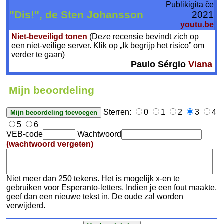
Publikigita ĉe
"Dis!", de Sten Johansson
2021
youtu.be
Niet-beveiligd tonen
(Deze recensie bevindt zich op
een niet-veilige server. Klik op „Ik begrijp het risico” om
verder te gaan)
Paulo Sérgio
Viana
Mijn beoordeling
Sterren:
0
1
2
3
4
5
6
VEB-code
Wachtwoord
(wachtwoord vergeten)
Niet meer dan 250 tekens. Het is mogelijk x-en te
gebruiken voor Esperanto-letters. Indien je een fout maakte,
geef dan een nieuwe tekst in. De oude zal worden
verwijderd.