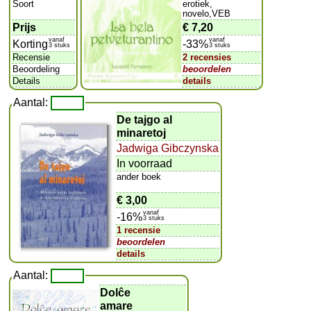
Soort
erotiek,
novelo,VEB
Prijs
€ 7,20
vanaf
vanaf
Korting
-33%
3 stuks
3 stuks
Recensie
2 recensies
Beoordeling
beoordelen
Details
details
Aantal:
De tajgo al
minaretoj
Jadwiga Gibczynska
In voorraad
ander boek
€ 3,00
vanaf
-16%
3 stuks
1 recensie
beoordelen
details
Aantal:
Dolĉe
amare