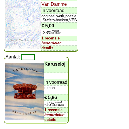
Van Damme
In voorraad
origineel werk,poëzie
,Stafeto-boeken,VEB
€ 5,00
vanaf
-33%
3 stuks
1 recensie
beoordelen
details
Aantal:
Karuseloj
In voorraad
roman
€ 5,86
vanaf
-16%
3 stuks
1 recensie
beoordelen
details