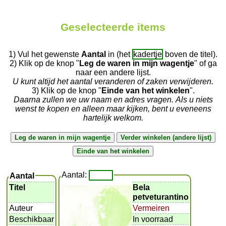
Geselecteerde items
1) Vul het gewenste
Aantal
in (het
kadertje
boven de titel).
2) Klik op de knop "
Leg de waren in mijn wagentje
" of ga
naar een andere lijst.
U kunt altijd het aantal veranderen of zaken verwijderen.
3) Klik op de knop "
Einde van het winkelen
".
Daarna zullen we uw naam en adres vragen. Als u niets
wenst te kopen en alleen maar kijken, bent u eveneens
hartelijk welkom.
Aantal:
Aantal
Titel
Bela
petveturantino
Auteur
Vermeiren
Beschikbaar
In voorraad