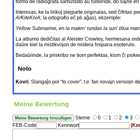
formo de radiografa samizdato aŭ rulbende, do ŝajne en l
Interesas, ke la lirikoj plejparte originalas, sed ĉifrita
ArKiteKniA
; la ortografio eĉ pli aĝas), ekzemple:
Yellow Submarine, en la maten' rundas la sun' blua maro
La albumo dediĉitas al Aleister Crowley, hermesana or
daŭre kiel la mistikvojon de mistera hispana esoterulo.
Bedaŭrinde, la priskribo ne tiom perfektas, kiom ĉi psik
Noto
Kovri
. Slangaĵo por “to cover”, t.e. fari novajn versiojn 
Meine Bewertung
Sterne
0
1
2
3
FEB-Code
Kennwort
(Ke