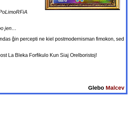
PoLimoRFiA
ipo jen…
endas ĝin percepti ne kiel postmodernisman fimokon, sed
ost La Bleka Forfikulo Kun Siaj Orelboristoj!
Glebo
Malcev