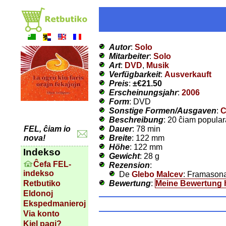
Autor
:
Solo
Mitarbeiter
:
Solo
Art
:
DVD
,
Musik
Verfügbarkeit
:
Ausverkauft
Preis
:
±
€21.50
Erscheinungsjahr
:
2006
Form
: DVD
Sonstige Formen/Ausgaven
:
Beschreibung
: 20 ĉiam popular
Dauer
: 78 min
FEL, ĉiam io
Breite
: 122 mm
nova!
Höhe
: 122 mm
Indekso
Gewicht
: 28 g
Ĉefa FEL-
Rezension
:
indekso
De
Glebo Malcev
: Framason
Bewertung
:
Meine Bewertung 
Retbutiko
Eldonoj
Ekspedmanieroj
Via konto
Kiel pagi?