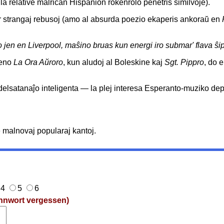
a relative malriĉan Hispanion rokenrolo penetris similvoje).
s per strangaj rebusoj (amo al absurda poezio ekaperis ankoraŭ en
 jen en Liverpool, maŝino bruas kun energi iro submar' flava ŝ
deno
La Ora Aŭroro
, kun aludoj al Boleskine kaj
Sgt. Pippro
, do 
edelsatanaĵo inteligenta — la plej interesa Esperanto-muziko dep
de malnovaj popularaj kantoj.
4
5
6
nnwort vergessen)