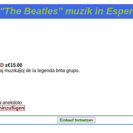
"The Beatles" muzik in Espe
CD
±
€15.00
aj muzikaĵoj de la legenda brita grupo.
a anekdoto
hinzufügen