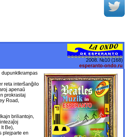
2008. №10 (168)
esperanto-ondo.ru
toj dupunktkrampas
r reta interŝanĝilo
jaroj apenaŭ
n prokrastaj
bey Road,
ajn briliantojn,
intezaĵoj
 It Be),
s plejparte en