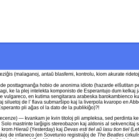
eziĝis (malaganoj, antaŭ blasfemi, kontrolu, kiom akurate ride
ton de posttagmanĝa hobio de anonima idioto (hazarde elŝutitan pe
agi, ke la plej intelekta komponisto de Esperantujo dum kelkaj 
 de vulgareco, en kutima sengitarara arabeska barokambienco ku
aj siluetoj de l' flava submarŝipo kaj la liverpola kvaropo en Ab
 Esperanto pli aĝas ol la dato de la publikiĝo)?!
ecenze) — kvankam je kvin titoloj pli ampleksa, sed perdinta kelk
Solo mastrinte larĝigis stereobazon kaj aldonis al sekvencitaj s
n, krom
Hieraŭ
(Yesterday) kaj
Devas esti tiel aŭ lasu tion tiel
(Let
koj de infaneco (en Sovetunio registraĵoj de
The Beatles
cirkuli