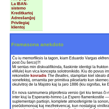
La IBAN-
sistemo
Kreditkartoj
Adresŝanĝoj
Privilegiaj
klientoj
Framasona anekdoto
Ĉu iu memorfiksis la tagon, kiam Eduardo Vargas ekfren
post ĉiu ŝerco)?!
Mi sentas min diskvalifikinda, fiaskinte identigi la fruk
eMule) kun vica koncepta solotronikido. Kiu do povus im
rekoneble
kovradis
The Beatles
, stampitan kiel idealo
sonefektoj, ornamita per primitiva pikselarto kun skemec
okulvitroj de la Majstro kaj la jaro 1886 (kiu signifas, ke
En nova samnumera pliprofesia versio (pri kiu temas ĉi-r
inter kiuj la Esperanto-himno
La Espero
flamenkostile — 
suplementajn partiojn, komplete atmosferiginte la sono
pseŭdomonoaj kaj mezfrekvencaj, kun nostalgiaj vinilkra