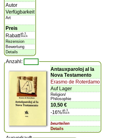
Autor
Verfügbarkeit
Art
Preis
ab 3
Rabatt
Stück
Rezension
Bewertung
Details
Anzahl:
Antauxparoloj al la
Nova Testamento
Erasmo de Roterdamo
Auf Lager
Religion/
Philosophie
10,50 €
ab 3
-16%
Stück
beurteilen
Details
Ausverkauft