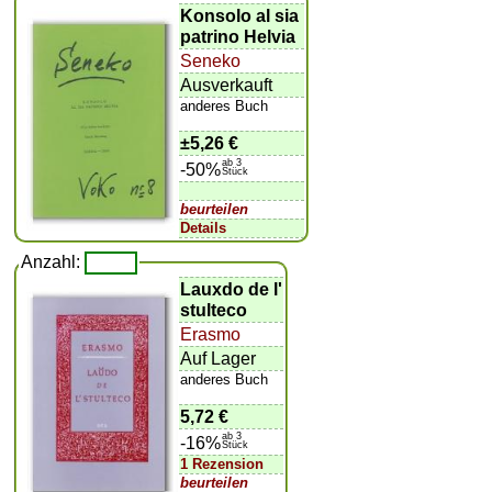
Konsolo al sia
patrino Helvia
Seneko
Ausverkauft
anderes Buch
±
5,26 €
ab 3
-50%
Stück
beurteilen
Details
Anzahl:
Lauxdo de l'
stulteco
Erasmo
Auf Lager
anderes Buch
5,72 €
ab 3
-16%
Stück
1 Rezension
beurteilen