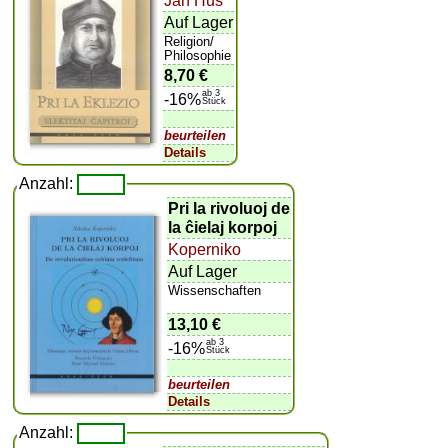
Jan Hus
Auf Lager
Religion/
Philosophie
8,70 €
ab 3
-16%
Stück
beurteilen
Details
Anzahl:
Pri la rivoluoj de
la ĉielaj korpoj
Koperniko
Auf Lager
Wissenschaften
13,10 €
ab 3
-16%
Stück
beurteilen
Details
Anzahl: