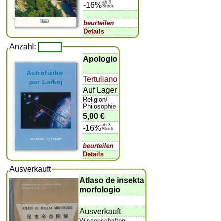
ab 3
-16%
Stück
beurteilen
Details
Anzahl:
Apologio
Tertuliano
Auf Lager
Religion/
Philosophie
5,00 €
ab 3
-16%
Stück
beurteilen
Details
Ausverkauft
Atlaso de insekta
morfologio
Ausverkauft
Wissenschaften