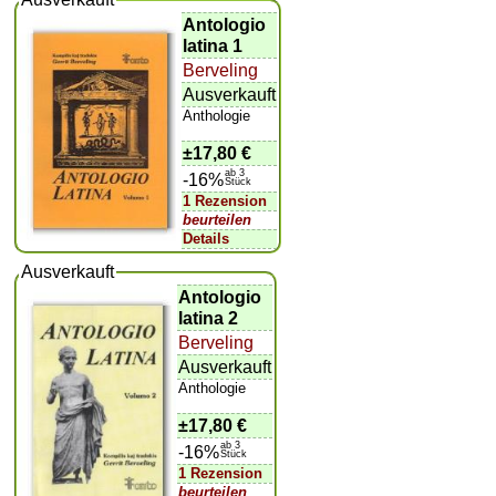
Antologio
latina 1
Berveling
Ausverkauft
Anthologie
±
17,80 €
ab 3
-16%
Stück
1 Rezension
beurteilen
Details
Ausverkauft
Antologio
latina 2
Berveling
Ausverkauft
Anthologie
±
17,80 €
ab 3
-16%
Stück
1 Rezension
beurteilen