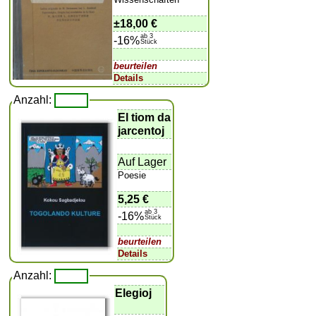
±
18,00 €
ab 3
-16%
Stück
beurteilen
Details
Anzahl:
El tiom da
jarcentoj
Auf Lager
Poesie
5,25 €
ab 3
-16%
Stück
beurteilen
Details
Anzahl:
Elegioj