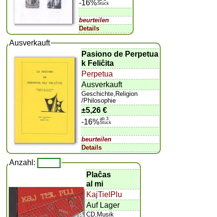
-16%
Stück
beurteilen
Details
Ausverkauft
Pasiono de Perpetua
k Feliĉita
Perpetua
Ausverkauft
Geschichte,Religion
/Philosophie
±
5,26 €
ab 3
-16%
Stück
beurteilen
Details
Anzahl:
Plaĉas
al mi
KajTielPlu
Auf Lager
CD,Musik