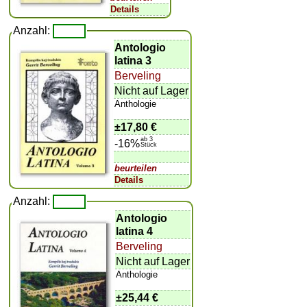
Details
Anzahl:
Antologio
latina 3
Berveling
Nicht auf Lager
Anthologie
±
17,80 €
ab 3
-16%
Stück
beurteilen
Details
Anzahl:
Antologio
latina 4
Berveling
Nicht auf Lager
Anthologie
±
25,44 €