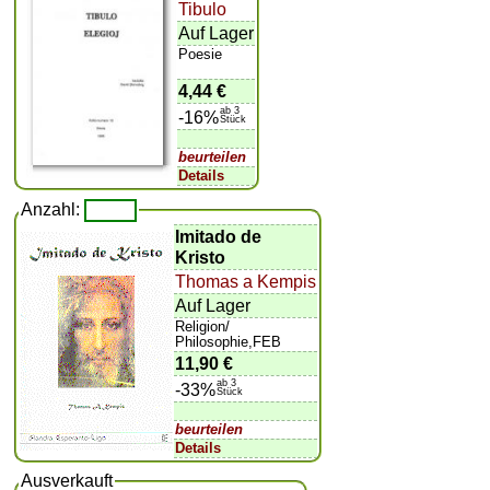
Tibulo
Auf Lager
Poesie
4,44 €
ab 3
-16%
Stück
beurteilen
Details
Anzahl:
Imitado de
Kristo
Thomas a Kempis
Auf Lager
Religion/
Philosophie,FEB
11,90 €
ab 3
-33%
Stück
beurteilen
Details
Ausverkauft