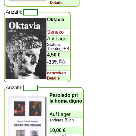
Details
Anzahl:
Oktavia
Seneko
Auf Lager
Stafeto,
Theater,FEB
4,50 €
ab 3
-33%
Stück
beurteilen
Details
Anzahl:
Parolado pri
la homa digno
Auf Lager
anderes Buch
10,00 €
ab 3