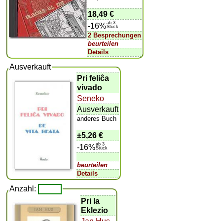
18,49 €
ab 3
-16%
Stück
2 Besprechungen
beurteilen
Details
Ausverkauft
Pri feliĉa
vivado
Seneko
Ausverkauft
anderes Buch
±
5,26 €
ab 3
-16%
Stück
beurteilen
Details
Anzahl:
Pri la
Eklezio