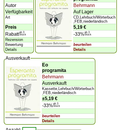
Autor
Behrmann
Verfügbarkeit
Auf Lager
Art
CD,Lehrbuch/Wörterbuch
,FEB,niederländisch
Preis
5,19 €
ab 3
ab 3
Rabatt
-33%
Stück
Stück
Rezension
Bewertung
beurteilen
Details
Details
Ausverkauft
Eo
programita
Behrmann
Ausverkauft
Kassette,Lehrbuch/Wörterbuch
,FEB,niederländisch
±
5,19 €
ab 3
-33%
Stück
beurteilen
Details
Anzahl: