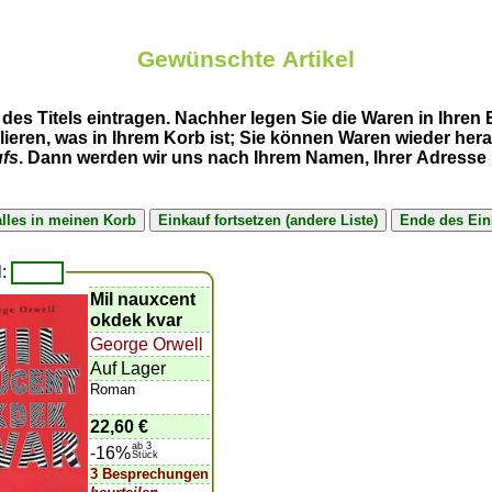
Gewünschte Artikel
des Titels eintragen. Nachher legen Sie die Waren in Ihren
llieren, was in Ihrem Korb ist; Sie können Waren wieder h
ufs
. Dann werden wir uns nach Ihrem Namen, Ihrer Adresse u
l:
Mil nauxcent
okdek kvar
George Orwell
Auf Lager
Roman
22,60 €
ab 3
-16%
Stück
3 Besprechungen