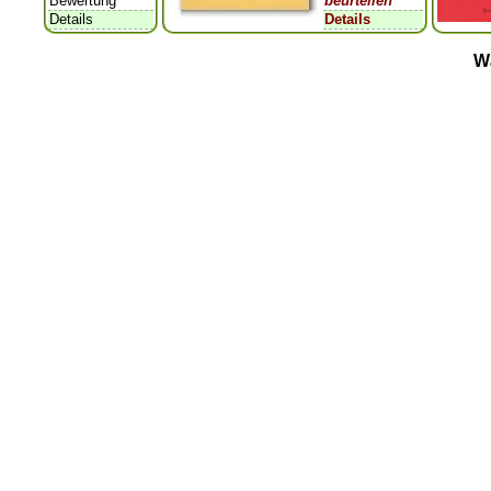
Bewertung
beurteilen
Details
Details
W