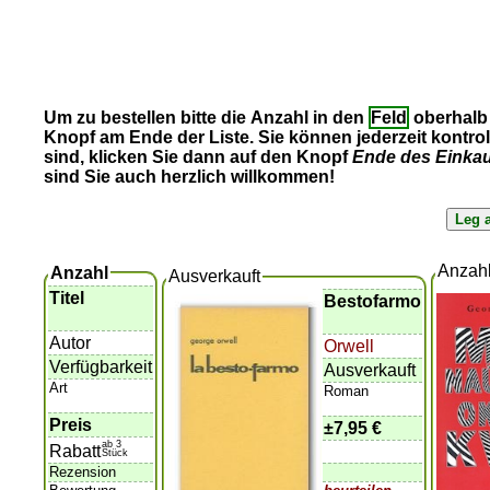
Um zu bestellen bitte die Anzahl in den
Feld
oberhalb 
Knopf am Ende der Liste. Sie können jederzeit kontro
sind, klicken Sie dann auf den Knopf
Ende des Einka
sind Sie auch herzlich willkommen!
Anzah
Anzahl
Ausverkauft
Titel
Bestofarmo
Autor
Orwell
Verfügbarkeit
Ausverkauft
Art
Roman
Preis
±
7,95 €
ab 3
Rabatt
Stück
Rezension