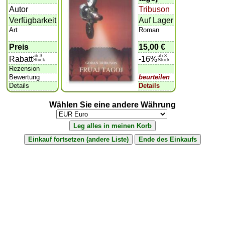
Autor
Tribuson
Verfügbarkeit
Auf Lager
Art
Roman
Preis
15,00 €
ab 3
ab 3
Rabatt
-16%
Stück
Stück
Rezension
Bewertung
beurteilen
Details
Details
Wählen Sie eine andere Währung