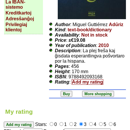
La IBAN-
sistemo
Kreditkartoj
Adresŝanĝoj
Author
: Miguel Guttiérrez
Adúriz
Privilegiaj
Kind
:
text-book/dictionary
klientoj
Availability
:
Not in stock
Price
:
±
€19.08
Year of publication
:
2010
Description
: La plej freŝa kaj
ĝisdata esperantlingva poŝvortaro
por la hispana.
Pages
: 456
Height
: 170 mm
ISBN
: 9788492093168
Rating
:
Add my rating
My rating
Stars:
0
1
2
3
4
5
6