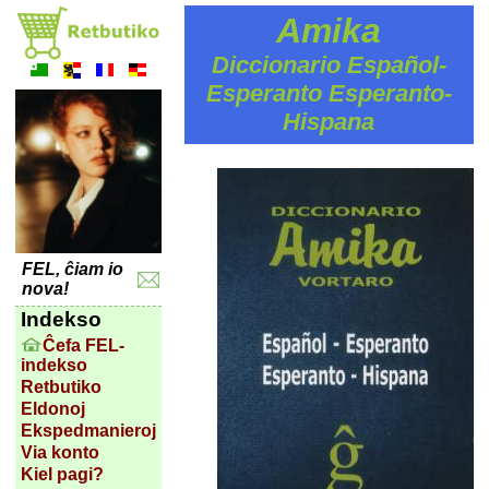
Amika
Diccionario Español-
Esperanto Esperanto-
Hispana
FEL, ĉiam io
nova!
Indekso
Ĉefa FEL-
indekso
Retbutiko
Eldonoj
Ekspedmanieroj
Via konto
Kiel pagi?