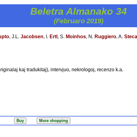
Beletra Almanako 34
(Februaro 2019)
upto
, J.L.
Jacobsen
, I.
Ertl
, S.
Moinhos
, N.
Ruggiero
, A.
Stec
riginalaj kaj tradukitaj), intervjuo, nekrologoj, recenzo k.a.