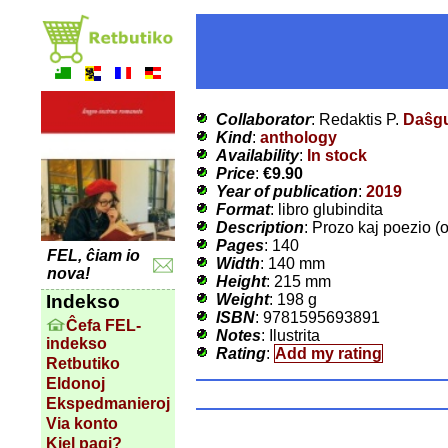
Collaborator
: Redaktis P.
Daŝg
Kind
:
anthology
Availability
:
In stock
Price
:
€9.90
Year of publication
:
2019
Format
: libro glubindita
Description
: Prozo kaj poezio (o
Pages
: 140
FEL, ĉiam io
Width
: 140 mm
nova!
Height
: 215 mm
Weight
: 198 g
Indekso
ISBN
: 9781595693891
Ĉefa FEL-
Notes
: Ilustrita
indekso
Rating
:
Add my rating
Retbutiko
Eldonoj
Ekspedmanieroj
Via konto
Kiel pagi?