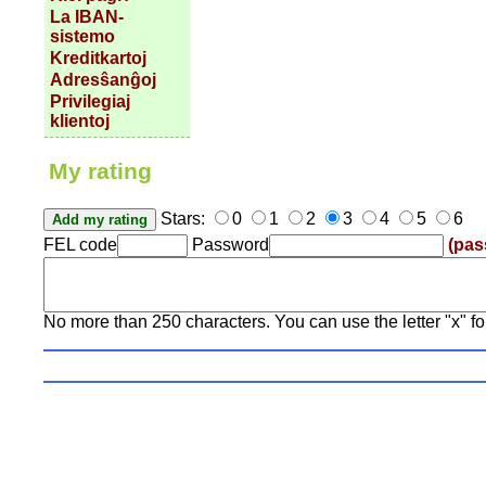
La IBAN-
sistemo
Kreditkartoj
Adresŝanĝoj
Privilegiaj
klientoj
My rating
Stars:
0
1
2
3
4
5
6
FEL code
Password
(pas
No more than 250 characters. You can use the letter "x" fo