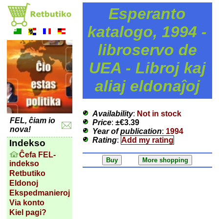
Esperanto
katalogo, 1994 -
libroservo de
UEA - Libroj kaj
aliaj eldonaĵoj
Availability
:
Not in stock
FEL, ĉiam io
Price
:
±
€3.39
nova!
Year of publication
:
1994
Rating
:
Add my rating
Indekso
Ĉefa FEL-
indekso
Retbutiko
Eldonoj
Ekspedmanieroj
Via konto
Kiel pagi?