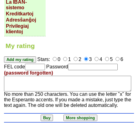
La IBAN-
sistemo
Kreditkartoj
Adresŝanĝoj
Privilegiaj
klientoj
My rating
Stars:
0
1
2
3
4
5
6
FEL code
Password
(password forgotten)
No more than 250 characters. You can use the letter "x" for
the Esperanto accents. If you made a mistake, just type the
text again. The old one will be deleted automatically.