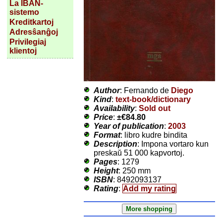
La IBAN-
sistemo
Kreditkartoj
Adresŝanĝoj
Privilegiaj
klientoj
Author
: Fernando de
Diego
Kind
:
text-book/dictionary
Availability
:
Sold out
Price
:
±
€84.80
Year of publication
:
2003
Format
: libro kudre bindita
Description
: Impona vortaro kun
preskaŭ 51 000 kapvortoj.
Pages
: 1279
Height
: 250 mm
ISBN
: 8492093137
Rating
:
Add my rating