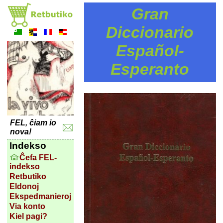
Gran
Diccionario
Español-
Esperanto
FEL, ĉiam io
nova!
Indekso
Ĉefa FEL-
indekso
Retbutiko
Eldonoj
Ekspedmanieroj
Via konto
Kiel pagi?