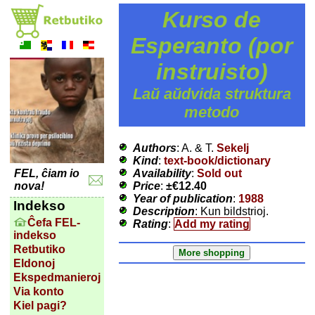
Kurso de
Esperanto (por
instruisto)
Laŭ aŭdvida struktura
metodo
Authors
: A. & T.
Sekelj
Kind
:
text-book/dictionary
Availability
:
Sold out
FEL, ĉiam io
Price
:
±
€12.40
nova!
Year of publication
:
1988
Indekso
Description
: Kun bildstrioj.
Ĉefa FEL-
Rating
:
Add my rating
indekso
Retbutiko
Eldonoj
Ekspedmanieroj
Via konto
Kiel pagi?