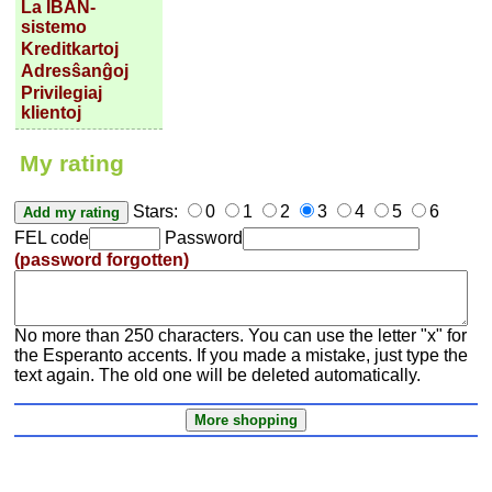
La IBAN-
sistemo
Kreditkartoj
Adresŝanĝoj
Privilegiaj
klientoj
My rating
Stars:
0
1
2
3
4
5
6
FEL code
Password
(password forgotten)
No more than 250 characters. You can use the letter "x" for
the Esperanto accents. If you made a mistake, just type the
text again. The old one will be deleted automatically.