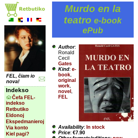
Murdo en la
teatro
e-book
ePub
Author
:
Ronald
Cecil
Gates
Kind
:
e-
book
,
FEL, ĉiam io
original
nova!
work
,
Indekso
novel
,
FEL
Ĉefa FEL-
indekso
Retbutiko
Eldonoj
Ekspedmanieroj
Availability
:
In stock
Via konto
Price
:
€7.90
Kiel pagi?