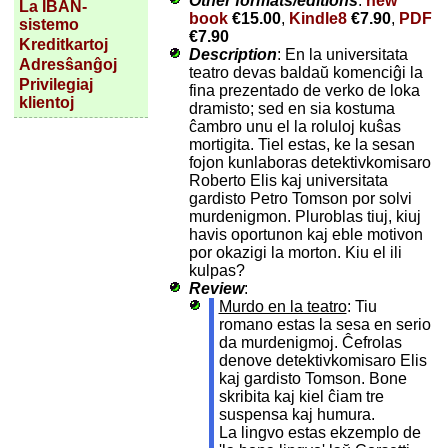
Other formats/editions
:
new
La IBAN-
book
€15.00
,
Kindle8
€7.90
,
PDF
sistemo
€7.90
Kreditkartoj
Description
: En la universitata
Adresŝanĝoj
teatro devas baldaŭ komenciĝi la
Privilegiaj
fina prezentado de verko de loka
klientoj
dramisto; sed en sia kostuma
ĉambro unu el la roluloj kuŝas
mortigita. Tiel estas, ke la sesan
fojon kunlaboras detektivkomisaro
Roberto Elis kaj universitata
gardisto Petro Tomson por solvi
murdenigmon. Pluroblas tiuj, kiuj
havis oportunon kaj eble motivon
por okazigi la morton. Kiu el ili
kulpas?
Review
:
Murdo en la teatro
: Tiu
romano estas la sesa en serio
da murdenigmoj. Ĉefrolas
denove detektivkomisaro Elis
kaj gardisto Tomson. Bone
skribita kaj kiel ĉiam tre
suspensa kaj humura.
La lingvo estas ekzemplo de