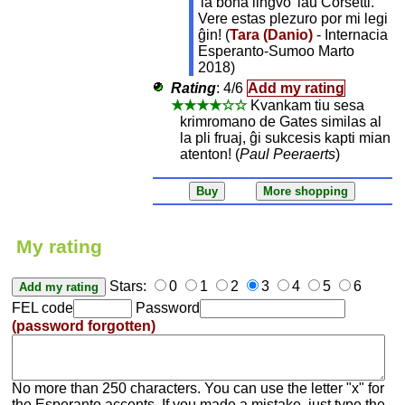
'la bona lingvo' laŭ Corsetti.
Vere estas plezuro por mi legi
ĝin! (
Tara (Danio)
- Internacia
Esperanto-Sumoo Marto
2018)
Rating
:
4/6
Add my rating
★★★★☆☆
Kvankam tiu sesa
krimromano de Gates similas al
la pli fruaj, ĝi sukcesis kapti mian
atenton! (
Paul Peeraerts
)
My rating
Stars:
0
1
2
3
4
5
6
FEL code
Password
(password forgotten)
No more than 250 characters. You can use the letter "x" for
the Esperanto accents. If you made a mistake, just type the