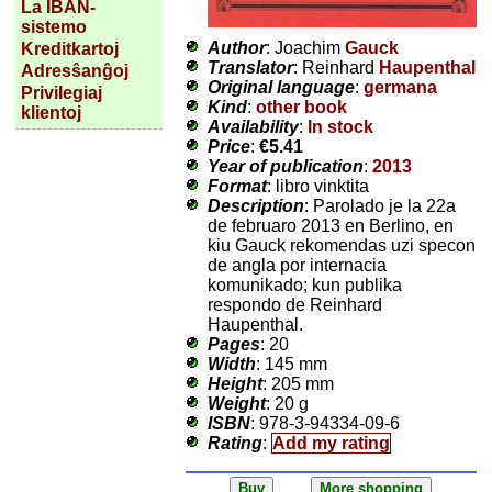
La IBAN-
sistemo
Author
: Joachim
Gauck
Kreditkartoj
Translator
: Reinhard
Haupenthal
Adresŝanĝoj
Original language
:
germana
Privilegiaj
Kind
:
other book
klientoj
Availability
:
In stock
Price
:
€5.41
Year of publication
:
2013
Format
: libro vinktita
Description
: Parolado je la 22a
de februaro 2013 en Berlino, en
kiu Gauck rekomendas uzi specon
de angla por internacia
komunikado; kun publika
respondo de Reinhard
Haupenthal.
Pages
: 20
Width
: 145 mm
Height
: 205 mm
Weight
: 20 g
ISBN
: 978-3-94334-09-6
Rating
:
Add my rating