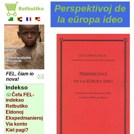
Perspektivoj de
la eŭropa ideo
FEL, ĉiam io
nova!
Indekso
Ĉefa FEL-
indekso
Retbutiko
Eldonoj
Ekspedmanieroj
Via konto
Kiel pagi?