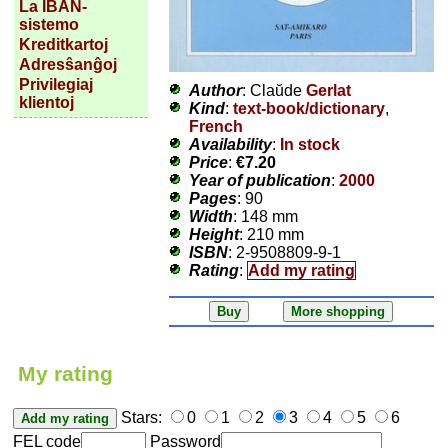
La IBAN-
sistemo
Kreditkartoj
Adresŝanĝoj
Privilegiaj
Author
: Claŭde
Gerlat
klientoj
Kind
:
text-book/dictionary
,
French
Availability
:
In stock
Price
:
€7.20
Year of publication
:
2000
Pages
: 90
Width
: 148 mm
Height
: 210 mm
ISBN
: 2-9508809-9-1
Rating
:
Add my rating
My rating
Stars:
0
1
2
3
4
5
6
FEL code
Password