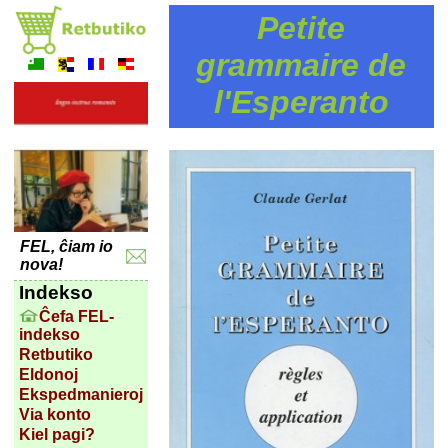
Petite
grammaire de
l'Esperanto
FEL, ĉiam io
nova!
Indekso
Ĉefa FEL-
indekso
Retbutiko
Eldonoj
Ekspedmanieroj
Via konto
Kiel pagi?