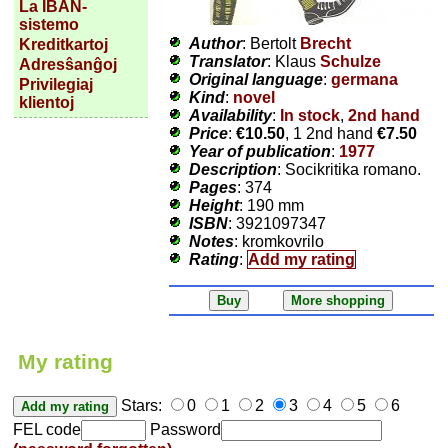
La IBAN-
sistemo
Author
: Bertolt
Brecht
Kreditkartoj
Translator
: Klaus
Schulze
Adresŝanĝoj
Original language
:
germana
Privilegiaj
Kind
:
novel
klientoj
Availability
:
In stock
,
2nd hand
Price
:
€10.50
, 1 2nd hand
€7.50
Year of publication
:
1977
Description
: Socikritika romano.
Pages
: 374
Height
: 190 mm
ISBN
: 3921097347
Notes
: kromkovrilo
Rating
:
Add my rating
My rating
Stars:
0
1
2
3
4
5
6
FEL code
Password