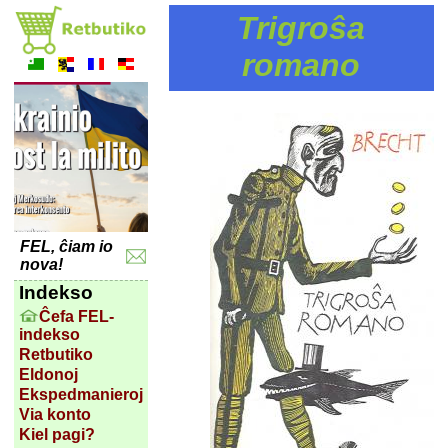
Trigroŝa
romano
FEL, ĉiam io
nova!
Indekso
Ĉefa FEL-
indekso
Retbutiko
Eldonoj
Ekspedmanieroj
Via konto
Kiel pagi?