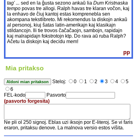
tag' ...
sed en la ĝusta sezono ankaŭ lia
Dum Kristnaska
tempo
povas tre allogi. Ralph havas tre klaran voĉon, kaj
la enhavo de ĉiuj kantoj estas komprenebla sen
akompana tekstlibreto. Mi rekomendus la diskojn ankaŭ
al personoj, kiuj ŝatas latin-amerikajn kaj klasikajn
stildancojn. Ili tie trovos ĉaĉaĉaojn, sambojn, rapidajn
kaj malrapidajn fokstrotojn ktp. Do rava aŭ ruba Ralph?
Aĉetu la diskojn kaj decidu mem!
pp
Mia pritakso
Steloj:
0
1
2
3
4
5
6
FEL-kodo
Pasvorto
(pasvorto forgesita)
Ne pli ol 250 signoj. Eblas uzi iksojn por E-literoj. Se vi faris
eraron, pritaksu denove. La malnova versio estos viŝita.