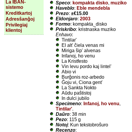
La IBAN-
Speco
:
kompakta disko
,
muziko
sistemo
Haveblo
:
Eble mendebla
Kreditkartoj
Prezo
:
±
€15.00
Eldonjaro
:
2003
Adresŝanĝoj
Formo
: kompakta_disko
Privilegiaj
Priskribo
: kristnaska muziko
klientoj
Enhavo
:
Tintilar'
El alt' ĉiela venas mi
Miriga ŝip' alvenas
Infanoj, ho venu
La Kristfesto
Vin levu pordo kaj lintel'
Abio vi
Burĝonis roz-arbedo
Ĝoju vi, Ciona gent'
La Sankta Nokto
Aŭdu paŝtistoj
In dulci jubilo
Specimeno
:
Infanoj, ho venu
,
Tintilar'
.
Daŭro
: 38 min
Pezo
: 115 g
Notoj
: Kun tekstobroŝuro
Recenzo
: