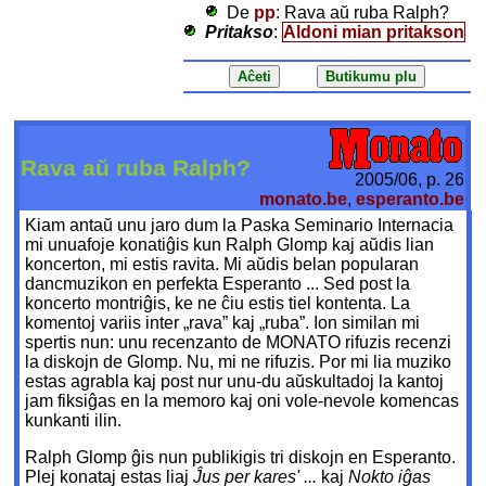
De
pp
: Rava aŭ ruba Ralph?
Pritakso
:
Aldoni mian pritakson
Rava aŭ ruba Ralph?
2005/06, p. 26
monato.be
,
esperanto.be
Kiam antaŭ unu jaro dum la Paska Seminario Internacia
mi unuafoje konatiĝis kun Ralph Glomp kaj aŭdis lian
koncerton, mi estis ravita. Mi aŭdis belan popularan
dancmuzikon en perfekta Esperanto ... Sed post la
koncerto montriĝis, ke ne ĉiu estis tiel kontenta. La
komentoj variis inter „rava” kaj „ruba”. Ion similan mi
spertis nun: unu recenzanto de M
ONATO
rifuzis recenzi
la diskojn de Glomp. Nu, mi ne rifuzis. Por mi lia muziko
estas agrabla kaj post nur unu-du aŭskultadoj la kantoj
jam fiksiĝas en la memoro kaj oni vole-nevole komencas
kunkanti ilin.
Ralph Glomp ĝis nun publikigis tri diskojn en Esperanto.
Plej konataj estas liaj
Ĵus per kares' ...
kaj
Nokto iĝas