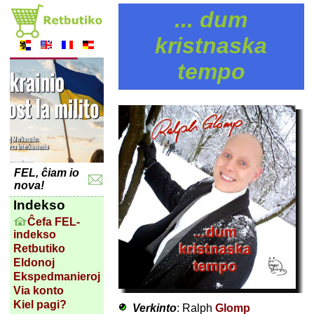
... dum
kristnaska
tempo
FEL, ĉiam io
nova!
Indekso
Ĉefa FEL-
indekso
Retbutiko
Eldonoj
Ekspedmanieroj
Via konto
Kiel pagi?
Verkinto
: Ralph
Glomp