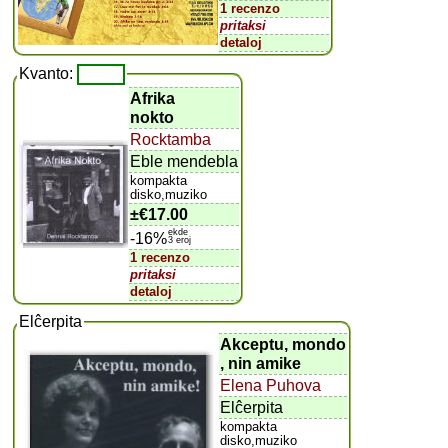
1 recenzo
pritaksi
detaloj
Kvanto:
Afrika
nokto
Rocktamba
Eble mendebla
kompakta
disko,muziko
±
€17.00
ekde
-16%
3 eroj
1 recenzo
pritaksi
detaloj
Elĉerpita
Akceptu, mondo
, nin amike
Elena Puhova
Elĉerpita
kompakta
disko,muziko