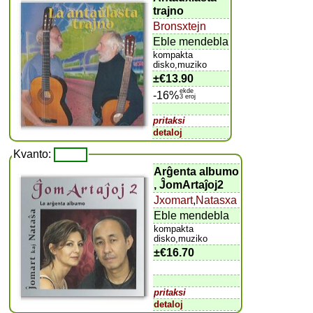
trajno
Bronsxtejn
Eble mendebla
kompakta
disko,muziko
±
€13.90
ekde
-16%
3 eroj
pritaksi
detaloj
Kvanto:
Arĝenta albumo
, ĴomArtaĵoj2
Jxomart
,
Natasxa
Eble mendebla
kompakta
disko,muziko
±
€16.70
pritaksi
detaloj