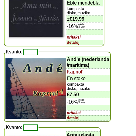
Eble mendebla
kompakta
disko,muziko
±
€19.99
ekde
-16%
3 eroj
pritaksi
detaloj
Kvanto:
And'e (nederlanda
/maritima)
Kapriol'
En stoko
kompakta
disko,muziko
€7.50
ekde
-16%
3 eroj
pritaksi
detaloj
Kvanto:
Antauxlasta