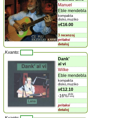
Manuel
Eble mendebla
kompakta
disko,muziko
±
€16.00
3 recenzoj
pritaksi
detaloj
Kvanto:
Dank'
al vi
Wilke
Eble mendebla
kompakta
disko,muziko
±
€12.10
ekde
-16%
3 eroj
pritaksi
detaloj
Kvanto: