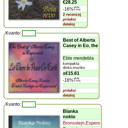
€28.25
ekde
-16%
3 eroj
2 recenzoj
pritaksi
detaloj
Kvanto:
Best of Alberta
Casey in Eo, the
Eble mendebla
kompakta
disko,muziko
±
€15.61
ekde
-16%
3 eroj
pritaksi
detaloj
Kvanto:
Blanka
nokto
Bronsxtejn
,
Espero