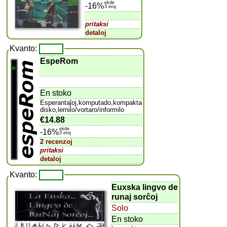
ekde
-16%
3 eroj
pritaksi
detaloj
Kvanto:
EspeRom
En stoko
Esperantaĵoj,komputado,kompakta
disko,lernilo/vortaro/informilo
€14.88
ekde
-16%
3 eroj
2 recenzoj
pritaksi
detaloj
Kvanto:
Euxska lingvo de
runaj sorĉoj
Solo
En stoko