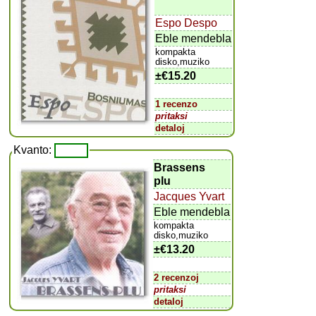
Espo Despo
Eble mendebla
kompakta
disko,muziko
±
€15.20
1 recenzo
pritaksi
detaloj
Kvanto:
Brassens
plu
Jacques Yvart
Eble mendebla
kompakta
disko,muziko
±
€13.20
2 recenzoj
pritaksi
detaloj