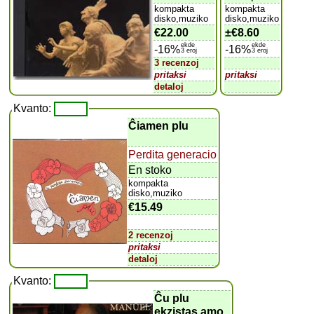
kompakta
kompakta
disko,muziko
disko,muziko
€22.00
±
€8.60
ekde
ekde
-16%
-16%
3 eroj
3 eroj
3 recenzoj
pritaksi
pritaksi
detaloj
Kvanto:
Ĉiamen plu
Perdita generacio
En stoko
kompakta
disko,muziko
€15.49
2 recenzoj
pritaksi
detaloj
Kvanto:
Ĉu plu
ekzistas amo