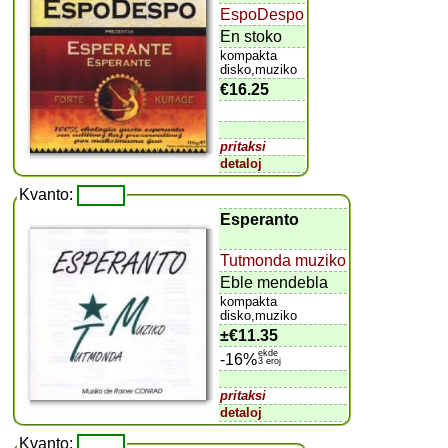
EspoDespo
En stoko
kompakta
disko,muziko
€16.25
pritaksi
detaloj
Kvanto:
Esperanto
Tutmonda muziko
Eble mendebla
kompakta
disko,muziko
±
€11.35
ekde
-16%
3 eroj
pritaksi
detaloj
Kvanto: