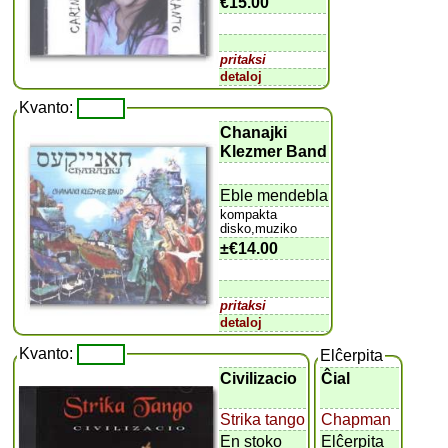
€15.00
pritaksi
detaloj
Kvanto:
Chanajki
Klezmer Band
Eble mendebla
kompakta
disko,muziko
±
€14.00
pritaksi
detaloj
Kvanto:
Elĉerpita
Civilizacio
Ĉial
Strika tango
Chapman
En stoko
Elĉerpita