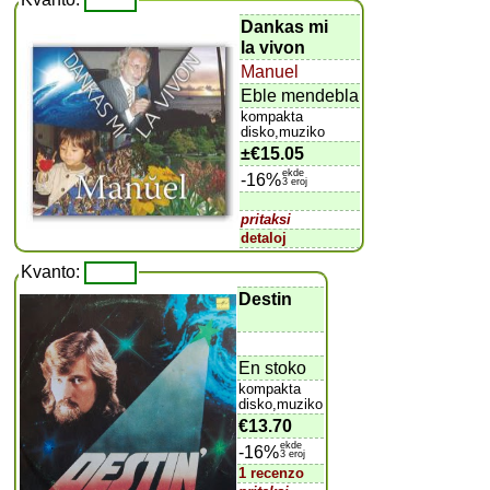
Dankas mi
la vivon
Manuel
Eble mendebla
kompakta
disko,muziko
±
€15.05
ekde
-16%
3 eroj
pritaksi
detaloj
Kvanto:
Destin
En stoko
kompakta
disko,muziko
€13.70
ekde
-16%
3 eroj
1 recenzo