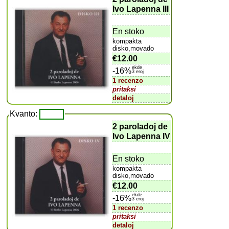
Ivo Lapenna III
En stoko
kompakta
disko,movado
€12.00
ekde
-16%
3 eroj
1 recenzo
pritaksi
detaloj
Kvanto:
2 paroladoj de
Ivo Lapenna IV
En stoko
kompakta
disko,movado
€12.00
ekde
-16%
3 eroj
1 recenzo
pritaksi
detaloj