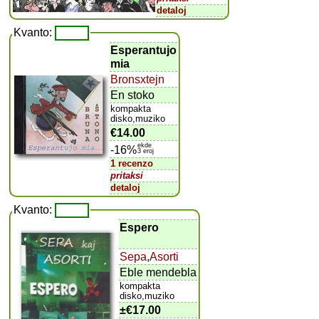
detaloj
Kvanto:
Esperantujo
mia
Bronsxtejn
En stoko
kompakta
disko,muziko
€14.00
ekde
-16%
3 eroj
1 recenzo
pritaksi
detaloj
Kvanto:
Espero
Sepa
,
Asorti
Eble mendebla
kompakta
disko,muziko
±
€17.00