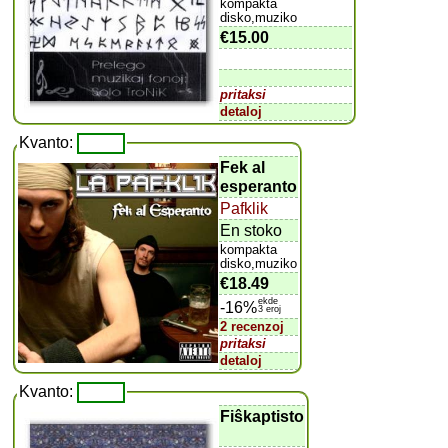
kompakta
disko,muziko
€15.00
pritaksi
detaloj
Kvanto:
Fek al
esperanto
Pafklik
En stoko
kompakta
disko,muziko
€18.49
ekde
-16%
3 eroj
2 recenzoj
pritaksi
detaloj
Kvanto:
Fiŝkaptisto