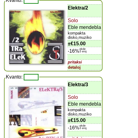
Kvanto:
Elektra/2
Solo
Eble mendebla
kompakta
disko,muziko
±
€15.00
ekde
-16%
3 eroj
pritaksi
detaloj
Kvanto:
Elektra/3
Solo
Eble mendebla
kompakta
disko,muziko
±
€15.00
ekde
-16%
3 eroj