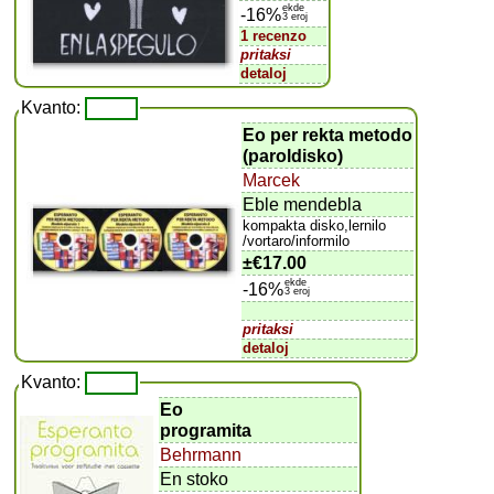
ekde
-16%
3 eroj
1 recenzo
pritaksi
detaloj
Kvanto:
Eo per rekta metodo
(paroldisko)
Marcek
Eble mendebla
kompakta disko,lernilo
/vortaro/informilo
±
€17.00
ekde
-16%
3 eroj
pritaksi
detaloj
Kvanto:
Eo
programita
Behrmann
En stoko