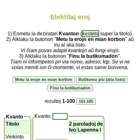
Elektitaj eroj
1) Enmetu la deziratan
Kvanton
(
kesteto
super la titolo).
2) Alklaku la butonon "
Metu la erojn en mian korbon
" aŭ
iru al alia listo.
Vi ĉiam povas adapti kvantojn aŭ forigi erojn.
3) Alklaku la butonon "
Finu la butikumadon
".
Tiam ni informpetos pri via nomo, adreso, ktp. Se vi ne
volas mendi ion ĉi-momente, vi estas same bonvena.
rezultoj
1-100
Kvanto:
Kvanto
Titolo
2 paroladoj de
Ivo Lapenna I
Verkinto