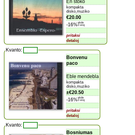
En stoko
kompakta
disko,muziko
€20.00
ekde
-16%
3 eroj
pritaksi
detaloj
Kvanto:
Bonvenu
paco
Eble mendebla
kompakta
disko,muziko
±
€20.50
ekde
-16%
3 eroj
pritaksi
detaloj
Kvanto:
Bosniumas