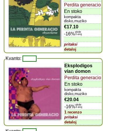
Perdita generacio
En stoko
kompakta
disko,muziko
€17.10
ekde
-16%
3 eroj
pritaksi
detaloj
Kvanto:
Eksplodigos
vian domon
Perdita generacio
En stoko
kompakta
disko,muziko
€20.04
ekde
-16%
3 eroj
1 recenzo
pritaksi
detaloj