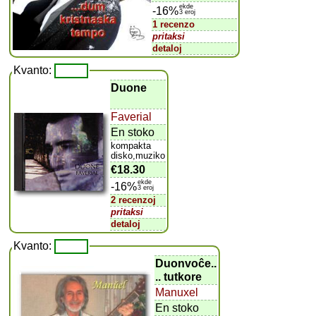
ekde
-16%
3 eroj
1 recenzo
pritaksi
detaloj
Kvanto:
Duone
Faverial
En stoko
kompakta
disko,muziko
€18.30
ekde
-16%
3 eroj
2 recenzoj
pritaksi
detaloj
Kvanto:
Duonvoĉe..
.. tutkore
Manuxel
En stoko