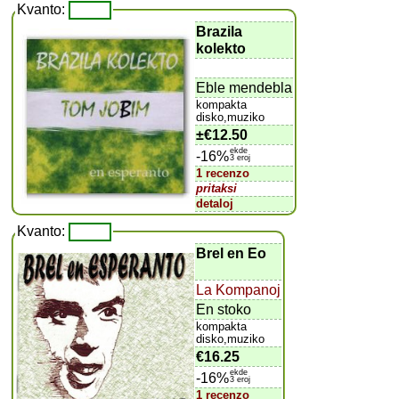
Kvanto:
Brazila
kolekto
Eble mendebla
kompakta
disko,muziko
±
€12.50
ekde
-16%
3 eroj
1 recenzo
pritaksi
detaloj
Kvanto:
Brel en Eo
La Kompanoj
En stoko
kompakta
disko,muziko
€16.25
ekde
-16%
3 eroj
1 recenzo