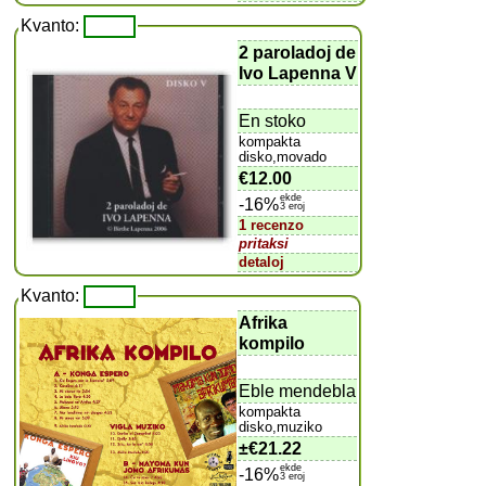
Kvanto:
2 paroladoj de
Ivo Lapenna V
En stoko
kompakta
disko,movado
€12.00
ekde
-16%
3 eroj
1 recenzo
pritaksi
detaloj
Kvanto:
Afrika
kompilo
Eble mendebla
kompakta
disko,muziko
±
€21.22
ekde
-16%
3 eroj