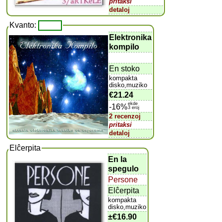
pritaksi
detaloj
Kvanto:
Elektronika
kompilo
En stoko
kompakta
disko,muziko
€21.24
ekde
-16%
3 eroj
2 recenzoj
pritaksi
detaloj
Elĉerpita
En la
spegulo
Persone
Elĉerpita
kompakta
disko,muziko
±
€16.90