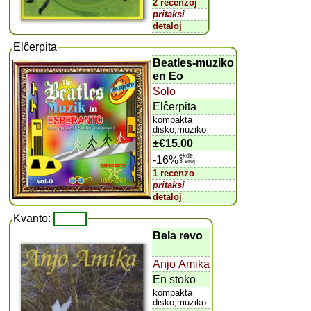
2 recenzoj
pritaksi
detaloj
Elĉerpita
Beatles-muziko
en Eo
Solo
Elĉerpita
kompakta
disko,muziko
±
€15.00
ekde
-16%
3 eroj
1 recenzo
pritaksi
detaloj
Kvanto:
Bela revo
Anjo Amika
En stoko
kompakta
disko,muziko