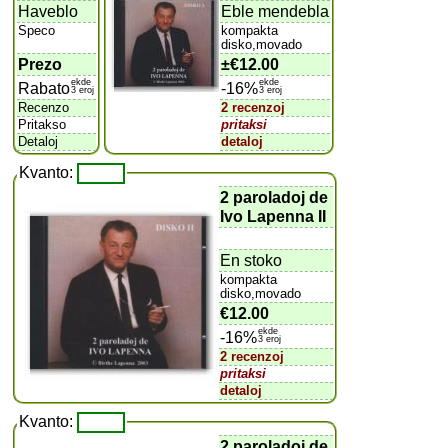
Haveblo
Eble mendebla
Speco
kompakta
disko,movado
Prezo
±
€12.00
ekde
ekde
Rabato
-16%
3 eroj
3 eroj
Recenzo
2 recenzoj
Pritakso
pritaksi
Detaloj
detaloj
Kvanto:
2 paroladoj de
Ivo Lapenna II
En stoko
kompakta
disko,movado
€12.00
ekde
-16%
3 eroj
2 recenzoj
pritaksi
detaloj
Kvanto:
2 paroladoj de