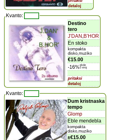
pritaksi
detaloj
Kvanto:
Destino
tero
J'DAN
,
B'HOR
En stoko
kompakta
disko,muziko
€15.00
ekde
-16%
3 eroj
pritaksi
detaloj
Kvanto:
Dum kristnaska
tempo
Glomp
Eble mendebla
kompakta
disko,muziko
±
€15.00