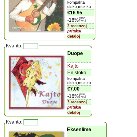
kompakta
disko,muziko
€16.95
ekde
-16%
3 eroj
2 recenzoj
pritaksi
detaloj
Kvanto:
Duope
Kajto
En stoko
kompakta
disko,muziko
€7.00
ekde
-16%
3 eroj
3 recenzoj
pritaksi
detaloj
Kvanto:
Eksenlime