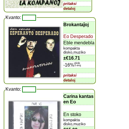
pritaksi
detaloj
Kvanto:
Brokantaĵoj
Eo Desperado
Eble mendebla
kompakta
disko,muziko
±
€16.71
ekde
-16%
3 eroj
pritaksi
detaloj
Kvanto:
Carina kantas
en Eo
En stoko
kompakta
disko,muziko