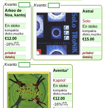
Kvanto:
Kvanto:
Arkeo de
Astral
Noa, kantoj
Solo
En stoko
En stoko
kompakta
kompakta
disko,muziko
disko,muziko
€12.00
€15.00
ekde
-16%
3 eroj
pritaksi
pritaksi
detaloj
detaloj
Kvanto:
Aventur'
Kapriol'
En stoko
kompakta
disko,muziko
€12.00
ekde
-16%
3 eroj