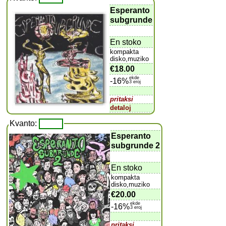
Esperanto
subgrunde
En stoko
kompakta
disko,muziko
€18.00
ekde
-16%
3 eroj
pritaksi
detaloj
Kvanto:
Esperanto
subgrunde 2
En stoko
kompakta
disko,muziko
€20.00
ekde
-16%
3 eroj
pritaksi