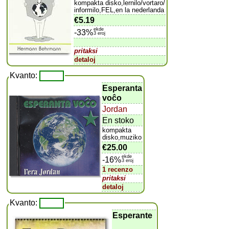
kompakta disko,lernilo/vortaro/
informilo,FEL,en la nederlanda
€5.19
ekde
-33%
3 eroj
pritaksi
detaloj
Kvanto:
Esperanta
voĉo
Jordan
En stoko
kompakta
disko,muziko
€25.00
ekde
-16%
3 eroj
1 recenzo
pritaksi
detaloj
Kvanto:
Esperante