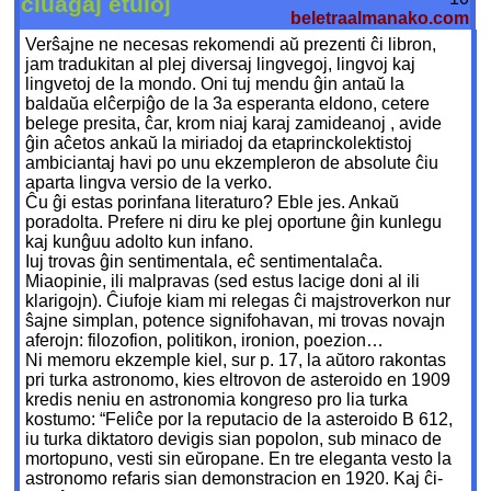
ĉiuaĝaj etuloj
beletraalmanako.com
Verŝajne ne necesas rekomendi aŭ prezenti ĉi libron,
jam tradukitan al plej diversaj lingvegoj, lingvoj kaj
lingvetoj de la mondo. Oni tuj mendu ĝin antaŭ la
baldaŭa elĉerpiĝo de la 3a esperanta eldono, cetere
belege presita, ĉar, krom niaj karaj zamideanoj , avide
ĝin aĉetos ankaŭ la miriadoj da etaprinckolektistoj
ambiciantaj havi po unu ekzempleron de absolute ĉiu
aparta lingva versio de la verko.
Ĉu ĝi estas porinfana literaturo? Eble jes. Ankaŭ
poradolta. Prefere ni diru ke plej oportune ĝin kunlegu
kaj kunĝuu adolto kun infano.
Iuj trovas ĝin sentimentala, eĉ sentimentalaĉa.
Miaopinie, ili malpravas (sed estus lacige doni al ili
klarigojn). Ĉiufoje kiam mi relegas ĉi majstroverkon nur
ŝajne simplan, potence signifohavan, mi trovas novajn
aferojn: filozofion, politikon, ironion, poezion…
Ni memoru ekzemple kiel, sur p. 17, la aŭtoro rakontas
pri turka astronomo, kies eltrovon de asteroido en 1909
kredis neniu en astronomia kongreso pro lia turka
kostumo: “Feliĉe por la reputacio de la asteroido B 612,
iu turka diktatoro devigis sian popolon, sub minaco de
mortopuno, vesti sin eŭropane. En tre eleganta vesto la
astronomo refaris sian demonstracion en 1920. Kaj ĉi-