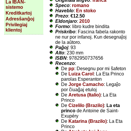
Originala lingvo
:
franca
La IBAN-
Speco
:
romano
sistemo
Haveblo
:
En stoko
Kreditkartoj
Prezo
:
€12.50
Adresŝanĝoj
Eldonjaro
:
2010
Privilegiaj
Formo
: libro kudre bindita
klientoj
Priskribo
: Fascina fabela rakonto
ne nur por infanoj. Kun desegnaĵoj
de la aŭtoro.
Paĝoj
: 93
Alto
: 230 mm
ISBN
: 9782950737656
Recenzo
:
De
pp
: Desegnu por mi ŝafeton
De
Luiza Carol
: La Eta Princo
parolas Esperanton
De
Jorge Camacho
: Legaĵo
por ĉiuaĝaj etuloj
De
Aretusa (Italio)
: La Eta
Princo
De
Cizelilo (Brazilo)
:
La eta
princo
de Antoine de Saint-
Exupéry
De
Katarina (Brazilo)
: La Eta
Princo