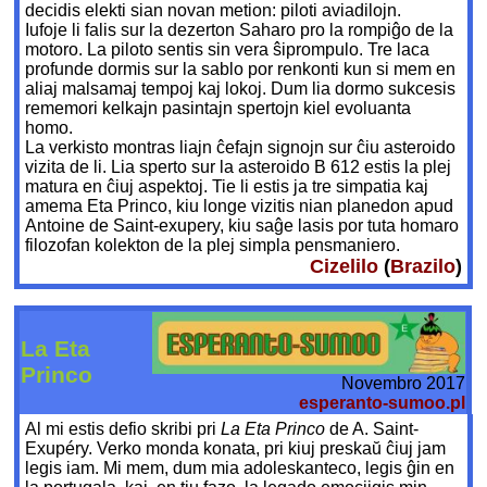
decidis elekti sian novan metion: piloti aviadilojn.
Iufoje li falis sur la dezerton Saharo pro la rompiĝo de la
motoro. La piloto sentis sin vera ŝiprompulo. Tre laca
profunde dormis sur la sablo por renkonti kun si mem en
aliaj malsamaj tempoj kaj lokoj. Dum lia dormo sukcesis
rememori kelkajn pasintajn spertojn kiel evoluanta
homo.
La verkisto montras liajn ĉefajn signojn sur ĉiu asteroido
vizita de li. Lia sperto sur la asteroido B 612 estis la plej
matura en ĉiuj aspektoj. Tie li estis ja tre simpatia kaj
amema Eta Princo, kiu longe vizitis nian planedon apud
Antoine de Saint-exupery, kiu saĝe lasis por tuta homaro
filozofan kolekton de la plej simpla pensmaniero.
Cizelilo
(
Brazilo
)
La Eta
Princo
Novembro 2017
esperanto-sumoo.pl
Al mi estis defio skribi pri
La Eta Princo
de A. Saint-
Exupéry. Verko monda konata, pri kiuj preskaŭ ĉiuj jam
legis iam. Mi mem, dum mia adoleskanteco, legis ĝin en