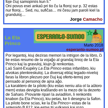
foje ĉiuj samopiniis kun li.”
Oni povus esei ankaŭ pri tio ĉu la floroj sur p. 32 estas
nur floroj… Sed, nu, sufiĉas… mi ĉesu jam paroli kiel la
granduloj…
Jorge
Camacho
La Eta
Princo
Marto 2018
esperanto-sumoo.pl
Por legantoj, kiuj deziras memori la intrigon de la libro, ĉi
tie estas resumo de la vojaĝo al grandaj linioj de la Eta
Princo kaj la gravuloj, kiujn ĝi renkontas.
Laŭ Saint-Exupéry
La Eta Princo
estas infanlibro, kiu
alvokas plenkreskuloj. La diversaj eblaj legado-niveloj
faras la libron plezuro por ĉiuj kaj oferto-temoj por
pensado al personoj de ajna aĝo.
La karaktero de la piloto (kiu estas neniu alia ol la aŭtoro
mem) estas devigita kraŝlando en la mezo de la dezerto
de Saharo. Provante ripari la aviadilon, li renkontis
knabon (la Eta Princo), kiu petas, ke li desegnu la ŝafon.
La piloto bone scias, ke la
Eta Princo>
estas de la
asteroido B 612, kie estas tri vulkanoj kaj rozo.