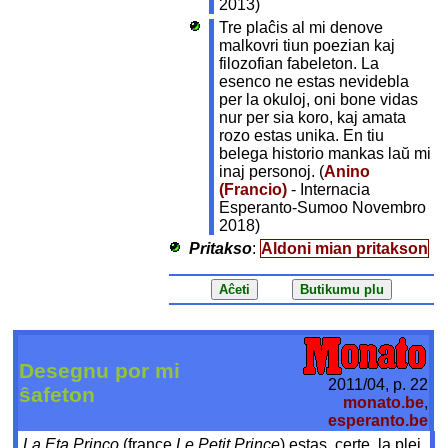
2013)
Tre plaĉis al mi denove
malkovri tiun poezian kaj
filozofian fabeleton. La
esenco ne estas nevidebla
per la okuloj, oni bone vidas
nur per sia koro, kaj amata
rozo estas unika. En tiu
belega historio mankas laŭ mi
inaj personoj. (
Anino
(Francio)
- Internacia
Esperanto-Sumoo Novembro
2018)
Pritakso
:
Aldoni mian pritakson
Desegnu por mi
2011/04, p. 22
ŝafeton
monato.be
,
esperanto.be
La Eta Princo
(france
Le Petit Prince
) estas, certe, la plej