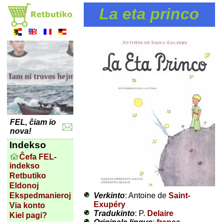
La eta princo
FEL, ĉiam io
nova!
Indekso
Ĉefa FEL-
indekso
Retbutiko
Eldonoj
Verkinto
: Antoine de
Saint-
Ekspedmanieroj
Exupéry
Via konto
Tradukinto
: P.
Delaire
Kiel pagi?