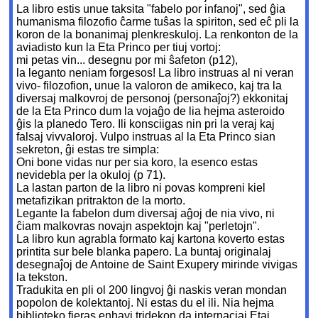
La libro estis unue taksita "fabelo por infanoj", sed ĝia
humanisma filozofio ĉarme tuŝas la spiriton, sed eĉ pli la
koron de la bonanimaj plenkreskuloj. La renkonton de la
aviadisto kun la Eta Princo per tiuj vortoj:
mi petas vin... desegnu por mi ŝafeton (p12),
la leganto neniam forgesos! La libro instruas al ni veran
vivo- filozofion, unue la valoron de amikeco, kaj tra la
diversaj malkovroj de personoj (personaĵoj?) ekkonitaj
de la Eta Princo dum la vojaĝo de lia hejma asteroido
ĝis la planedo Tero. Ili konsciigas nin pri la veraj kaj
falsaj vivvaloroj. Vulpo instruas al la Eta Princo sian
sekreton, ĝi estas tre simpla:
Oni bone vidas nur per sia koro, la esenco estas
nevidebla per la okuloj (p 71).
La lastan parton de la libro ni povas kompreni kiel
metafizikan pritrakton de la morto.
Legante la fabelon dum diversaj aĝoj de nia vivo, ni
ĉiam malkovras novajn aspektojn kaj "perletojn".
La libro kun agrabla formato kaj kartona koverto estas
printita sur bele blanka papero. La buntaj originalaj
desegnaĵoj de Antoine de Saint Exupery mirinde vivigas
la tekston.
Tradukita en pli ol 200 lingvoj ĝi naskis veran mondan
popolon de kolektantoj. Ni estas du el ili. Nia hejma
biblioteko fieras enhavi tridekon da internaciaj Etaj