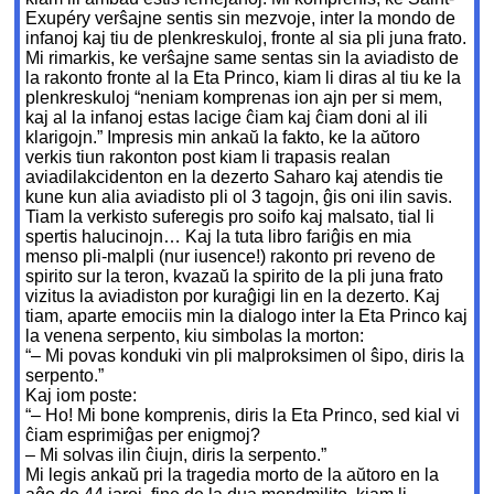
Exupéry verŝajne sentis sin mezvoje, inter la mondo de
infanoj kaj tiu de plenkreskuloj, fronte al sia pli juna frato.
Mi rimarkis, ke verŝajne same sentas sin la aviadisto de
la rakonto fronte al la Eta Princo, kiam li diras al tiu ke la
plenkreskuloj “neniam komprenas ion ajn per si mem,
kaj al la infanoj estas lacige ĉiam kaj ĉiam doni al ili
klarigojn.” Impresis min ankaŭ la fakto, ke la aŭtoro
verkis tiun rakonton post kiam li trapasis realan
aviadilakcidenton en la dezerto Saharo kaj atendis tie
kune kun alia aviadisto pli ol 3 tagojn, ĝis oni ilin savis.
Tiam la verkisto suferegis pro soifo kaj malsato, tial li
spertis halucinojn… Kaj la tuta libro fariĝis en mia
menso pli-malpli (nur iusence!) rakonto pri reveno de
spirito sur la teron, kvazaŭ la spirito de la pli juna frato
vizitus la aviadiston por kuraĝigi lin en la dezerto. Kaj
tiam, aparte emociis min la dialogo inter la Eta Princo kaj
la venena serpento, kiu simbolas la morton:
“– Mi povas konduki vin pli malproksimen ol ŝipo, diris la
serpento.”
Kaj iom poste:
“– Ho! Mi bone komprenis, diris la Eta Princo, sed kial vi
ĉiam esprimiĝas per enigmoj?
– Mi solvas ilin ĉiujn, diris la serpento.”
Mi legis ankaŭ pri la tragedia morto de la aŭtoro en la