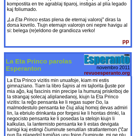
kompostita en tre agrablaj tiparoj, instigas al plia legado
kaj foliumado.
„
La Eta Princo
estas plena de eternaj valoroj” diras la
dorsa kovrilo. Tiujn eternajn valorojn oni nepre havigu al
si: belega (re)eldono de grandioza verko!
pp
La Eta Princo parolas
novembro 2011
Esperanton
revuoesperanto.org
La Eta Princo vizitis min unuafoje, kiam mi estis
gimnaziano. Tiam la libro ŝajnis al mi tajlorita ĝuste por
mia aĝo, kaj fascinis min precipe la humuraj priskriboj de
la strangaj solecaj aliplanedanoj, kiujn la Eta Princo
vizitis: la reĝo pensanta ke li regas super ĉio, la
malmodestulo pensanta ke ĉiuj aliaj homoj devas admiri
lin, la ebriulo drinkanta por forgesi ke li hontas drinki, la
negocisto pensanta ke li posedas la stelojn kiujn li
kalkulas, la lanternisto pensanta ke li estas devigata
lumigi kaj estingi ĉiuminute senutilan stratlanternon (“ĉar
nun [la planedo] turniĝas unu fojon ĉiuminute, mi ne plu