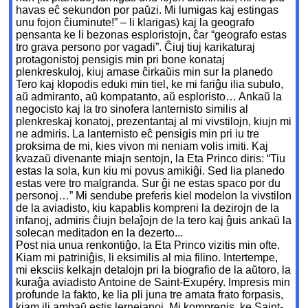
havas eĉ sekundon por paŭzi. Mi lumigas kaj estingas
unu fojon ĉiuminute!” – li klarigas) kaj la geografo
pensanta ke li bezonas esploristojn, ĉar “geografo estas
tro grava persono por vagadi”. Ĉiuj tiuj karikaturaj
protagonistoj pensigis min pri bone konataj
plenkreskuloj, kiuj amase ĉirkaŭis min sur la planedo
Tero kaj klopodis eduki min tiel, ke mi fariĝu ilia subulo,
aŭ admiranto, aŭ kompatanto, aŭ esploristo… Ankaŭ la
negocisto kaj la tro sinofera lanternisto similis al
plenkreskaj konatoj, prezentantaj al mi vivstilojn, kiujn mi
ne admiris. La lanternisto eĉ pensigis min pri iu tre
proksima de mi, kies vivon mi neniam volis imiti. Kaj
kvazaŭ divenante miajn sentojn, la Eta Princo diris: “Tiu
estas la sola, kun kiu mi povus amikiĝi. Sed lia planedo
estas vere tro malgranda. Sur ĝi ne estas spaco por du
personoj…” Mi sendube preferis kiel modelon la vivstilon
de la aviadisto, kiu kapablis kompreni la dezirojn de la
infanoj, admiris ĉiujn belaĵojn de la tero kaj ĝuis ankaŭ la
solecan meditadon en la dezerto...
Post nia unua renkontiĝo, la Eta Princo vizitis min ofte.
Kiam mi patriniĝis, li eksimilis al mia filino. Intertempe,
mi eksciis kelkajn detalojn pri la biografio de la aŭtoro, la
kuraĝa aviadisto Antoine de Saint-Exupéry. Impresis min
profunde la fakto, ke lia pli juna tre amata frato forpasis,
kiam ili ambaŭ estis lernejanoj. Mi komprenis, ke Saint-