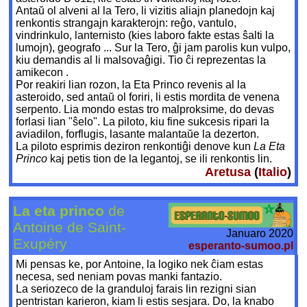
Antaŭ ol alveni al la Tero, li vizitis aliajn planedojn kaj
renkontis strangajn karakterojn: reĝo, vantulo,
vindrinkulo, lanternisto (kies laboro fakte estas ŝalti la
lumojn), geografo ... Sur la Tero, ĝi jam parolis kun vulpo,
kiu demandis al li malsovaĝigi. Tio ĉi reprezentas la
amikecon .
Por reakiri lian rozon, la Eta Princo revenis al la
asteroido, sed antaŭ ol foriri, li estis mordita de venena
serpento. Lia mondo estas tro malproksime, do devas
forlasi lian "ŝelo". La piloto, kiu fine sukcesis ripari la
aviadilon, forflugis, lasante malantaŭe la dezerton.
La piloto esprimis deziron renkontiĝi denove kun
La Eta
Princo
kaj petis tion de la legantoj, se ili renkontis lin.
Aretusa
(
Italio
)
La eta princo
de
Antoine de Saint-
Januaro 2020
Exupéry
esperanto-sumoo.pl
Mi pensas ke, por Antoine, la logiko nek ĉiam estas
necesa, sed neniam povas manki fantazio.
La seriozeco de la granduloj farais lin rezigni sian
pentristan karieron, kiam li estis sesjara. Do, la knabo