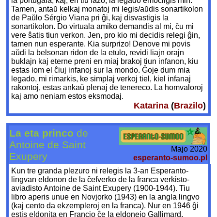
la portugala, kaj, en tiu fazo, la legado emociigis min.
Tamen, antaŭ kelkaj monatoj mi legis/aŭdis sonartikolon
de Paŭlo Sérgio Viana pri ĝi, kaj disvastigis la
sonartikolon. Do virtuala amiko demandis al mi, ĉu mi
vere ŝatis tiun verkon. Jen, pro kio mi decidis relegi ĝin,
tamen nun esperante. Kia surprizo! Denove mi povis
aŭdi la belsonan ridon de la etulo, revidi liajn orajn
buklajn kaj eterne preni en miaj brakoj tiun infanon, kiu
estas iom el ĉiuj infanoj sur la mondo. Ĝoje dum mia
legado, mi rimarkis, ke simplaj verkoj tiel, kiel infanaj
rakontoj, estas ankaŭ plenaj de tenereco. La homvaloroj
kaj amo neniam estos eksmodaj.
Katarina
(
Brazilo
)
La eta princo
de
Antoine de Saint
Majo 2020
Exupery
esperanto-sumoo.pl
Kun tre granda plezuro ni relegis la 3-an Esperanto-
lingvan eldonon de la ĉefverko de la franca verkisto-
aviadisto Antoine de Saint Exupery (1900-1944). Tiu
libro aperis unue en Novjorko (1943) en la angla lingvo
(kaj cento da ekzempleroj en la franca). Nur en 1946 ĝi
estis eldonita en Francio ĉe la eldonejo Gallimard.