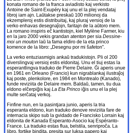
konata romano de la franca aviadisto kaj verkisto
Antoine de Saint-Exupéry kaj unu el la plej vendataj
libroj iam ajn. Laŭtakse preskaŭ 100 milionoj da
ekzempleroj estis distribuitaj, kaj pluraj versioj de la
verko enhavas desegnaĵojn, faritajn de la aŭtoro mem.
La romano inspiris eĉ kantistojn, kiel Mylène Farmer, kiu
en la jaro 2000 vekis grandan atenton per sia
Dessine-
moi un mouton
laŭ la fama eldiro de la eta princo
komence de la libro: „Desegnu por mi ŝafeton”.
La verko entuziasmigis ankaŭ tradukistojn. Pli ol 200
diverslingvaj versioj estis eldonitaj. Unu el tiuj estas la
esperantlingva traduko de Pierre Delaire. Ĝi aperis unue
en 1961 en Orleano (Francio) kun nigrablankaj ilustraĵoj
kaj poste, plenkolore, en 1984 en Montrealo (Kanado),
funde reviziita de Delaire mem. Baldaŭ, tamen, tiu dua
eldono elĉerpiĝis kaj
La Eta Princo
iĝis unu el la plej
multe serĉataj verkoj.
Finfine nun, en la pasintjara junio, aperis la tria
esperanta eldono, kun traduko denove reviziita fare de
internacia skipo sub la gvidado de Francisko Lorrain kaj
eldonita de Kanada Esperanto-Asocio kaj Espéranto-
France. La traduko estas flua, belstila, senriproĉa. La
libro, fortike bindita, presita sur luksa papero kaj