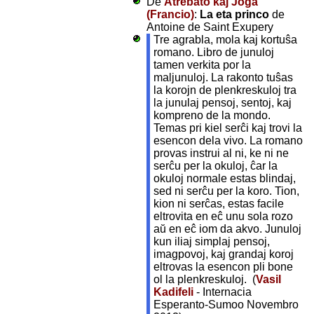
De
Atrebato kaj Joga
(Francio)
:
La eta princo
de
Antoine de Saint Exupery
Tre agrabla, mola kaj kortuŝa
romano. Libro de junuloj
tamen verkita por la
maljunuloj. La rakonto tuŝas
la korojn de plenkreskuloj tra
la junulaj pensoj, sentoj, kaj
kompreno de la mondo.
Temas pri kiel serĉi kaj trovi la
esencon dela vivo. La romano
provas instrui al ni, ke ni ne
serĉu per la okuloj, ĉar la
okuloj normale estas blindaj,
sed ni serĉu per la koro. Tion,
kion ni serĉas, estas facile
eltrovita en eĉ unu sola rozo
aŭ en eĉ iom da akvo. Junuloj
kun iliaj simplaj pensoj,
imagpovoj, kaj grandaj koroj
eltrovas la esencon pli bone
ol la plenkreskuloj. (
Vasil
Kadifeli
- Internacia
Esperanto-Sumoo Novembro