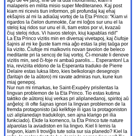
aĝo de 44 jaroj, fine de la dua mondmilito, kiam li
malaperis en milita misio super Mediteraneo. Kaj post
kiam mi ricevis tiun informon, pli profundaj kaj eĥaj
ekŝajnis al mi la adiaŭaj vortoj de la Eta Princo: “Kiam vi
rigardos la ĉielon dumnokte, ĉar mi loĝos sur unu el la
steloj kaj ridos sur unu el ili, tiam estos por vi, kvazaŭ
ĉiuj steloj ridus. Vi havos stelojn, kiuj kapablas ridi!”
La Eta Princo vizitis min en diversaj vivetapoj, kaj ĉiufoje
ŝajnis al mi ke ĝuste tiam mia aĝo estas la plej taŭga por
lia vizito. Ĉiufoje mi malkovris novan tavolon de beleco
meditante pri la sencoj de liaj vortoj. Ĉi-monate li denove
vizitis min, sed ĉi-foje ni ambaŭ parolis… Esperanton! La
tria, reviziita eldono de la Esperanta traduko de Pierre
Delaire estas luksa libro, kies belkolorajn desegnojn
(faritajn de la aŭtoro) mi ravate admiras nun, kune kun
miaj genepoj.
Nur nun mi rimarkas, ke Saint-Exupéry prisilentas la
lingvan problemon de la Eta Princo. Tio estas kutima
taktiko de aŭtoroj kiuj verkas pri aliplanedanoj, spiritoj aŭ
anĝeloj: ili ofte ŝajnas ignori la lingvan problemon de la
fremda protagonisto (aŭ kelkfoje ili igas la protagoniston
uzi aliplanedajn tradukilojn, sen ajna klarigo pri ilia
funkciado). Ekde la komenco, la Eta Princo tute nature
alparolas la aviadiston en lia lingvo. Kiel li lernis la
lingvon, kiam li troviĝis tute sola sur sia planedo? Kiel la