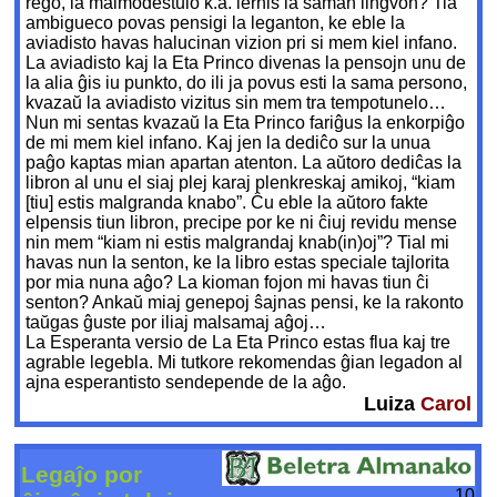
reĝo, la malmodestulo k.a. lernis la saman lingvon? Tia
ambigueco povas pensigi la leganton, ke eble la
aviadisto havas halucinan vizion pri si mem kiel infano.
La aviadisto kaj la Eta Princo divenas la pensojn unu de
la alia ĝis iu punkto, do ili ja povus esti la sama persono,
kvazaŭ la aviadisto vizitus sin mem tra tempotunelo…
Nun mi sentas kvazaŭ la Eta Princo fariĝus la enkorpiĝo
de mi mem kiel infano. Kaj jen la dediĉo sur la unua
paĝo kaptas mian apartan atenton. La aŭtoro dediĉas la
libron al unu el siaj plej karaj plenkreskaj amikoj, “kiam
[tiu] estis malgranda knabo”. Ĉu eble la aŭtoro fakte
elpensis tiun libron, precipe por ke ni ĉiuj revidu mense
nin mem “kiam ni estis malgrandaj knab(in)oj”? Tial mi
havas nun la senton, ke la libro estas speciale tajlorita
por mia nuna aĝo? La kioman fojon mi havas tiun ĉi
senton? Ankaŭ miaj genepoj ŝajnas pensi, ke la rakonto
taŭgas ĝuste por iliaj malsamaj aĝoj…
La Esperanta versio de La Eta Princo estas flua kaj tre
agrable legebla. Mi tutkore rekomendas ĝian legadon al
ajna esperantisto sendepende de la aĝo.
Luiza
Carol
Legaĵo por
10