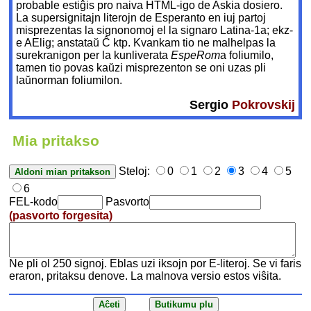
probable estiĝis pro naiva HTML-igo de Askia dosiero.
La supersignitajn literojn de Esperanto en iuj partoj
misprezentas la signonomoj el la signaro Latina-1a; ekz-
e AElig; anstataŭ Ĉ ktp. Kvankam tio ne malhelpas la
surekranigon per la kunliverata
EspeRom
a foliumilo,
tamen tio povas kaŭzi misprezenton se oni uzas pli
laŭnorman foliumilon.
Sergio
Pokrovskij
Mia pritakso
Steloj:
0
1
2
3
4
5
6
FEL-kodo
Pasvorto
(pasvorto forgesita)
Ne pli ol 250 signoj. Eblas uzi iksojn por E-literoj. Se vi faris
eraron, pritaksu denove. La malnova versio estos viŝita.