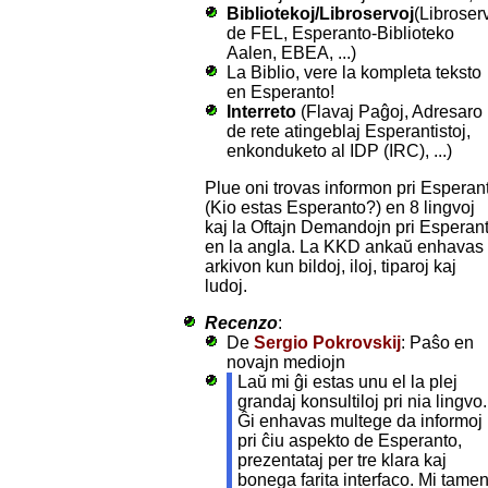
Bibliotekoj/Libroservoj
(Libroser
de FEL, Esperanto-Biblioteko
Aalen, EBEA, ...)
La Biblio, vere la kompleta teksto
en Esperanto!
Interreto
(Flavaj Paĝoj, Adresaro
de rete atingeblaj Esperantistoj,
enkonduketo al IDP (IRC), ...)
Plue oni trovas informon pri Esperan
(Kio estas Esperanto?) en 8 lingvoj
kaj la Oftajn Demandojn pri Esperan
en la angla. La KKD ankaŭ enhavas
arkivon kun bildoj, iloj, tiparoj kaj
ludoj.
Recenzo
:
De
Sergio Pokrovskij
: Paŝo en
novajn mediojn
Laŭ mi ĝi estas unu el la plej
grandaj konsultiloj pri nia lingvo.
Ĝi enhavas multege da informoj
pri ĉiu aspekto de Esperanto,
prezentataj per tre klara kaj
bonega farita interfaco. Mi tame