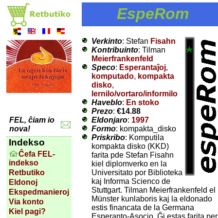
EspeRom
Verkinto
: Stefan
Fisahn
Kontribuinto
: Tilman
Meierfrankenfeld
Speco
:
Esperantaĵoj
,
komputado
,
kompakta
disko
,
lernilo/vortaro/informilo
Haveblo
:
En stoko
Prezo
:
€14.88
Eldonjaro
:
1997
FEL, ĉiam io
Formo
: kompakta_disko
nova!
Priskribo
: Komputila
Indekso
kompakta disko (KKD)
Ĉefa FEL-
farita pde Stefan Fisahn
indekso
kiel diplomverko en la
Universitato por Biblioteka
Retbutiko
kaj Informa Scienco de
Eldonoj
Stuttgart. Tilman Meierfrankenfeld el
Ekspedmanieroj
Münster kunlaboris kaj la eldonado
Via konto
estis financata de la Germana
Kiel pagi?
Esperanto-Asocio. Ĝi estas farita per