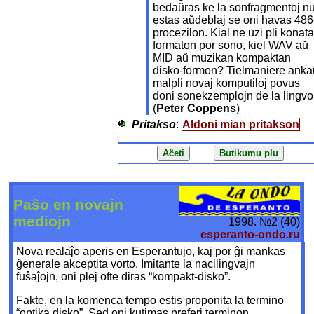
bedaŭras ke la sonfragmentoj n
estas aŭdeblaj se oni havas 486
procezilon. Kial ne uzi pli konat
formaton por sono, kiel WAV aŭ
MID aŭ muzikan kompaktan
disko-formon? Tielmaniere anka
malpli novaj komputiloj povus
doni sonekzemplojn de la lingvo
(
Peter Coppens
)
Pritakso
:
Aldoni mian pritakson
Paŝo en novajn
mediojn
1998. №2 (40)
esperanto-ondo.ru
Nova realaĵo aperis en Esperantujo, kaj por ĝi mankas
ĝenerale akceptita vorto. Imitante la nacilingvajn
fuŝaĵojn, oni plej ofte diras “kompakt-disko”.
Fakte, en la komenca tempo estis proponita la termino
“optika disko”. Sed oni kutimas preferi terminon