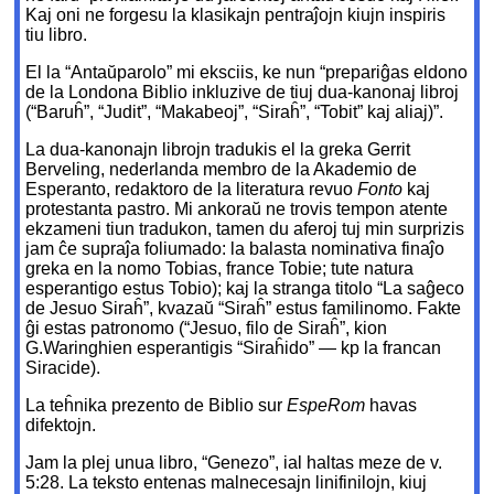
Kaj oni ne forgesu la klasikajn pentraĵojn kiujn inspiris
tiu libro.
El la “Antaŭparolo” mi eksciis, ke nun “prepariĝas eldono
de la Londona Biblio inkluzive de tiuj dua-kanonaj libroj
(“Baruĥ”, “Judit”, “Makabeoj”, “Siraĥ”, “Tobit” kaj aliaj)”.
La dua-kanonajn librojn tradukis el la greka Gerrit
Berveling, nederlanda membro de la Akademio de
Esperanto, redaktoro de la literatura revuo
Fonto
kaj
protestanta pastro. Mi ankoraŭ ne trovis tempon atente
ekzameni tiun tradukon, tamen du aferoj tuj min surprizis
jam ĉe supraĵa foliumado: la balasta nominativa finaĵo
greka en la nomo Tobias, france Tobie; tute natura
esperantigo estus Tobio); kaj la stranga titolo “La saĝeco
de Jesuo Siraĥ”, kvazaŭ “Siraĥ” estus familinomo. Fakte
ĝi estas patronomo (“Jesuo, filo de Siraĥ”, kion
G.Waringhien esperantigis “Siraĥido” — kp la francan
Siracide).
La teĥnika prezento de Biblio sur
EspeRom
havas
difektojn.
Jam la plej unua libro, “Genezo”, ial haltas meze de v.
5:28. La teksto entenas malnecesajn linifinilojn, kiuj