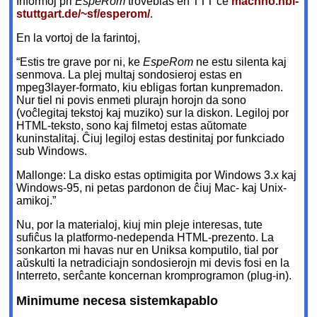
Informoj pri
EspeRom
troveblas en TTT ĉe
machno.hbi-
stuttgart.de
/~sf
/esperom/
.
En la vortoj de la farintoj,
“Estis tre grave por ni, ke
EspeRom
ne estu silenta kaj
senmova. La plej multaj sondosieroj estas en
mpeg3layer-formato, kiu ebligas fortan kunpremadon.
Nur tiel ni povis enmeti plurajn horojn da sono
(voĉlegitaj tekstoj kaj muziko) sur la diskon. Legiloj por
HTML-teksto, sono kaj filmetoj estas aŭtomate
kuninstalitaj. Ĉiuj legiloj estas destinitaj por funkciado
sub Windows.
Mallonge: La disko estas optimigita por Windows 3.x kaj
Windows-95, ni petas pardonon de ĉiuj Mac- kaj Unix-
amikoj.”
Nu, por la materialoj, kiuj min pleje interesas, tute
sufiĉus la platformo-nedependa HTML-prezento. La
sonkarton mi havas nur en Uniksa komputilo, tial por
aŭskulti la netradiciajn sondosierojn mi devis fosi en la
Interreto, serĉante koncernan kromprogramon (plug-in).
Minimume necesa sistemkapablo