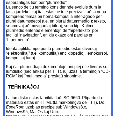
esperantigas tion per “plurmedio”.
La senco de tiu termino konsiderinde evoluis dum la
lasta jardeko, kaj tial estas ne tute preciza. Laŭ la nuna
kompreno temas pri homa-komputila inter-agado per
pluraj datumspecoj (t.e. en pluraj datummedioj): teksto,
senmovaj aŭ moviĝantaj bildoj, sono ktp. Kutime
plurmedio entenas elementojn de “hiperteksto” por
faciligi “navigadon”, en kiu okazo oni parolas pri
“hipermedio”.
Ideala aplikkampo por la plurmedio estas diversaj
“elektronikaj” (t.e. komputilaj) enciklopedioj, lernokursoj,
komputilaj ludoj.
Kaj ĉar plurmediajn dokumentojn oni plej ofte liveras sur
lumdisko (sed ankaŭ per TTT), iuj uzas la terminojn “CD-
ROM” kaj “multimedia” preskaŭ sinonime.
TEĤNIKAĴOJ
La lumdisko estas fabrikita laŭ ISO-9660. Pliparto da
materialo estas en HTML (la markolingvo de TTT). Do,
EspeRom
uzeblas precipe sub Windows3.x,
Windows95, MacOs kaj Unix.