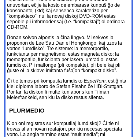
unuvortan, eĉ je la kosto de embarasa kunpuŝiĝo de
konsonantoj (ktd) kaj sensenca karakterizo per
“kompakteco”; nu, la novaj diskoj DVD-ROM estas
sepoble pli informodensaj (t.e. “kompaktaj”) ol ordinara
CD-ROM.
Bonan solvon alportis la ĉina lingvo. Mi sekvos la
proponon de Lee Sau Dan el Hongkongo, kaj uzos la
vorton “lumdisko”. Tre sisteme: la memorportilo,
funkcianta per magnetismo, estas magneta disko; la
memorportilo, funkcianta per lasera lumradio, estas
lumdisko. Pli mallonge (pli kompakte), pli bele kaj pli
ĝuste ol la sklave imitanta fuŝaĵon “kompakt-disko”.
Ĉi tie temos pri komputila lumdisko
EspeRom
, estiĝinta
kiel diploma laboro de Stefan Fisahn ĉe HBI-Stuttgart.
Por fari la diskon li multe kunlaboris kun Tilman
Meierfrankeld, sen kiu la disko restus silenta.
PLURMEDIO
Kion oni registras sur komputilaj lumdiskoj? Ĉi tie ni
trovas alian novan realaĵon, por kiu necesas speciala
vorto. La angla termino estas “multimedia”; mi