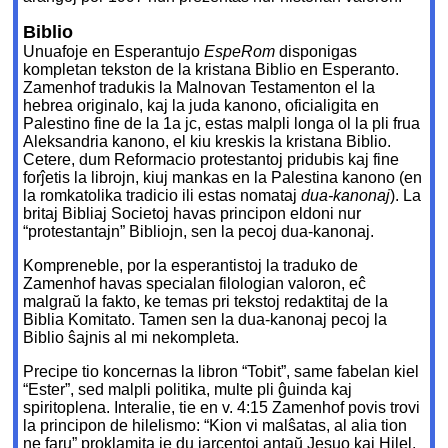
Biblio
Unuafoje en Esperantujo
EspeRom
disponigas
kompletan tekston de la kristana Biblio en Esperanto.
Zamenhof tradukis la Malnovan Testamenton el la
hebrea originalo, kaj la juda kanono, oficialigita en
Palestino fine de la 1a jc, estas malpli longa ol la pli frua
Aleksandria kanono, el kiu kreskis la kristana Biblio.
Cetere, dum Reformacio protestantoj pridubis kaj fine
forĵetis la librojn, kiuj mankas en la Palestina kanono (en
la romkatolika tradicio ili estas nomataj
dua-kanonaj
). La
britaj Bibliaj Societoj havas principon eldoni nur
“protestantajn” Bibliojn, sen la pecoj dua-kanonaj.
Kompreneble, por la esperantistoj la traduko de
Zamenhof havas specialan filologian valoron, eĉ
malgraŭ la fakto, ke temas pri tekstoj redaktitaj de la
Biblia Komitato. Tamen sen la dua-kanonaj pecoj la
Biblio ŝajnis al mi nekompleta.
Precipe tio koncernas la libron “Tobit”, same fabelan kiel
“Ester”, sed malpli politika, multe pli ĝuinda kaj
spiritoplena. Interalie, tie en v. 4:15 Zamenhof povis trovi
la principon de hilelismo: “Kion vi malŝatas, al alia tion
ne faru” proklamita je du jarcentoj antaŭ Jesuo kaj Hilel.