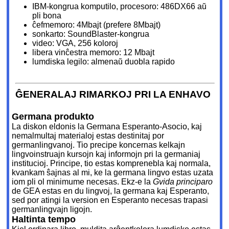
IBM-kongrua komputilo, procesoro: 486DX66 aŭ
pli bona
ĉefmemoro: 4Mbajt (prefere 8Mbajt)
sonkarto: SoundBlaster-kongrua
video: VGA, 256 koloroj
libera vinĉestra memoro: 12 Mbajt
lumdiska legilo: almenaŭ duobla rapido
ĜENERALAJ RIMARKOJ PRI LA ENHAVO
Germana produkto
La diskon eldonis la Germana Esperanto-Asocio, kaj
nemalmultaj materialoj estas destinitaj por
germanlingvanoj. Tio precipe koncernas kelkajn
lingvoinstruajn kursojn kaj informojn pri la germaniaj
institucioj. Principe, tio estas komprenebla kaj normala,
kvankam ŝajnas al mi, ke la germana lingvo estas uzata
iom pli ol minimume necesas. Ekz-e la
Gvida principaro
de GEA estas en du lingvoj, la germana kaj Esperanto,
sed por atingi la version en Esperanto necesas trapasi
germanlingvajn ligojn.
Haltinta tempo