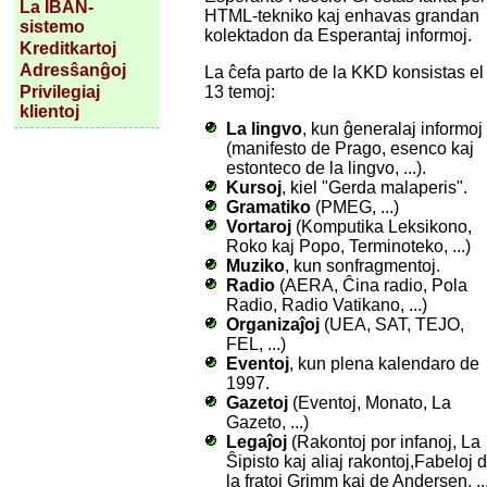
La IBAN-
HTML-tekniko kaj enhavas grandan
sistemo
kolektadon da Esperantaj informoj.
Kreditkartoj
Adresŝanĝoj
La ĉefa parto de la KKD konsistas el
13 temoj:
Privilegiaj
klientoj
La lingvo
, kun ĝeneralaj informoj
(manifesto de Prago, esenco kaj
estonteco de la lingvo, ...).
Kursoj
, kiel "Gerda malaperis".
Gramatiko
(PMEG, ...)
Vortaroj
(Komputika Leksikono,
Roko kaj Popo, Terminoteko, ...)
Muziko
, kun sonfragmentoj.
Radio
(AERA, Ĉina radio, Pola
Radio, Radio Vatikano, ...)
Organizaĵoj
(UEA, SAT, TEJO,
FEL, ...)
Eventoj
, kun plena kalendaro de
1997.
Gazetoj
(Eventoj, Monato, La
Gazeto, ...)
Legaĵoj
(Rakontoj por infanoj, La
Ŝipisto kaj aliaj rakontoj,Fabeloj 
la fratoj Grimm kaj de Andersen, ..