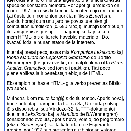
Kiel ordinara libro, muldita arĝentkolora lumdisko estas
speco de konstanta memoro. Por aperigi lumdiskon en
marto 1997, necesis finkompili la materialojn en januaro,
kaj ĝuste tiun momenton por ĉiam fiksis
EspeRom
.
Ĉar du homoj dum unu jaro ne povus tute plenigi
komputilan lumdiskon (ĉ. 680 Mbajt); multajn kontribuojn
ili transprenis el pretaj TTT-paĝaroj, kelkajn aliajn ili
mem HTML-igis el la rete haveblaj materialoj. Do, ili
kvazaŭ fotis la nunan staton de la Interreto.
Inter tiaj pretaj pecoj estas mia
Komputika Leksikono
kaj
Plena Manlibro de Esperanta Gramatiko
de Bertilo
Wennergren (tre grava verko, ne malpli plena ol la
Plena
Analiza Gramatiko
, sed iom pli praktika). Tiaj pecoj
plene aplikas la hipertekstajn eblojn de HTML.
Ekzemplon pri haste HTML-igita verko prezentas Biblio
(vd sube).
Mirindas, kiom multe ŝanĝiĝis de tiu tempo. Aperis novaj,
bone poluritaj tiparoj por la Latina-3a; Unikodaj solvoj
iĝis disponeblaj sub Vindozo-32; la TTT-dokumentoj
(kiel mia
Leksikono
kaj la
Manlibro
de B.Wennergren)
konsiderinde evoluis, aperis novaj versioj de programaro
(ekz-e
Supersigno
), kaj la kalendaro de Esperanto-
aranĝoj por 1997 nun prezentas nur historian valoron.