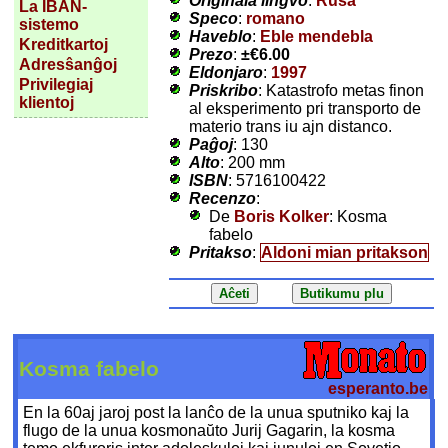
Originala lingvo
:
Rusa
La IBAN-
Speco
:
romano
sistemo
Haveblo
:
Eble mendebla
Kreditkartoj
Prezo
:
±
€6.00
Adresŝanĝoj
Eldonjaro
:
1997
Privilegiaj
Priskribo
: Katastrofo metas finon
klientoj
al eksperimento pri transporto de
materio trans iu ajn distanco.
Paĝoj
: 130
Alto
: 200 mm
ISBN
: 5716100422
Recenzo
:
De
Boris Kolker
: Kosma
fabelo
Pritakso
:
Aldoni mian pritakson
Kosma fabelo
esperanto.be
En la 60aj jaroj post la lanĉo de la unua sputniko kaj la
flugo de la unua kosmonaŭto Jurij Gagarin, la kosma