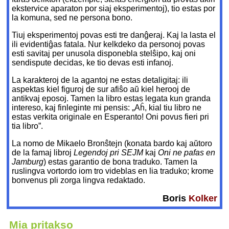
ekstervice aparaton por siaj eksperimentoj), tio estas por
la komuna, sed ne persona bono.
Tiuj eksperimentoj povas esti tre danĝeraj. Kaj la lasta el
ili evidentiĝas fatala. Nur kelkdeko da personoj povas
esti savitaj per unusola disponebla stelŝipo, kaj oni
sendispute decidas, ke tio devas esti infanoj.
La karakteroj de la agantoj ne estas detaligitaj: ili
aspektas kiel figuroj de sur afiŝo aŭ kiel herooj de
antikvaj eposoj. Tamen la libro estas legata kun granda
intereso, kaj finleginte mi pensis: „Aĥ, kial tiu libro ne
estas verkita originale en Esperanto! Oni povus fieri pri
tia libro”.
La nomo de Mikaelo Bronŝtejn (konata bardo kaj aŭtoro
de la famaj libroj
Legendoj pri SEJM
kaj
Oni ne pafas en
Jamburg
) estas garantio de bona traduko. Tamen la
ruslingva vortordo iom tro videblas en lia traduko; krome
bonvenus pli zorga lingva redaktado.
Boris
Kolker
Mia pritakso