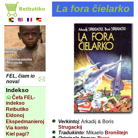
La fora ĉielarko
FEL, ĉiam io
nova!
Indekso
Ĉefa FEL-
indekso
Retbutiko
Eldonoj
Verkintoj
: Arkadij & Boris
Ekspedmanieroj
Strugackij
Via konto
Tradukinto
: Mikaelo
Bronŝtejn
Kiel pagi?