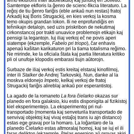
temo ekfuroris inter adoleskuloj kaj junuloj en Sovetio.
Samtempe ekfloris la ĝenro de scienc-fikcia literaturo. La
reĝoj de tiu ĝenro fariĝis (eble ankaŭ nun restas) fratoj
Arkadij kaj Boris Strugackij, en kies verkoj la kosma
temo okupis grandan lokon. Ili ne enprofundiĝis en
teĥnikajn detalojn, sed uzis priskribon de nekutimaj
cirkonstancoj por trakti unuavice problemojn etikajn kaj
pensigi la legantojn. Iuj iliaj verkoj eĉ ne povis aperi
siatempe (ekzemple,
Fabelo pri triopo
), ĉar enhavis
apenaŭ kaŝitan karikaturon pri la tiama totalisma reĝimo.
Ne mirinde, ke la oficiala ŝtata kaj partia literatura kritiko
pli ol unufoje klopodis embarasi tiujn aŭtorojn.
Surbaze de iliaj verkoj estis kreitaj elstaraj kinofilmoj,
inter ili
Stalker
de Andrej Tarkovskij. Nun, danke al la
moskva eldonejo
Impeto
, kelkaj verkoj de fratoj
Strugackij fariĝis alireblaj ankaŭ por esperantistoj.
La agado de la romaneto
La fora ĉielarko
okazas sur
planedo en fora galaksio, kiu estis disponigita al fizikistoj
kiel eksperimentejo. La eksperimentoj pri nul-
transportado (momenta kaj senveturila transportado de
senvivaj objektoj kaj vivaj estaĵoj trans iu ajn distanco)
estas ege gravaj por la homaro. La loĝantaro de la
planedo Ĉielarko estas altmoralaj homoj, kaj se iuj el ili
faras delikton (ekzemple, ŝtelas energion aŭ provas akiri