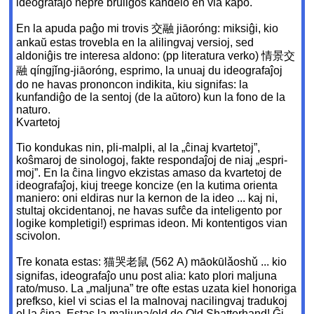
ideografaĵo nepre bruliĝos kandelo en via kapo.
En la apuda paĝo mi trovis 交融 jiāoróng: miksiĝi, kio
ankaŭ estas trovebla en la alilingvaj versioj, sed
aldoniĝis tre interesa aldono: (pp literatura verko) 情景交
融 qíngjǐng-jiāoróng, esprimo, la unuaj du ideografaĵoj
do ne havas prononcon indikita, kiu signifas: la
kunfandiĝo de la sentoj (de la aŭtoro) kun la fono de la
naturo.
Kvartetoj
Tio kondukas nin, pli-malpli, al la „ĉinaj kvartetoj”,
koŝmaroj de sinologoj, fakte respondaĵoj de niaj „espri-
moj”. En la ĉina lingvo ekzistas amaso da kvartetoj de
ideografaĵoj, kiuj treege koncize (en la kutima orienta
maniero: oni eldiras nur la kernon de la ideo ... kaj ni,
stultaj okcidentanoj, ne havas sufĉe da inteligento por
logike kompletigi!) esprimas ideon. Mi kontentigos vian
scivolon.
Tre konata estas: 猫哭老鼠 (562 A) māokūlǎoshǔ ... kio
signifas, ideografaĵo unu post alia: kato plori maljuna
rato/muso. La „maljuna” tre ofte estas uzata kiel honoriga
prefkso, kiel vi scias el la malnovaj nacilingvaj tradukoj
el la ĉina. Estas la maljuna/old de Old Shatterhand! Ĝi