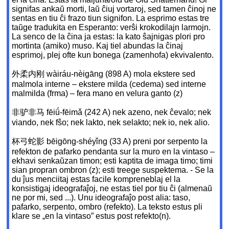
signifas ankaŭ morti, laŭ ĉiuj vortaroj, sed tamen ĉinoj ne
sentas en tiu ĉi frazo tiun signifon. La esprimo estas tre
taŭge tradukita en Esperanto: verŝi krokodilajn larmojn.
La senco de la ĉina ja estas: la kato ŝajnigas plori pro
mortinta (amiko) muso. Kaj tiel abundas la ĉinaj
esprimoj, plej ofte kun bonega (zamenhofa) ekvivalento.
外柔内刚 wàiráu-nèigāng (898 A) mola ekstere sed
malmola interne – ekstere milda (cedema) sed interne
malmilda (frma) – fera mano en velura ganto (z)
非驴非马 fēiǘ-fēimǎ (242 A) nek azeno, nek ĉevalo; nek
viando, nek fŝo; nek lakto, nek selakto; nek io, nek alio.
杯弓蛇影 bēigōng-shéyǐng (33 A) preni por serpento la
refekton de pafarko pendanta sur la muro en la vintaso –
ekhavi senkaŭzan timon; esti kaptita de imaga timo; timi
sian propran ombron (z); esti treege suspektema. - Se la
du ĵus menciitaj estas facile kompreneblaj el la
konsistigaj ideografaĵoj, ne estas tiel por tiu ĉi (almenaŭ
ne por mi, sed ...). Unu ideografaĵo post alia: taso,
pafarko, serpento, ombro (refekto). La teksto estus pli
klare se „en la vintaso” estus post refekto(n).