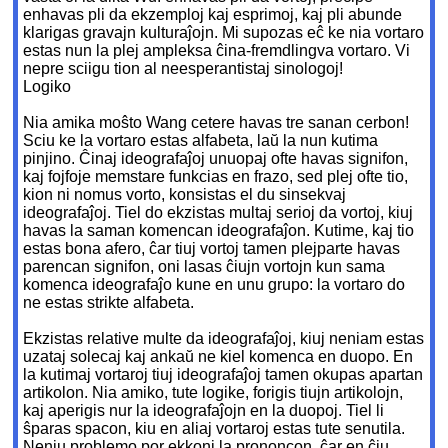
enhavas pli da ekzemploj kaj esprimoj, kaj pli abunde
klarigas gravajn kulturaĵojn. Mi supozas eĉ ke nia vortaro
estas nun la plej ampleksa ĉina-fremdlingva vortaro. Vi
nepre sciigu tion al neesperantistaj sinologoj!
Logiko
Nia amika moŝto Wang cetere havas tre sanan cerbon!
Sciu ke la vortaro estas alfabeta, laŭ la nun kutima
pinjino. Ĉinaj ideografaĵoj unuopaj ofte havas signifon,
kaj fojfoje memstare funkcias en frazo, sed plej ofte tio,
kion ni nomus vorto, konsistas el du sinsekvaj
ideografaĵoj. Tiel do ekzistas multaj serioj da vortoj, kiuj
havas la saman komencan ideografaĵon. Kutime, kaj tio
estas bona afero, ĉar tiuj vortoj tamen plejparte havas
parencan signifon, oni lasas ĉiujn vortojn kun sama
komenca ideografaĵo kune en unu grupo: la vortaro do
ne estas strikte alfabeta.
Ekzistas relative multe da ideografaĵoj, kiuj neniam estas
uzataj solecaj kaj ankaŭ ne kiel komenca en duopo. En
la kutimaj vortaroj tiuj ideografaĵoj tamen okupas apartan
artikolon. Nia amiko, tute logike, forigis tiujn artikolojn,
kaj aperigis nur la ideografaĵojn en la duopoj. Tiel li
ŝparas spacon, kiu en aliaj vortaroj estas tute senutila.
Neniu problemo por ekkoni la prononcon, ĉar en ĉiu