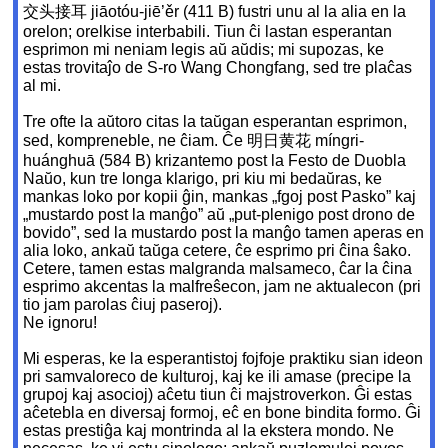
交头接耳 jiāotóu-jiē’ěr (411 B) fustri unu al la alia en la
orelon; orelkise interbabili. Tiun ĉi lastan esperantan
esprimon mi neniam legis aŭ aŭdis; mi supozas, ke
estas trovitaĵo de S-ro Wang Chongfang, sed tre plaĉas
al mi.
Tre ofte la aŭtoro citas la taŭgan esperantan esprimon,
sed, kompreneble, ne ĉiam. Ĉe 明日黄花 míngri-
huánghuā (584 B) krizantemo post la Festo de Duobla
Naŭo, kun tre longa klarigo, pri kiu mi bedaŭras, ke
mankas loko por kopii ĝin, mankas „fgoj post Pasko” kaj
„mustardo post la manĝo” aŭ „put-plenigo post drono de
bovido”, sed la mustardo post la manĝo tamen aperas en
alia loko, ankaŭ taŭga cetere, ĉe esprimo pri ĉina ŝako.
Cetere, tamen estas malgranda malsameco, ĉar la ĉina
esprimo akcentas la malfreŝecon, jam ne aktualecon (pri
tio jam parolas ĉiuj paseroj).
Ne ignoru!
Mi esperas, ke la esperantistoj fojfoje praktiku sian ideon
pri samvaloreco de kulturoj, kaj ke ili amase (precipe la
grupoj kaj asocioj) aĉetu tiun ĉi majstroverkon. Ĝi estas
aĉetebla en diversaj formoj, eĉ en bone bindita formo. Ĝi
estas prestiĝa kaj montrinda al la ekstera mondo. Ne