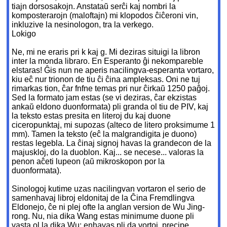
tiajn dorsosakojn. Anstataŭ serĉi kaj nombri la
komposterarojn (maloftajn) mi klopodos ĉiĉeroni vin,
inkluzive la nesinologon, tra la verkego.
Lokigo
Ne, mi ne eraris pri k kaj g. Mi deziras situigi la libron
inter la monda libraro. En Esperanto ĝi nekompareble
elstaras! Ĝis nun ne aperis nacilingva-esperanta vortaro,
kiu eĉ nur trionon de tiu ĉi ĉina ampleksas. Oni ne tuj
rimarkas tion, ĉar fnfne temas pri nur ĉirkaŭ 1250 paĝoj.
Sed la formato jam estas (se vi deziras, ĉar ekzistas
ankaŭ eldono duonformata) pli granda ol tiu de PIV, kaj
la teksto estas presita en literoj du kaj duone
ciceropunktaj, mi supozas (alteco de litero proksimume 1
mm). Tamen la teksto (eĉ la malgrandigita je duono)
restas legebla. La ĉinaj signoj havas la grandecon de la
majuskloj, do la duoblon. Kaj... se necese... valoras la
penon aĉeti lupeon (aŭ mikroskopon por la
duonformata).
Sinologoj kutime uzas nacilingvan vortaron el serio de
samenhavaj libroj eldonitaj de la Ĉina Fremdlingva
Eldonejo, ĉe ni plej ofte la anglan version de Wu Jing-
rong. Nu, nia dika Wang estas minimume duone pli
vasta ol la dika Wu: enhavas pli da vortoj, precipe