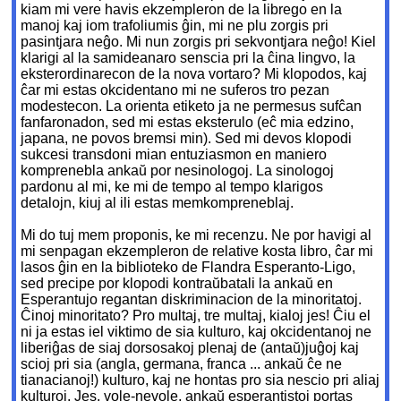
kiam mi vere havis ekzempleron de la librego en la
manoj kaj iom trafoliumis ĝin, mi ne plu zorgis pri
pasintjara neĝo. Mi nun zorgis pri sekvontjara neĝo! Kiel
klarigi al la samideanaro senscia pri la ĉina lingvo, la
eksterordinarecon de la nova vortaro? Mi klopodos, kaj
ĉar mi estas okcidentano mi ne suferos tro pezan
modestecon. La orienta etiketo ja ne permesus sufĉan
fanfaronadon, sed mi estas eksterulo (eĉ mia edzino,
japana, ne povos bremsi min). Sed mi devos klopodi
sukcesi transdoni mian entuziasmon en maniero
komprenebla ankaŭ por nesinologoj. La sinologoj
pardonu al mi, ke mi de tempo al tempo klarigos
detalojn, kiuj al ili estas memkompreneblaj.
Mi do tuj mem proponis, ke mi recenzu. Ne por havigi al
mi senpagan ekzempleron de relative kosta libro, ĉar mi
lasos ĝin en la biblioteko de Flandra Esperanto-Ligo,
sed precipe por klopodi kontraŭbatali la ankaŭ en
Esperantujo regantan diskriminacion de la minoritatoj.
Ĉinoj minoritato? Pro multaj, tre multaj, kialoj jes! Ĉiu el
ni ja estas iel viktimo de sia kulturo, kaj okcidentanoj ne
liberiĝas de siaj dorsosakoj plenaj de (antaŭ)juĝoj kaj
scioj pri sia (angla, germana, franca ... ankaŭ ĉe ne
tianacianoj!) kulturo, kaj ne hontas pro sia nescio pri aliaj
kulturoj. Jes, vole-nevole, ankaŭ esperantistoj portas