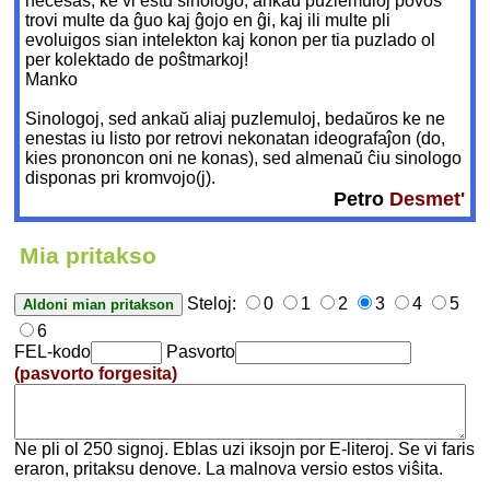
necesas, ke vi estu sinologo; ankaŭ puzlemuloj povos
trovi multe da ĝuo kaj ĝojo en ĝi, kaj ili multe pli
evoluigos sian intelekton kaj konon per tia puzlado ol
per kolektado de poŝtmarkoj!
Manko
Sinologoj, sed ankaŭ aliaj puzlemuloj, bedaŭros ke ne
enestas iu listo por retrovi nekonatan ideografaĵon (do,
kies prononcon oni ne konas), sed almenaŭ ĉiu sinologo
disponas pri kromvojo(j).
Petro
Desmet'
Mia pritakso
Steloj:
0
1
2
3
4
5
6
FEL-kodo
Pasvorto
(pasvorto forgesita)
Ne pli ol 250 signoj. Eblas uzi iksojn por E-literoj. Se vi faris
eraron, pritaksu denove. La malnova versio estos viŝita.