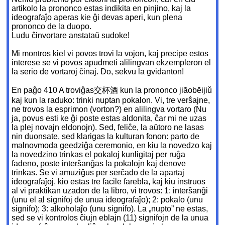
artikolo la prononco estas indikita en pinjino, kaj la
ideografaĵo aperas kie ĝi devas aperi, kun plena
prononco de la duopo.
Ludu ĉinvortare anstataŭ sudoke!
Mi montros kiel vi povos trovi la vojon, kaj precipe estos
interese se vi povos apudmeti alilingvan ekzempleron el
la serio de vortaroj ĉinaj. Do, sekvu la gvidanton!
En paĝo 410 A troviĝas交杯酒 kun la prononco jiāobēijiǔ
kaj kun la raduko: trinki nuptan pokalon. Vi, tre verŝajne,
ne trovos la esprimon (vorton?) en alilingva vortaro (Nu
ja, povus esti ke ĝi poste estas aldonita, ĉar mi ne uzas
la plej novajn eldonojn). Sed, feliĉe, la aŭtoro ne lasas
nin duonsate, sed klarigas la kulturan fonon: parto de
malnovmoda geedziĝa ceremonio, en kiu la novedzo kaj
la novedzino trinkas el pokaloj kunligitaj per ruĝa
fadeno, poste interŝanĝas la pokalojn kaj denove
trinkas. Se vi amuziĝus per serĉado de la apartaj
ideografaĵoj, kio estas tre facile farebla, kaj kiu instruos
al vi praktikan uzadon de la libro, vi trovos: 1: interŝanĝi
(unu el al signifoj de unua ideografaĵo); 2: pokalo (unu
signifo); 3: alkoholaĵo (unu signifo). La „nupto” ne estas,
sed se vi kontrolos ĉiujn eblajn (11) signifojn de la unua