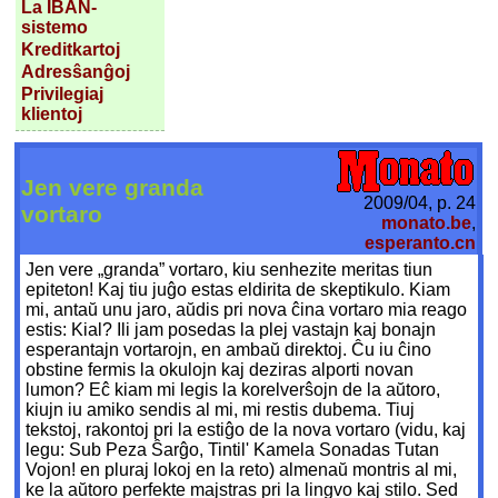
La IBAN-
sistemo
Kreditkartoj
Adresŝanĝoj
Privilegiaj
klientoj
Jen vere granda
2009/04, p. 24
vortaro
monato.be
,
esperanto.cn
Jen vere „granda” vortaro, kiu senhezite meritas tiun
epiteton! Kaj tiu juĝo estas eldirita de skeptikulo. Kiam
mi, antaŭ unu jaro, aŭdis pri nova ĉina vortaro mia reago
estis: Kial? Ili jam posedas la plej vastajn kaj bonajn
esperantajn vortarojn, en ambaŭ direktoj. Ĉu iu ĉino
obstine fermis la okulojn kaj deziras alporti novan
lumon? Eĉ kiam mi legis la korelverŝojn de la aŭtoro,
kiujn iu amiko sendis al mi, mi restis dubema. Tiuj
tekstoj, rakontoj pri la estiĝo de la nova vortaro (vidu, kaj
legu: Sub Peza Ŝarĝo, Tintil' Kamela Sonadas Tutan
Vojon! en pluraj lokoj en la reto) almenaŭ montris al mi,
ke la aŭtoro perfekte majstras pri la lingvo kaj stilo. Sed