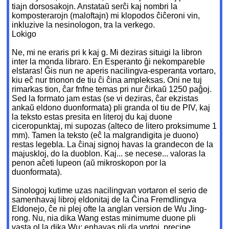
tiajn dorsosakojn. Anstataŭ serĉi kaj nombri la
komposterarojn (maloftajn) mi klopodos ĉiĉeroni vin,
inkluzive la nesinologon, tra la verkego.
Lokigo
Ne, mi ne eraris pri k kaj g. Mi deziras situigi la libron
inter la monda libraro. En Esperanto ĝi nekompareble
elstaras! Ĝis nun ne aperis nacilingva-esperanta vortaro,
kiu eĉ nur trionon de tiu ĉi ĉina ampleksas. Oni ne tuj
rimarkas tion, ĉar fnfne temas pri nur ĉirkaŭ 1250 paĝoj.
Sed la formato jam estas (se vi deziras, ĉar ekzistas
ankaŭ eldono duonformata) pli granda ol tiu de PIV, kaj
la teksto estas presita en literoj du kaj duone
ciceropunktaj, mi supozas (alteco de litero proksimume 1
mm). Tamen la teksto (eĉ la malgrandigita je duono)
restas legebla. La ĉinaj signoj havas la grandecon de la
majuskloj, do la duoblon. Kaj... se necese... valoras la
penon aĉeti lupeon (aŭ mikroskopon por la
duonformata).
Sinologoj kutime uzas nacilingvan vortaron el serio de
samenhavaj libroj eldonitaj de la Ĉina Fremdlingva
Eldonejo, ĉe ni plej ofte la anglan version de Wu Jing-
rong. Nu, nia dika Wang estas minimume duone pli
vasta ol la dika Wu: enhavas pli da vortoj, precipe