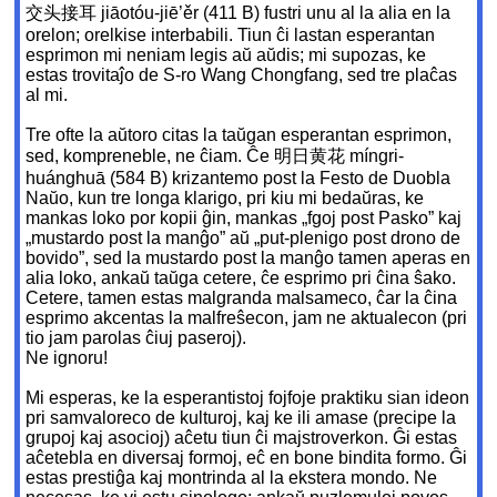
交头接耳 jiāotóu-jiē’ěr (411 B) fustri unu al la alia en la
orelon; orelkise interbabili. Tiun ĉi lastan esperantan
esprimon mi neniam legis aŭ aŭdis; mi supozas, ke
estas trovitaĵo de S-ro Wang Chongfang, sed tre plaĉas
al mi.
Tre ofte la aŭtoro citas la taŭgan esperantan esprimon,
sed, kompreneble, ne ĉiam. Ĉe 明日黄花 míngri-
huánghuā (584 B) krizantemo post la Festo de Duobla
Naŭo, kun tre longa klarigo, pri kiu mi bedaŭras, ke
mankas loko por kopii ĝin, mankas „fgoj post Pasko” kaj
„mustardo post la manĝo” aŭ „put-plenigo post drono de
bovido”, sed la mustardo post la manĝo tamen aperas en
alia loko, ankaŭ taŭga cetere, ĉe esprimo pri ĉina ŝako.
Cetere, tamen estas malgranda malsameco, ĉar la ĉina
esprimo akcentas la malfreŝecon, jam ne aktualecon (pri
tio jam parolas ĉiuj paseroj).
Ne ignoru!
Mi esperas, ke la esperantistoj fojfoje praktiku sian ideon
pri samvaloreco de kulturoj, kaj ke ili amase (precipe la
grupoj kaj asocioj) aĉetu tiun ĉi majstroverkon. Ĝi estas
aĉetebla en diversaj formoj, eĉ en bone bindita formo. Ĝi
estas prestiĝa kaj montrinda al la ekstera mondo. Ne