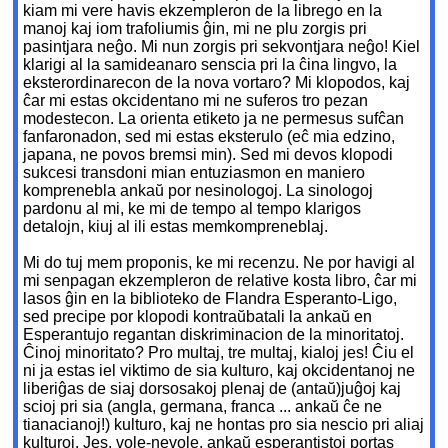
kiam mi vere havis ekzempleron de la librego en la
manoj kaj iom trafoliumis ĝin, mi ne plu zorgis pri
pasintjara neĝo. Mi nun zorgis pri sekvontjara neĝo! Kiel
klarigi al la samideanaro senscia pri la ĉina lingvo, la
eksterordinarecon de la nova vortaro? Mi klopodos, kaj
ĉar mi estas okcidentano mi ne suferos tro pezan
modestecon. La orienta etiketo ja ne permesus sufĉan
fanfaronadon, sed mi estas eksterulo (eĉ mia edzino,
japana, ne povos bremsi min). Sed mi devos klopodi
sukcesi transdoni mian entuziasmon en maniero
komprenebla ankaŭ por nesinologoj. La sinologoj
pardonu al mi, ke mi de tempo al tempo klarigos
detalojn, kiuj al ili estas memkompreneblaj.
Mi do tuj mem proponis, ke mi recenzu. Ne por havigi al
mi senpagan ekzempleron de relative kosta libro, ĉar mi
lasos ĝin en la biblioteko de Flandra Esperanto-Ligo,
sed precipe por klopodi kontraŭbatali la ankaŭ en
Esperantujo regantan diskriminacion de la minoritatoj.
Ĉinoj minoritato? Pro multaj, tre multaj, kialoj jes! Ĉiu el
ni ja estas iel viktimo de sia kulturo, kaj okcidentanoj ne
liberiĝas de siaj dorsosakoj plenaj de (antaŭ)juĝoj kaj
scioj pri sia (angla, germana, franca ... ankaŭ ĉe ne
tianacianoj!) kulturo, kaj ne hontas pro sia nescio pri aliaj
kulturoj. Jes, vole-nevole, ankaŭ esperantistoj portas