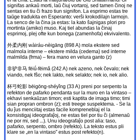
signifas ankaŭ morti, laŭ ĉiuj vortaroj, sed tamen ĉinoj ne
sentas en tiu ĉi frazo tiun signifon. La esprimo estas tre
taŭge tradukita en Esperanto: verŝi krokodilajn larmojn.
La senco de la ĉina ja estas: la kato ŝajnigas plori pro
mortinta (amiko) muso. Kaj tiel abundas la ĉinaj
esprimoj, plej ofte kun bonega (zamenhofa) ekvivalento.
外柔内刚 wàiráu-nèigāng (898 A) mola ekstere sed
malmola interne – ekstere milda (cedema) sed interne
malmilda (frma) – fera mano en velura ganto (z)
非驴非马 fēiǘ-fēimǎ (242 A) nek azeno, nek ĉevalo; nek
viando, nek fŝo; nek lakto, nek selakto; nek io, nek alio.
杯弓蛇影 bēigōng-shéyǐng (33 A) preni por serpento la
refekton de pafarko pendanta sur la muro en la vintaso –
ekhavi senkaŭzan timon; esti kaptita de imaga timo; timi
sian propran ombron (z); esti treege suspektema. - Se la
du ĵus menciitaj estas facile kompreneblaj el la
konsistigaj ideografaĵoj, ne estas tiel por tiu ĉi (almenaŭ
ne por mi, sed ...). Unu ideografaĵo post alia: taso,
pafarko, serpento, ombro (refekto). La teksto estus pli
klare se „en la vintaso” estus post refekto(n).