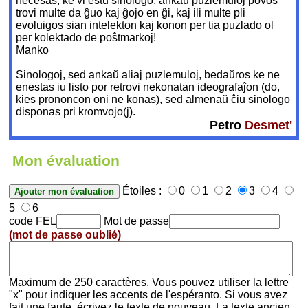
necesas, ke vi estu sinologo; ankaŭ puzlemuloj povos
trovi multe da ĝuo kaj ĝojo en ĝi, kaj ili multe pli
evoluigos sian intelekton kaj konon per tia puzlado ol
per kolektado de poŝtmarkoj!
Manko
Sinologoj, sed ankaŭ aliaj puzlemuloj, bedaŭros ke ne
enestas iu listo por retrovi nekonatan ideografaĵon (do,
kies prononcon oni ne konas), sed almenaŭ ĉiu sinologo
disponas pri kromvojo(j).
Petro
Desmet'
Mon évaluation
Étoiles :
0
1
2
3
4
5
6
code FEL
Mot de passe
(mot de passe oublié)
Maximum de 250 caractères. Vous pouvez utiliser la lettre
"x" pour indiquer les accents de l'espéranto. Si vous avez
fait une faute, écrivez le texte de nouveau. La texte ancien