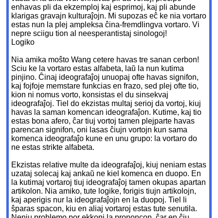
enhavas pli da ekzemploj kaj esprimoj, kaj pli abunde
klarigas gravajn kulturaĵojn. Mi supozas eĉ ke nia vortaro
estas nun la plej ampleksa ĉina-fremdlingva vortaro. Vi
nepre sciigu tion al neesperantistaj sinologoj!
Logiko
Nia amika moŝto Wang cetere havas tre sanan cerbon!
Sciu ke la vortaro estas alfabeta, laŭ la nun kutima
pinjino. Ĉinaj ideografaĵoj unuopaj ofte havas signifon,
kaj fojfoje memstare funkcias en frazo, sed plej ofte tio,
kion ni nomus vorto, konsistas el du sinsekvaj
ideografaĵoj. Tiel do ekzistas multaj serioj da vortoj, kiuj
havas la saman komencan ideografaĵon. Kutime, kaj tio
estas bona afero, ĉar tiuj vortoj tamen plejparte havas
parencan signifon, oni lasas ĉiujn vortojn kun sama
komenca ideografaĵo kune en unu grupo: la vortaro do
ne estas strikte alfabeta.
Ekzistas relative multe da ideografaĵoj, kiuj neniam estas
uzataj solecaj kaj ankaŭ ne kiel komenca en duopo. En
la kutimaj vortaroj tiuj ideografaĵoj tamen okupas apartan
artikolon. Nia amiko, tute logike, forigis tiujn artikolojn,
kaj aperigis nur la ideografaĵojn en la duopoj. Tiel li
ŝparas spacon, kiu en aliaj vortaroj estas tute senutila.
Neniu problemo por ekkoni la prononcon, ĉar en ĉiu