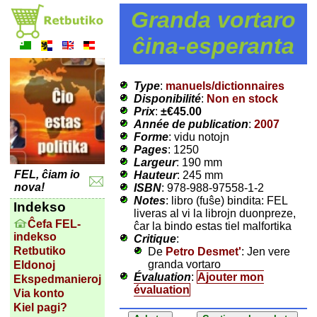
Granda vortaro
ĉina-esperanta
Type
:
manuels/dictionnaires
Disponibilité
:
Non en stock
Prix
:
±
€45.00
Année de publication
:
2007
Forme
: vidu notojn
Pages
: 1250
Largeur
: 190 mm
FEL, ĉiam io
Hauteur
: 245 mm
nova!
ISBN
: 978-988-97558-1-2
Notes
: libro (fuŝe) bindita: FEL
Indekso
liveras al vi la librojn duonpreze,
Ĉefa FEL-
ĉar la bindo estas tiel malfortika
indekso
Critique
:
Retbutiko
De
Petro Desmet'
: Jen vere
granda vortaro
Eldonoj
Évaluation
:
Ajouter mon
Ekspedmanieroj
évaluation
Via konto
Kiel pagi?