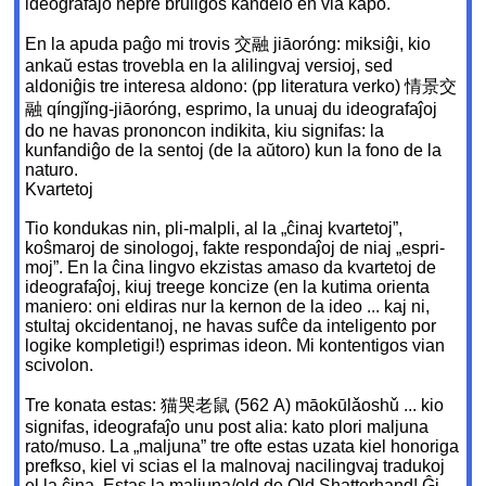
ideografaĵo nepre bruliĝos kandelo en via kapo.
En la apuda paĝo mi trovis 交融 jiāoróng: miksiĝi, kio
ankaŭ estas trovebla en la alilingvaj versioj, sed
aldoniĝis tre interesa aldono: (pp literatura verko) 情景交
融 qíngjǐng-jiāoróng, esprimo, la unuaj du ideografaĵoj
do ne havas prononcon indikita, kiu signifas: la
kunfandiĝo de la sentoj (de la aŭtoro) kun la fono de la
naturo.
Kvartetoj
Tio kondukas nin, pli-malpli, al la „ĉinaj kvartetoj”,
koŝmaroj de sinologoj, fakte respondaĵoj de niaj „espri-
moj”. En la ĉina lingvo ekzistas amaso da kvartetoj de
ideografaĵoj, kiuj treege koncize (en la kutima orienta
maniero: oni eldiras nur la kernon de la ideo ... kaj ni,
stultaj okcidentanoj, ne havas sufĉe da inteligento por
logike kompletigi!) esprimas ideon. Mi kontentigos vian
scivolon.
Tre konata estas: 猫哭老鼠 (562 A) māokūlǎoshǔ ... kio
signifas, ideografaĵo unu post alia: kato plori maljuna
rato/muso. La „maljuna” tre ofte estas uzata kiel honoriga
prefkso, kiel vi scias el la malnovaj nacilingvaj tradukoj
el la ĉina. Estas la maljuna/old de Old Shatterhand! Ĝi