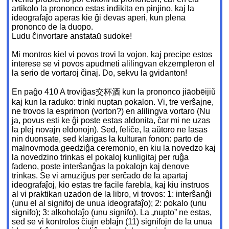
artikolo la prononco estas indikita en pinjino, kaj la
ideografaĵo aperas kie ĝi devas aperi, kun plena
prononco de la duopo.
Ludu ĉinvortare anstataŭ sudoke!
Mi montros kiel vi povos trovi la vojon, kaj precipe estos
interese se vi povos apudmeti alilingvan ekzempleron el
la serio de vortaroj ĉinaj. Do, sekvu la gvidanton!
En paĝo 410 A troviĝas交杯酒 kun la prononco jiāobēijiǔ
kaj kun la raduko: trinki nuptan pokalon. Vi, tre verŝajne,
ne trovos la esprimon (vorton?) en alilingva vortaro (Nu
ja, povus esti ke ĝi poste estas aldonita, ĉar mi ne uzas
la plej novajn eldonojn). Sed, feliĉe, la aŭtoro ne lasas
nin duonsate, sed klarigas la kulturan fonon: parto de
malnovmoda geedziĝa ceremonio, en kiu la novedzo kaj
la novedzino trinkas el pokaloj kunligitaj per ruĝa
fadeno, poste interŝanĝas la pokalojn kaj denove
trinkas. Se vi amuziĝus per serĉado de la apartaj
ideografaĵoj, kio estas tre facile farebla, kaj kiu instruos
al vi praktikan uzadon de la libro, vi trovos: 1: interŝanĝi
(unu el al signifoj de unua ideografaĵo); 2: pokalo (unu
signifo); 3: alkoholaĵo (unu signifo). La „nupto” ne estas,
sed se vi kontrolos ĉiujn eblajn (11) signifojn de la unua