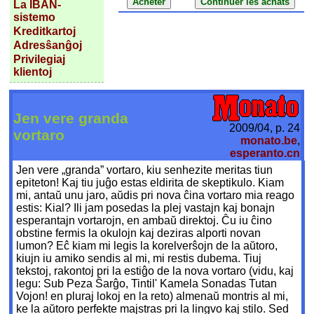
La IBAN-
sistemo
Kreditkartoj
Adresŝanĝoj
Privilegiaj
klientoj
Jen vere granda
2009/04, p. 24
vortaro
monato.be
,
esperanto.cn
Jen vere „granda” vortaro, kiu senhezite meritas tiun
epiteton! Kaj tiu juĝo estas eldirita de skeptikulo. Kiam
mi, antaŭ unu jaro, aŭdis pri nova ĉina vortaro mia reago
estis: Kial? Ili jam posedas la plej vastajn kaj bonajn
esperantajn vortarojn, en ambaŭ direktoj. Ĉu iu ĉino
obstine fermis la okulojn kaj deziras alporti novan
lumon? Eĉ kiam mi legis la korelverŝojn de la aŭtoro,
kiujn iu amiko sendis al mi, mi restis dubema. Tiuj
tekstoj, rakontoj pri la estiĝo de la nova vortaro (vidu, kaj
legu: Sub Peza Ŝarĝo, Tintil' Kamela Sonadas Tutan
Vojon! en pluraj lokoj en la reto) almenaŭ montris al mi,
ke la aŭtoro perfekte majstras pri la lingvo kaj stilo. Sed