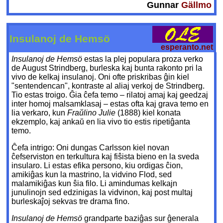
Gunnar
Gällmo
Insulanoj de Hemsö
esperanto.net
Insulanoj de Hemsö
estas la plej populara proza verko
de August Strindberg, burleska kaj bunta rakonto pri la
vivo de kelkaj insulanoj. Oni ofte priskribas ĝin kiel
"sentendencan", kontraste al aliaj verkoj de Strindberg.
Tio estas troigo. Ĝia ĉefa temo – rilatoj amaj kaj geedzaj
inter homoj malsamklasaj – estas ofta kaj grava temo en
lia verkaro, kun
Fraŭlino Julie
(1888) kiel konata
ekzemplo, kaj ankaŭ en lia vivo tio estis ripetiĝanta
temo.
Ĉefa intrigo: Oni dungas Carlsson kiel novan
ĉefserviston en terkultura kaj fiŝista bieno en la sveda
insularo. Li estas efika persono, kiu ordigas ĉion,
amikiĝas kun la mastrino, la vidvino Flod, sed
malamikiĝas kun ŝia filo. Li amindumas kelkajn
junulinojn sed edzinigas la vidvinon, kaj post multaj
burleskaĵoj sekvas tre drama fino.
Insulanoj de Hemsö
grandparte baziĝas sur ĝenerala