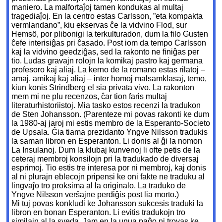
maniero. La malfortaĵoj tamen kondukas al multaj
tragediaĵoj. En la centro estas Carlsson, ”eta kompakta
vermlandano”, kiu ekservas ĉe la vidvino Flod, sur
Hemsö, por plibonigi la terkulturadon, dum la filo Gusten
ĉefe interisiĝas pri ĉasado. Post iom da tempo Carlsson
kaj la vidvino geedziĝas, sed la rakonto ne finiĝas per
tio. Ludas gravajn rolojn la komikaj pastro kaj germana
profesoro kaj aliaj. La kerno de la romano estas rilatoj –
amaj, amikaj kaj aliaj – inter homoj malsamklasaj, temo,
kiun konis Strindberg el sia privata vivo. La rakonton
mem mi ne plu recenzos, ĉar tion faris multaj
literaturhistoriistoj. Mia tasko estos recenzi la tradukon
de Sten Johansson. (Parenteze mi povas rakonti ke dum
la 1980-aj jaroj mi estis membro de la Esperanto-Societo
de Upsala. Ĝia tiama prezidanto Yngve Nilsson tradukis
la saman libron en Esperanton. Li donis al ĝi la nomon
La Insulanoj. Dum la klubaj kunvenoj li ofte petis de la
ceteraj membroj konsilojn pri la tradukado de diversaj
esprimoj. Tio estis tre interesa por ni membroj, kaj donis
al ni plurajn eblecojn pripensi ke oni fakte ne traduku al
lingvaĵo tro proksima al la originalo. La traduko de
Yngve Nilsson verŝajne perdiĝis post lia morto.)
Mi tuj povas konkludi ke Johansson sukcesis traduki la
libron en bonan Esperanton. Li evitis tradukojn tro
similajn al la sveda. Jam en la unua paĝo ni trovas ke