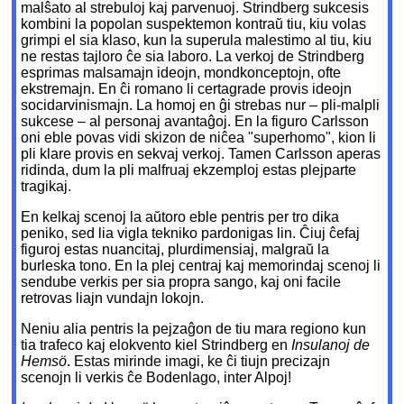
malŝato al strebuloj kaj parvenuoj. Strindberg sukcesis
kombini la popolan suspektemon kontraŭ tiu, kiu volas
grimpi el sia klaso, kun la superula malestimo al tiu, kiu
ne restas tajloro ĉe sia laboro. La verkoj de Strindberg
esprimas malsamajn ideojn, mondkonceptojn, ofte
ekstremajn. En ĉi romano li certagrade provis ideojn
socidarvinismajn. La homoj en ĝi strebas nur – pli-malpli
sukcese – al personaj avantaĝoj. En la figuro Carlsson
oni eble povas vidi skizon de niĉea "superhomo", kion li
pli klare provis en sekvaj verkoj. Tamen Carlsson aperas
ridinda, dum la pli malfruaj ekzemploj estas plejparte
tragikaj.
En kelkaj scenoj la aŭtoro eble pentris per tro dika
peniko, sed lia vigla tekniko pardonigas lin. Ĉiuj ĉefaj
figuroj estas nuancitaj, plurdimensiaj, malgraŭ la
burleska tono. En la plej centraj kaj memorindaj scenoj li
sendube verkis per sia propra sango, kaj oni facile
retrovas liajn vundajn lokojn.
Neniu alia pentris la pejzaĝon de tiu mara regiono kun
tia trafeco kaj elokvento kiel Strindberg en
Insulanoj de
Hemsö
. Estas mirinde imagi, ke ĉi tiujn precizajn
scenojn li verkis ĉe Bodenlago, inter Alpoj!