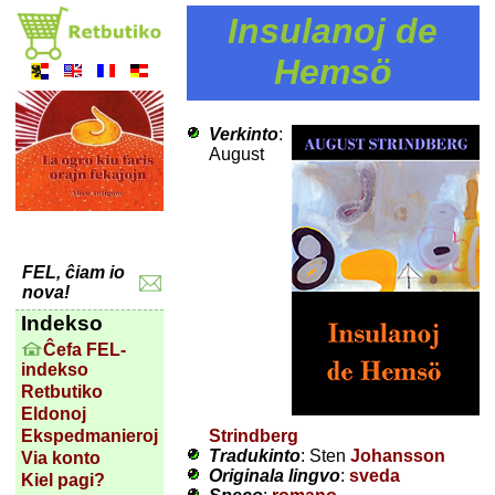
Insulanoj de
Hemsö
Verkinto
:
August
FEL, ĉiam io
nova!
Indekso
Ĉefa FEL-
indekso
Retbutiko
Eldonoj
Strindberg
Ekspedmanieroj
Tradukinto
: Sten
Johansson
Via konto
Originala lingvo
:
sveda
Kiel pagi?