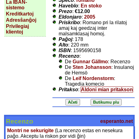
Speco
:
romano
La IBAN-
Haveblo
:
En stoko
sistemo
Prezo
:
€12.00
Kreditkartoj
Eldonjaro
:
2005
Adresŝanĝoj
Priskribo
: Romano pri la rilatoj
Privilegiaj
amaj kaj geedzaj inter
klientoj
malsamklasaj homoj.
Paĝoj
: 178
Alto
: 220 mm
ISBN
: 1595690158
Recenzo
:
De
Gunnar Gällmo
: Recenzo
De
Sten Johansson
: Insulanoj
de Hemsö
De
Leif Nordenstorm
:
Tragedia komecio
Pritakso
:
Aldoni mian pritakson
Recenzo
esperanto.net
Montri ne sekurigite
(La recenzo estas en nesekura
paĝo. Akceptu la riskon por vidi ĝin)