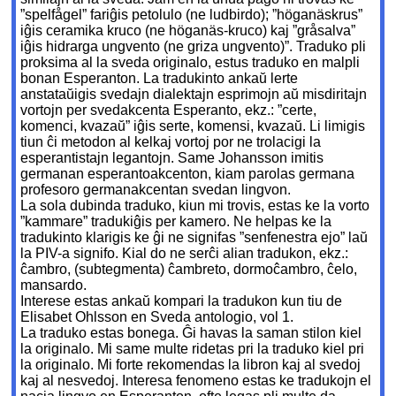
”spelfågel” fariĝis petolulo (ne ludbirdo); ”höganäskrus”
iĝis ceramika kruco (ne höganäs-kruco) kaj ”gråsalva”
iĝis hidrarga ungvento (ne griza ungvento)”. Traduko pli
proksima al la sveda originalo, estus traduko en malpli
bonan Esperanton. La tradukinto ankaŭ lerte
anstataŭigis svedajn dialektajn esprimojn aŭ misdiritajn
vortojn per svedakcenta Esperanto, ekz.: ”certe,
komenci, kvazaŭ” iĝis serte, komensi, kvazaŭ. Li limigis
tiun ĉi metodon al kelkaj vortoj por ne trolacigi la
esperantistajn legantojn. Same Johansson imitis
germanan esperantoakcenton, kiam parolas germana
profesoro germanakcentan svedan lingvon.
La sola dubinda traduko, kiun mi trovis, estas ke la vorto
”kammare” tradukiĝis per kamero. Ne helpas ke la
tradukinto klarigis ke ĝi ne signifas ”senfenestra ejo” laŭ
la PIV-a signifo. Kial do ne serĉi alian tradukon, ekz.:
ĉambro, (subtegmenta) ĉambreto, dormoĉambro, ĉelo,
mansardo.
Interese estas ankaŭ kompari la tradukon kun tiu de
Elisabet Ohlsson en Sveda antologio, vol 1.
La traduko estas bonega. Ĝi havas la saman stilon kiel
la originalo. Mi same multe ridetas pri la traduko kiel pri
la originalo. Mi forte rekomendas la libron kaj al svedoj
kaj al nesvedoj. Interesa fenomeno estas ke tradukojn el