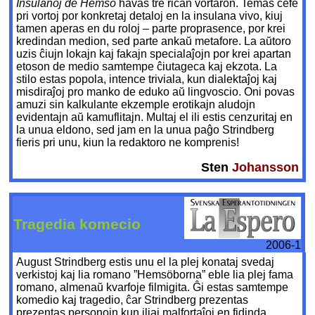
Insulanoj de Hemsö
havas tre riĉan vortaron. Temas ĉefe
pri vortoj por konkretaj detaloj en la insulana vivo, kiuj
tamen aperas en du roloj – parte proprasence, por krei
kredindan medion, sed parte ankaŭ metafore. La aŭtoro
uzis ĉiujn lokajn kaj fakajn specialaĵojn por krei apartan
etoson de medio samtempe ĉiutageca kaj ekzota. La
stilo estas popola, intence triviala, kun dialektaĵoj kaj
misdiraĵoj pro manko de eduko aŭ lingvoscio. Oni povas
amuzi sin kalkulante ekzemple erotikajn aludojn
evidentajn aŭ kamuflitajn. Multaj el ili estis cenzuritaj en
la unua eldono, sed jam en la unua paĝo Strindberg
fieris pri unu, kiun la redaktoro ne komprenis!
Sten
Johansson
Tragedia komecio
2006-1
August Strindberg estis unu el la plej konataj svedaj
verkistoj kaj lia romano ”Hemsöborna” eble lia plej fama
romano, almenaŭ kvarfoje filmigita. Ĝi estas samtempe
komedio kaj tragedio, ĉar Strindberg prezentas
prezentas personojn kun iliaj malfortaĵoj en fidinda