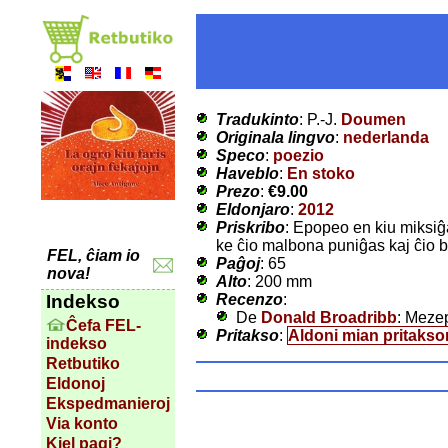
Tradukinto
: P.-J.
Doumen
Originala lingvo
:
nederlanda
Speco
:
poezio
Haveblo
:
En stoko
Prezo
:
€9.00
Eldonjaro
:
2012
Priskribo
: Epopeo en kiu miksiĝa
ke ĉio malbona puniĝas kaj ĉio
FEL, ĉiam io
Paĝoj
: 65
nova!
Alto
: 200 mm
Recenzo
:
Indekso
De
Donald Broadribb
: Meze
Ĉefa FEL-
Pritakso
:
Aldoni mian pritakso
indekso
Retbutiko
Eldonoj
Ekspedmanieroj
Via konto
Kiel pagi?