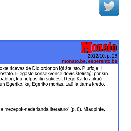
2012/10, p. 28
monato.be
,
esperanto.be
te ricevas de Dio ordonon iĝi ŝtelisto. Plurfoje li
fostato. Elegasto konsekvence devis ŝtelistiĝi por sin
apablon, kiu helpas ilin sukcesi. Reĝo Karlo ankaŭ
un Egeriko, kaj Egeriko mortas. Laŭ la tiama kredo,
e la mezepok-nederlanda literaturo” (p. 8). Miaopinie,