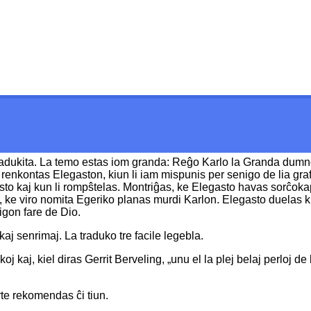
 tradukita. La temo estas iom granda: Reĝo Karlo la Granda dumnok
li renkontas Elegaston, kiun li iam mispunis per senigo de lia gra
asto kaj kun li rompŝtelas. Montriĝas, ke Elegasto havas sorĉok
, ke viro nomita Egeriko planas murdi Karlon. Elegasto duelas k
igon fare de Dio.
aj senrimaj. La traduko tre facile legebla.
koj kaj, kiel diras Gerrit Berveling, „unu el la plej belaj perloj d
orte rekomendas ĉi tiun.