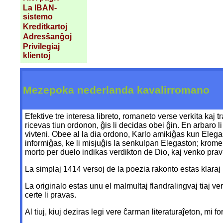
La IBAN-
sistemo
Kreditkartoj
Adresŝanĝoj
Privilegiaj
klientoj
Mezepoka nederlanda kavalirromano
Efektive tre interesa libreto, romaneto verse verkita kaj
ricevas tiun ordonon, ĝis li decidas obei ĝin. En arbaro 
vivteni. Obee al la dia ordono, Karlo amikiĝas kun Eleg
informiĝas, ke li misjuĝis la senkulpan Elegaston; krome
morto per duelo indikas verdikton de Dio, kaj venko prav
La simplaj 1414 versoj de la poezia rakonto estas klaraj k
La originalo estas unu el malmultaj flandralingvaj tiaj ver
certe li pravas.
Al tiuj, kiuj deziras legi vere ĉarman literaturaĵeton, mi f