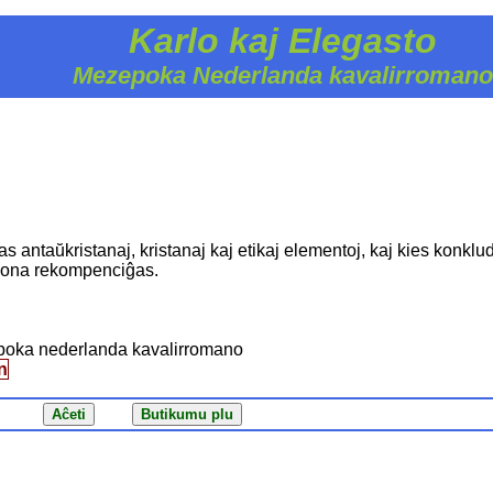
Karlo kaj Elegasto
Mezepoka Nederlanda kavalirromano
s antaŭkristanaj, kristanaj kaj etikaj elementoj, kaj kies konklu
 bona rekompenciĝas.
poka nederlanda kavalirromano
n