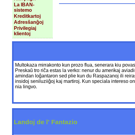
La IBAN-
sistemo
Kreditkartoj
Adresŝanĝoj
Privilegiaj
klientoj
Multokaza mirrakonto kun prozo flua, senerara kiu povas 
Preskaŭ tro riĉa estas la verko: nenur du amerikaj aviad
amindan loĝantaron sed plie kun du Raspazanoj ili reiras 
insidoj seniluziiĝoj kaj martiroj. Kun speciala intereso 
nia lingvo.
Landoj de l' Fantazio