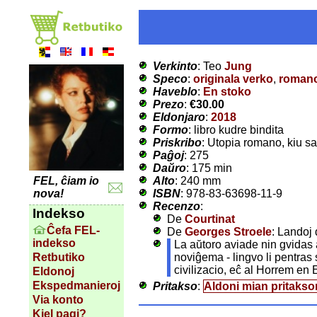
Verkinto
: Teo
Jung
Speco
:
originala verko
,
roman
Haveblo
:
En stoko
Prezo
:
€30.00
Eldonjaro
:
2018
Formo
: libro kudre bindita
Priskribo
: Utopia romano, kiu sa
Paĝoj
: 275
Daŭro
: 175 min
Alto
: 240 mm
FEL, ĉiam io
ISBN
: 978-83-63698-11-9
nova!
Recenzo
:
Indekso
De
Courtinat
Ĉefa FEL-
De
Georges Stroele
: Landoj 
indekso
La aŭtoro aviade nin gvidas a
noviĝema - lingvo li pentras 
Retbutiko
civilizacio, eĉ al Horrem en 
Eldonoj
Ekspedmanieroj
Pritakso
:
Aldoni mian pritakso
Via konto
Kiel pagi?