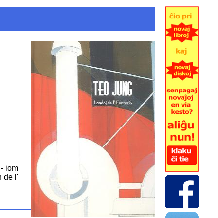
 - iom
 de l'