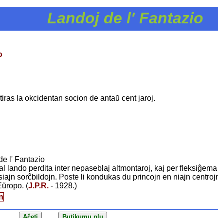
Landoj de l' Fantazio
o
tiras la okcidentan socion de antaŭ cent jaroj.
de l' Fantazio
l lando perdita inter nepaseblaj altmontaroj, kaj per fleksiĝema
siajn sorĉbildojn. Poste li kondukas du princojn en niajn centrojn
Eŭropo. (
J.P.R.
- 1928.)
n