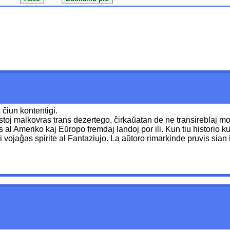
ĉiun kontentigi.
istoj malkovras trans dezertego, ĉirkaŭatan de ne transireblaj 
al Ameriko kaj Eŭropo fremdaj landoj por ili. Kun tiu historio ku
oni vojaĝas spirite al Fantaziujo. La aŭtoro rimarkinde pruvis si