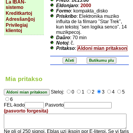
Prezo
:
±
€15.00
La IBAN-
Eldonjaro
:
2000
sistemo
Formo
: kompakta_disko
Kreditkartoj
Priskribo
: Elektronika muziko
Adresŝanĝoj
influita de la filmaro "Star Trek",
Privilegiaj
kun tekstoj "sen logika senco". 14
klientoj
muzikpecoj.
Daŭro
: 70 min
Notoj
: ĉ.
Pritakso
:
Aldoni mian pritakson
Mia pritakso
Steloj:
0
1
2
3
4
5
6
FEL-kodo
Pasvorto
(pasvorto forgesita)
Ne pli ol 250 signoj. Eblas uzi iksojn por E-literoj. Se vi faris