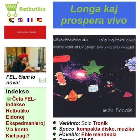
Longa kaj
prospera vivo
FEL, ĉiam io
nova!
Indekso
Ĉefa FEL-
indekso
Retbutiko
Eldonoj
Verkinto
: Solo
Tronik
Ekspedmanieroj
Speco
:
kompakta disko
,
muziko
Via konto
Haveblo
:
Eble mendebla
Kiel pagi?