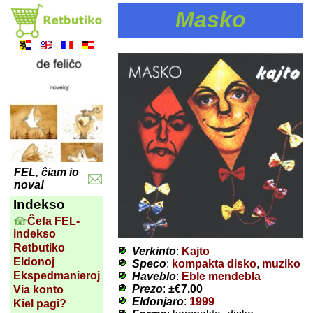
Masko
FEL, ĉiam io
nova!
Indekso
Ĉefa FEL-
indekso
Retbutiko
Verkinto
:
Kajto
Eldonoj
Speco
:
kompakta disko
,
muziko
Ekspedmanieroj
Haveblo
:
Eble mendebla
Prezo
:
±
€7.00
Via konto
Eldonjaro
:
1999
Kiel pagi?