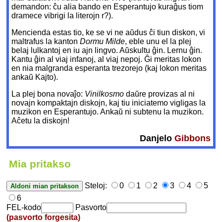
demandon: ĉu alia bando en Esperantujo kuraĝus tiom
dramece vibrigi la literojn r?).
Mencienda estas tio, ke se vi ne aŭdus ĉi tiun diskon, vi
maltrafus la kanton
Dormu Milde
, eble unu el la plej
belaj lulkantoj en iu ajn lingvo. Aŭskultu ĝin. Lernu ĝin.
Kantu ĝin al viaj infanoj, al viaj nepoj. Ĝi meritas lokon
en nia malgranda esperanta trezorejo (kaj lokon meritas
ankaŭ Kajto).
La plej bona novaĵo:
Vinilkosmo
daŭre provizas al ni
novajn kompaktajn diskojn, kaj tiu iniciatemo vigligas la
muzikon en Esperantujo. Ankaŭ ni subtenu la muzikon.
Aĉetu la diskojn!
Danjelo
Gibbons
Mia pritakso
Steloj:
0
1
2
3
4
5
6
FEL-kodo
Pasvorto
(pasvorto forgesita)