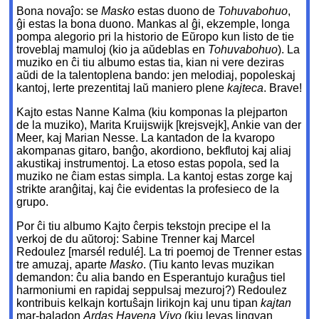
Bona novaĵo: se
Masko
estas duono de
Tohuvabohuo
,
ĝi estas la bona duono. Mankas al ĝi, ekzemple, longa
pompa alegorio pri la historio de Eŭropo kun listo de tie
troveblaj mamuloj (kio ja aŭdeblas en
Tohuvabohuo
). La
muziko en ĉi tiu albumo estas tia, kian ni vere deziras
aŭdi de la talentoplena bando: jen melodiaj, popoleskaj
kantoj, lerte prezentitaj laŭ maniero plene
kajteca
. Brave!
Kajto estas Nanne Kalma (kiu komponas la plejparton
de la muziko), Marita Kruijswijk [krejsvejk], Ankie van der
Meer, kaj Marian Nesse. La kantadon de la kvaropo
akompanas gitaro, banĝo, akordiono, bekflutoj kaj aliaj
akustikaj instrumentoj. La etoso estas popola, sed la
muziko ne ĉiam estas simpla. La kantoj estas zorge kaj
strikte aranĝitaj, kaj ĉie evidentas la profesieco de la
grupo.
Por ĉi tiu albumo Kajto ĉerpis tekstojn precipe el la
verkoj de du aŭtoroj: Sabine Trenner kaj Marcel
Redoulez [marsél redulé]. La tri poemoj de Trenner estas
tre amuzaj, aparte
Masko
. (Tiu kanto levas muzikan
demandon: ĉu alia bando en Esperantujo kuraĝus tiel
harmoniumi en rapidaj seppulsaj mezuroj?) Redoulez
kontribuis kelkajn kortuŝajn lirikojn kaj unu tipan
kajtan
mar-baladon
Ardas Havena Vivo
(kiu levas lingvan