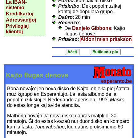
Formo
: kompakta_disko
La IBAN-
Priskribo
: Dek popolmuzikaj
sistemo
kantoj de populara grupo.
Kreditkartoj
Daŭro
: 28 min
Adresŝanĝoj
Recenzo
:
Privilegiaj
De
Danjelo Gibbons
: Kajto
klientoj
flugas denove
Pritakso
:
Aldoni mian pritakson
Kajto flugas denove
esperanto.be
Bona novaĵo: jen nova disko de Kajto, eble la plej ŝatata
muzikgrupo en Esperantujo. La lasta albumo de la
popolmuzikistoj el Nederlando aperis en 1993.
Masko
do estas longe kaj avide atendita.
Malbona novaĵo: la nova disko daŭras malpli ol 30
minutojn. Ĝi do estas kvazaŭ nur duondisko en komparo
kun la lasta,
Tohuvabohuo
, kiu daŭris proksimume 60
minutojn.