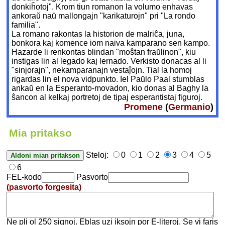
donkiĥotoj". Krom tiun romanon la volumo enhavas
ankoraŭ naŭ mallongajn "karikaturojn" pri "La rondo
familia".
La romano rakontas la historion de malriĉa, juna,
bonkora kaj komence iom naiva kamparano sen kampo.
Hazarde li renkontas blindan "moŝtan fraŭlinon", kiu
instigas lin al legado kaj lernado. Verkisto donacas al li
"sinjorajn", nekamparanajn vestaĵojn. Tial la homoj
rigardas lin el nova vidpunkto. Iel Paŭlo Paal stumblas
ankaŭ en la Esperanto-movadon, kio donas al Baghy la
ŝancon al kelkaj portretoj de tipaj esperantistaj figuroj.
Promene
(
Germanio
)
Mia pritakso
Steloj:
0
1
2
3
4
5
6
FEL-kodo
Pasvorto
(pasvorto forgesita)
Ne pli ol 250 signoj. Eblas uzi iksojn por E-literoj. Se vi faris