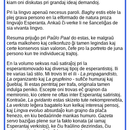
kiam oni diskutas pri grandaj ideaj demandoj.
Pri la lingvo apenaŭ necesus paroli.
Baghy
estis eble la
plej grava persono en la elformado de natura proza
lingvaĵo Esperanta. Ankaŭ ĉi-verke li ne ŝanceliĝas de
sia vivanta lingvo.
Resuma prijuĝo pri
Paŭlo Paal
do estas, ke malgraŭ
certa malkohero kaj celkonfuzo ĝi tamen legindas kaj
certe konservos sian valoron, ĉefe pro la portreto de juna
persono kun tre individuecaj trajtoj.
En la volumo sekvas naŭ satiraĵoj pri la
esperantomovado kaj diversaj tipoj de esperantistoj. Ili
tre varias laŭ stilo. Mi trovis tri el ili -
La propagandisto,
La organizanto
kaj
La grupfeino
- sufiĉe humuraj kaj
ĝueblaj. Ili estas pentritaj per trafa, originala tamen
indulga peniko. Escepte oni trovas eĉ grajnon da
memironio, kio cetere ne oftas inter Esperantaj satiristoj.
Kontraŭe,
La gvidanto
estas skizeto tute nekomprenebla,
La verkisto
leĝera bagatelo kun kelkaj interesaj pensoj,
kaj
Lingva evoluo
absurdaĵo kun grajno da plaĉa
frenezo, en kiu bedaŭrinde mankas humuro.
Gazeta
servo
baziĝas plene sur la fakto konata (al iamaj
Esperantaj verkistoj), ke ĉiu fraŭlino dezirindas, ĉiu