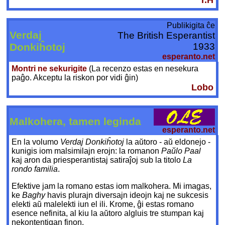
T.H
Publikigita ĉe
Verdaj
The British Esperantist
Donkiĥotoj
1933
esperanto.net
Montri ne sekurigite
(La recenzo estas en nesekura
paĝo. Akceptu la riskon por vidi ĝin)
Lobo
Malkohera, tamen leginda
esperanto.net
En la volumo
Verdaj Donkiĥotoj
la aŭtoro - aŭ eldonejo -
kunigis iom malsimilajn erojn: la romanon
Paŭlo Paal
kaj aron da priesperantistaj satiraĵoj sub la titolo
La
rondo familia
.
Efektive jam la romano estas iom malkohera. Mi imagas,
ke
Baghy
havis plurajn diversajn ideojn kaj ne sukcesis
elekti aŭ malelekti iun el ili. Krome, ĝi estas romano
esence nefinita, al kiu la aŭtoro algluis tre stumpan kaj
nekontentigan finon.