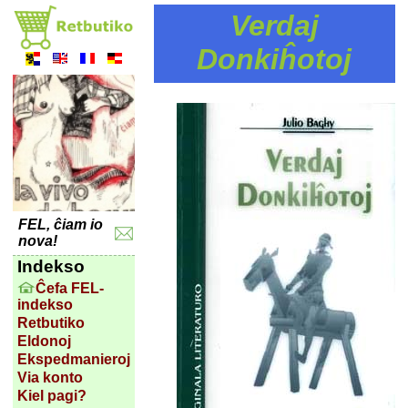
Verdaj
Donkiĥotoj
FEL, ĉiam io
nova!
Indekso
Ĉefa FEL-
indekso
Retbutiko
Eldonoj
Ekspedmanieroj
Via konto
Kiel pagi?