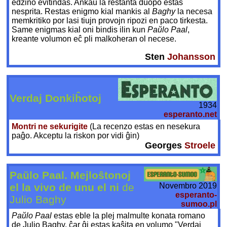
edzino evitindas. Ankaŭ la restanta duopo estas
nesprita. Restas enigmo kial mankis al
Baghy
la necesa
memkritiko por lasi tiujn provojn ripozi en paco tirkesta.
Same enigmas kial oni bindis ilin kun
Paŭlo Paal
,
kreante volumon eĉ pli malkoheran ol necese.
Sten
Johansson
Verdaj Donkiĥotoj
1934
esperanto.net
Montri ne sekurigite
(La recenzo estas en nesekura
paĝo. Akceptu la riskon por vidi ĝin)
Georges
Stroele
Paŭlo Paal. Mejloŝtonoj
Novembro 2019
el la vivo de unu el ni
de
esperanto-
Julio Baghy
sumoo.pl
Paŭlo Paal
estas eble la plej malmulte konata romano
de Julio Baghy, ĉar ĝi estas kaŝita en volumo "Verdaj