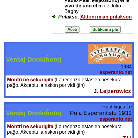
Paŭlo Paal. Mejloŝtonoj el la
vivo de unu el ni
de Julio
Baghy
Pritakso
:
Aldoni mian pritakson
Verdaj Donkiĥotoj
1934
esperanto.net
Montri ne sekurigite
(La recenzo estas en nesekura
paĝo. Akceptu la riskon por vidi ĝin)
J.
Lejzerowicz
Publikigita ĉe
Verdaj Donkiĥotoj
Pola Esperantisto 1933
esperanto.net
Montri ne sekurigite
(La recenzo estas en nesekura
paĝo. Akceptu la riskon por vidi ĝin)