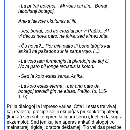
- La patraj botegoj... Mi volis ciri ilin... Bonaj
laboristaj botegoj.
Anika fakscie okulumis al ili.
- Jes, bonaj, sed tro eluzitaj por vi Paŭlo... Al
vi decus nova paro, ne foira, sed almezurita.
- Ĉu nova?... Por mia patro ili bone taŭgis kaj
ankaŭ mi paŝados sur la sama vojo. (...)
- La vojo jam formanĝis la plandojn de tiuj ĉi.
Nova paro pli longe rezistus la koton.
- Sed la koto estas sama, Anika.
- La koto estas eterna... per unu paro da
botegoj travadi ĝin ne eblas, Paŭlo.
(p. 115-
116)
Pri la dialogoj la impreso varias. Ofte ili estas tre vivaj
kaj realecaj, precipe se ili okupiĝas pri konkretaj aferoj
(kun aŭ sen subkomprenita figura senco, kiel en la supra
ekzemplo). Sed jen kaj jen aperas ankaŭ dialogoj tro
malnaturaj, rigidaj, oratore deklamaj. Tio validas precipe