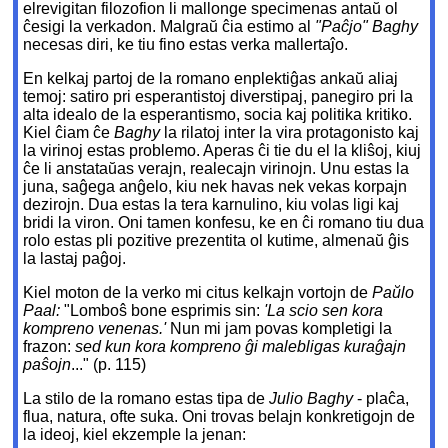
elrevigitan filozofion li mallonge specimenas antaŭ ol
ĉesigi la verkadon. Malgraŭ ĉia estimo al
"Paĉjo" Baghy
necesas diri, ke tiu fino estas verka mallertaĵo.
En kelkaj partoj de la romano enplektiĝas ankaŭ aliaj
temoj: satiro pri esperantistoj diverstipaj, panegiro pri la
alta idealo de la esperantismo, socia kaj politika kritiko.
Kiel ĉiam ĉe
Baghy
la rilatoj inter la vira protagonisto kaj
la virinoj estas problemo. Aperas ĉi tie du el la kliŝoj, kiuj
ĉe li anstataŭas verajn, realecajn virinojn. Unu estas la
juna, saĝega anĝelo, kiu nek havas nek vekas korpajn
dezirojn. Dua estas la tera karnulino, kiu volas ligi kaj
bridi la viron. Oni tamen konfesu, ke en ĉi romano tiu dua
rolo estas pli pozitive prezentita ol kutime, almenaŭ ĝis
la lastaj paĝoj.
Kiel moton de la verko mi citus kelkajn vortojn de
Paŭlo
Paal:
"Lomboŝ bone esprimis sin:
'La scio sen kora
kompreno venenas.'
Nun mi jam povas kompletigi la
frazon:
sed kun kora kompreno ĝi malebligas kuraĝajn
paŝojn
..." (p. 115)
La stilo de la romano estas tipa de
Julio Baghy
- plaĉa,
flua, natura, ofte suka. Oni trovas belajn konkretigojn de
la ideoj, kiel ekzemple la jenan: