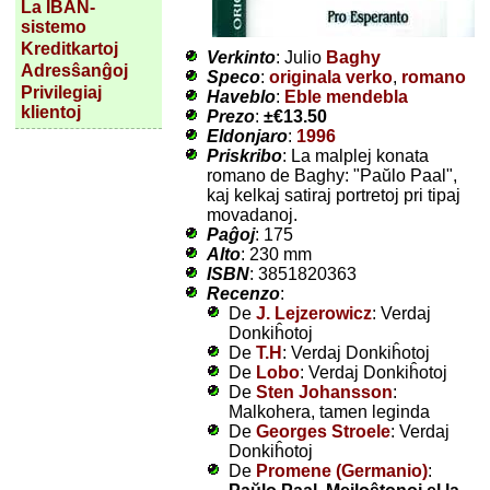
La IBAN-
sistemo
Kreditkartoj
Verkinto
: Julio
Baghy
Adresŝanĝoj
Speco
:
originala verko
,
romano
Privilegiaj
Haveblo
:
Eble mendebla
klientoj
Prezo
:
±
€13.50
Eldonjaro
:
1996
Priskribo
: La malplej konata
romano de Baghy: "Paŭlo Paal",
kaj kelkaj satiraj portretoj pri tipaj
movadanoj.
Paĝoj
: 175
Alto
: 230 mm
ISBN
: 3851820363
Recenzo
:
De
J. Lejzerowicz
: Verdaj
Donkiĥotoj
De
T.H
: Verdaj Donkiĥotoj
De
Lobo
: Verdaj Donkiĥotoj
De
Sten Johansson
:
Malkohera, tamen leginda
De
Georges Stroele
: Verdaj
Donkiĥotoj
De
Promene (Germanio)
: