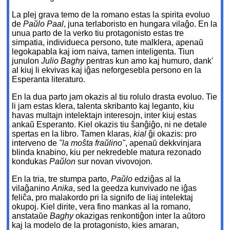
La plej grava temo de la romano estas la spirita evoluo
de
Paŭlo Paal
, juna terlaboristo en hungara vilaĝo. En la
unua parto de la verko tiu protagonisto estas tre
simpatia, individueca persono, tute malklera, apenaŭ
legokapabla kaj iom naiva, tamen inteligenta. Tiun
junulon
Julio Baghy
pentras kun amo kaj humuro, dank'
al kiuj li ekvivas kaj iĝas neforgesebla persono en la
Esperanta literaturo.
En la dua parto jam okazis al tiu rolulo drasta evoluo. Tie
li jam estas klera, talenta skribanto kaj leganto, kiu
havas multajn intelektajn interesojn, inter kiuj estas
ankaŭ Esperanto. Kiel okazis tiu ŝanĝiĝo, ni ne detale
spertas en la libro. Tamen klaras,
kial
ĝi okazis: pro
interveno de
"la moŝta fraŭlino"
, apenaŭ dekkvinjara
blinda knabino, kiu per nekredeble matura rezonado
kondukas
Paŭlon
sur novan vivovojon.
En la tria, tre stumpa parto,
Paŭlo
edziĝas al la
vilaĝanino
Anika
, sed la geedza kunvivado ne iĝas
feliĉa, pro malakordo pri la signifo de liaj intelektaj
okupoj. Kiel dirite, vera fino mankas al la romano,
anstataŭe
Baghy
okazigas renkontiĝon inter la aŭtoro
kaj la modelo de la protagonisto, kies amaran,