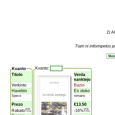
2) A
Tiam ni informpetos p
Kvanto:
Kvanto
Titolo
Verda
sanktejo
Verkinto
Bazin
Haveblo
En stoko
Speco
romano
Prezo
€13.50
ekde
ekde
Rabato
-16%
3 eroj
3 eroj