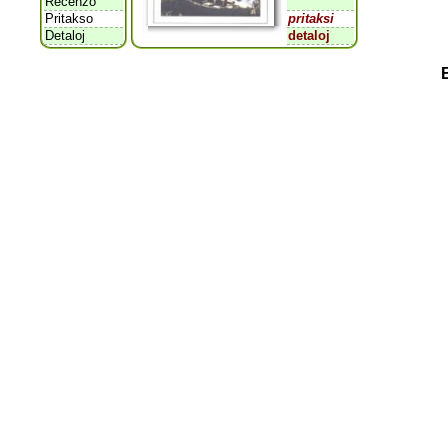
Recenzo
Pritakso
pritaksi
Detaloj
detaloj