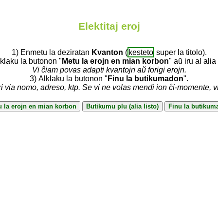
Elektitaj eroj
1) Enmetu la deziratan
Kvanton
(
kesteto
super la titolo).
lklaku la butonon "
Metu la erojn en mian korbon
" aŭ iru al alia 
Vi ĉiam povas adapti kvantojn aŭ forigi erojn.
3) Alklaku la butonon "
Finu la butikumadon
".
ri via nomo, adreso, ktp. Se vi ne volas mendi ion ĉi-momente, 