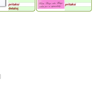
pritaksi
pritaksi
detaloj