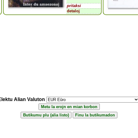
pritaksi
detaloj
Elektu Alian Valuton