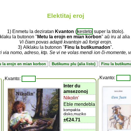
Elektitaj eroj
1) Enmetu la deziratan
Kvanton
(
kesteto
super la titolo).
lklaku la butonon "
Metu la erojn en mian korbon
" aŭ iru al alia 
Vi ĉiam povas adapti kvantojn aŭ forigi erojn.
3) Alklaku la butonon "
Finu la butikumadon
".
ri via nomo, adreso, ktp. Se vi ne volas mendi ion ĉi-momente, 
Kvanto:
Kvanto:
Inter du
amsezonoj
Nikolin'
Eble mendebla
kompakta
disko,muziko
±
€24.71