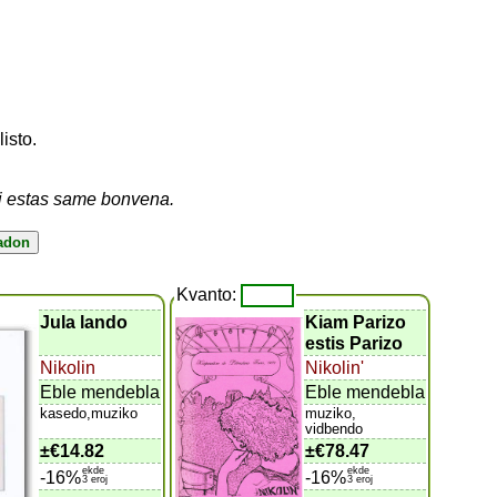
listo.
vi estas same bonvena.
Kvanto:
Jula lando
Kiam Parizo
estis Parizo
Nikolin
Nikolin'
Eble mendebla
Eble mendebla
kasedo,muziko
muziko,
vidbendo
±
€14.82
±
€78.47
ekde
ekde
-16%
-16%
3 eroj
3 eroj