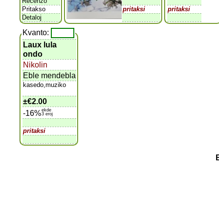
Recenzo
Pritakso
pritaksi
pritaksi
Detaloj
Kvanto:
Laux lula
ondo
Nikolin
Eble mendebla
kasedo,muziko
±
€2.00
ekde
-16%
3 eroj
pritaksi