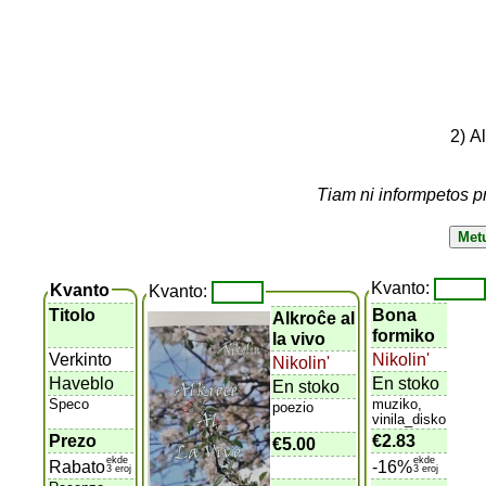
2) A
Tiam ni informpetos p
Kvanto:
Kvanto
Kvanto:
Titolo
Bona
Alkroĉe al
formiko
la vivo
Verkinto
Nikolin'
Nikolin'
Haveblo
En stoko
En stoko
Speco
muziko,
poezio
vinila_disko
Prezo
€2.83
€5.00
ekde
ekde
Rabato
-16%
3 eroj
3 eroj